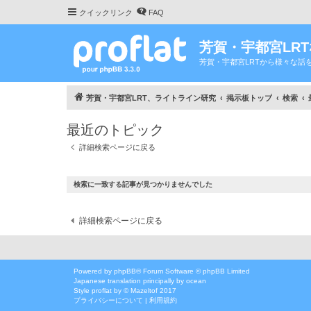
クイックリンク
FAQ
芳賀・宇都宮LR
芳賀・宇都宮LRTから様々な話
芳賀・宇都宮LRT、ライトライン研究
掲示板トップ
検索
最近のトピック
詳細検索ページに戻る
検索に一致する記事が見つかりませんでした
詳細検索ページに戻る
Powered by
phpBB
® Forum Software © phpBB Limited
Japanese translation principally by ocean
Style
proflat
by ©
Mazeltof
2017
プライバシーについて
|
利用規約