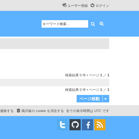
ユーザー登録
ログイン
検索
詳細検索
検索結果 0 件 • ページ
1
／
1
検索結果 0 件 • ページ
1
／
1
ページ移動
連絡する
掲示板の cookie を消去する
全ての表示時間は
UTC
です