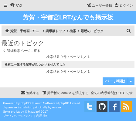
FAQ
ユーザー登録
ログイン
芳賀・宇都宮LRTなんでも掲示板
検
芳賀・宇都宮LRT、ライトライン研究
掲示板トップ
検索
最近のトピック
索
最近のトピック
詳細検索ページに戻る
検索結果 0 件 • ページ
1
／
1
検索に一致する記事が見つかりませんでした
検索結果 0 件 • ページ
1
／
1
ページ移動
連絡する
掲示板の cookie を消去する
全ての表示時間は
UTC
です
Powered by
phpBB
® Forum Software © phpBB Limited
Japanese translation principally by ocean
Style
proflat
by ©
Mazeltof
2017
プライバシーについて
|
利用規約