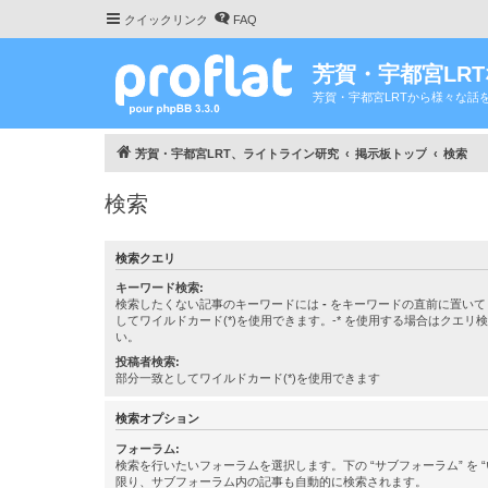
クイックリンク
FAQ
芳賀・宇都宮LR
芳賀・宇都宮LRTから様々な話
芳賀・宇都宮LRT、ライトライン研究
掲示板トップ
検索
検索
検索クエリ
キーワード検索:
検索したくない記事のキーワードには
-
をキーワードの直前に置いて
してワイルドカード(*)を使用できます。-* を使用する場合はクエリ
い。
投稿者検索:
部分一致としてワイルドカード(*)を使用できます
検索オプション
フォーラム:
検索を行いたいフォーラムを選択します。下の “サブフォーラム” を “
限り、サブフォーラム内の記事も自動的に検索されます。