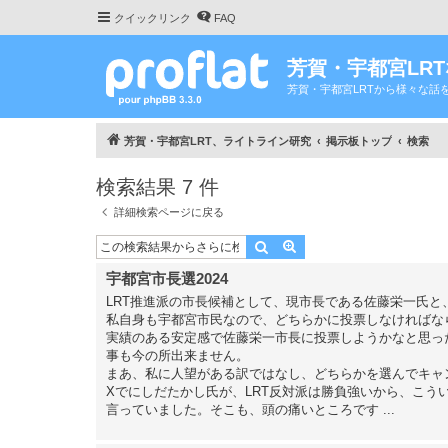
クイックリンク
FAQ
芳賀・宇都宮LR
芳賀・宇都宮LRTから様々な話
芳賀・宇都宮LRT、ライトライン研究
掲示板トップ
検索
検索結果 7 件
詳細検索ページに戻る
検索
詳細検索
宇都宮市長選2024
LRT推進派の市長候補として、現市長である佐藤栄一氏
私自身も宇都宮市民なので、どちらかに投票しなければな
実績のある安定感で佐藤栄一市長に投票しようかなと思っ
事も今の所出来ません。
まあ、私に人望がある訳ではなし、どちらかを選んでキャ
Xでにしだたかし氏が、LRT反対派は勝負強いから、こ
言っていました。そこも、頭の痛いところです ...