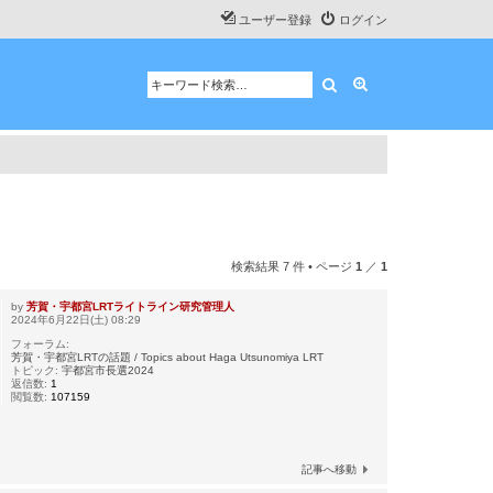
ユーザー登録
ログイン
検索
詳細検索
検索結果 7 件 • ページ
1
／
1
by
芳賀・宇都宮LRTライトライン研究管理人
2024年6月22日(土) 08:29
フォーラム:
芳賀・宇都宮LRTの話題 / Topics about Haga Utsunomiya LRT
トピック:
宇都宮市長選2024
返信数:
1
閲覧数:
107159
記事へ移動