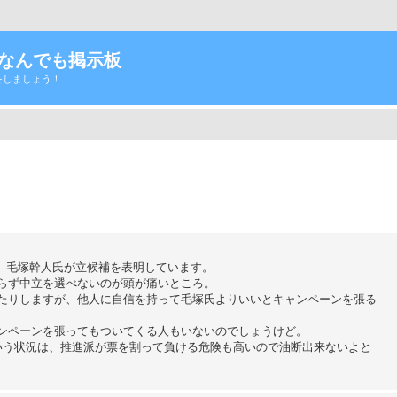
Tなんでも掲示板
をしましょう！
と、毛塚幹人氏が立候補を表明しています。
らず中立を選べないのが頭が痛いところ。
たりしますが、他人に自信を持って毛塚氏よりいいとキャンペーンを張る
ンペーンを張ってもついてくる人もいないのでしょうけど。
ういう状況は、推進派が票を割って負ける危険も高いので油断出来ないよと