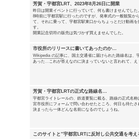
芳賀・宇都宮LRT、2023年8月26日に開業
昨日は開業イベントに行っていて、何も書けませんでした
8時前に宇都宮駅に行ったのですが、発車式の一般観覧から
て、それに乗って、宇都宮駅東口からちょっとだけ動画を
す。
開業記念切符の販売は気づかず買えませんでした。
市役所のリリースに書いてあったのか…
Wikipedia の記事
に、国土交通省に届けられた路線名は、
あった…これが答えなのに決まっていないと言われて、え
芳賀・宇都宮LRTの正式な路線名…
宇都宮ライトレールの、鉄道要覧に載る、路線の正式名称
宮市役所にフォームで問い合わせたところ、何日も待たさ
決まったら一体どんな名前になるのでしょうね。
このサイトと”宇都宮LRTに反対し公共交通を考え