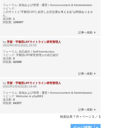
フォーラム:
告知および管理・運営 / Announcement & Administration
トピック:
このサイトと”宇都宮LRTに反対し公共交通を考える会”は関係ありませ
ん。
返信数:
1
閲覧数:
109097
記事へ移動
by
芳賀・宇都宮LRTライトライン研究管理人
2022年5月01日(日) 23:53
フォーラム:
自己紹介 / Self-Introduction
トピック:
宇都宮LRT研究管理人の自己紹介
返信数:
0
閲覧数:
92086
記事へ移動
by
芳賀・宇都宮LRTライトライン研究管理人
2022年2月02日(水) 19:48
フォーラム:
告知および管理・運営 / Announcement & Administration
トピック:
Welcome to phpBB3
返信数:
0
閲覧数:
64357
記事へ移動
検索結果 7 件 • ページ
1
／
1
ページ移動