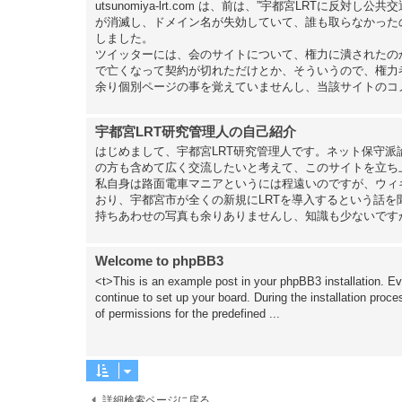
utsunomiya-lrt.com は、前は、”宇都宮LRTに
が消滅し、ドメイン名が失効していて、誰も取らなかったので
しました。
ツイッターには、会のサイトについて、権力に潰されたの
で亡くなって契約が切れただけとか、そういうので、権力
余り個別ページの事を覚えていませんし、当該サイトのコメ
宇都宮LRT研究管理人の自己紹介
はじめまして、宇都宮LRT研究管理人です。ネット保守
の方も含めて広く交流したいと考えて、このサイトを立ち
私自身は路面電車マニアというには程遠いのですが、ウィ
おり、宇都宮市が全くの新規にLRTを導入するという話
持ちあわせの写真も余りありませんし、知識も少ないです
Welcome to phpBB3
<t>This is an example post in your phpBB3 installation. Ev
continue to set up your board. During the installation proce
of permissions for the predefined ...
詳細検索ページに戻る