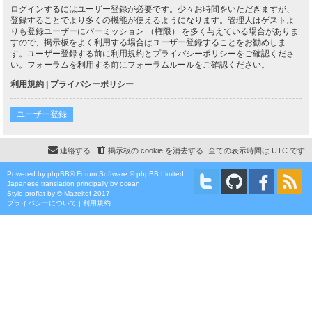
ログインするにはユーザー登録が必要です。少々お時間をいただきますが、
登録することでより多くの機能が使えるようになります。管理人はゲストよ
りも登録ユーザーにパーミッション （権限） を多く与えている場合がありま
すので、掲示板をよく利用する場合はユーザー登録することをお勧めしま
す。ユーザー登録する前に利用規約とプライバシーポリシーをご確認くださ
い。フォーラムを利用する前にフォーラムルールをご確認ください。
利用規約
|
プライバシーポリシー
ユーザー登録
連絡する
掲示板の cookie を消去する
全ての表示時間は
UTC
です
Powered by
phpBB
® Forum Software © phpBB Limited
Japanese translation principally by ocean
Style
proflat
by ©
Mazeltof
2017
プライバシーについて
|
利用規約