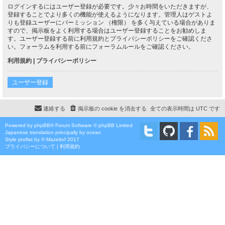
ログインするにはユーザー登録が必要です。少々お時間をいただきますが、
登録することでより多くの機能が使えるようになります。管理人はゲストよ
りも登録ユーザーにパーミッション （権限） を多く与えている場合がありま
すので、掲示板をよく利用する場合はユーザー登録することをお勧めしま
す。ユーザー登録する前に利用規約とプライバシーポリシーをご確認くださ
い。フォーラムを利用する前にフォーラムルールをご確認ください。
利用規約
|
プライバシーポリシー
ユーザー登録
連絡する
掲示板の cookie を消去する
全ての表示時間は
UTC
です
Powered by
phpBB
® Forum Software © phpBB Limited
Japanese translation principally by ocean
Style
proflat
by ©
Mazeltof
2017
プライバシーについて
|
利用規約