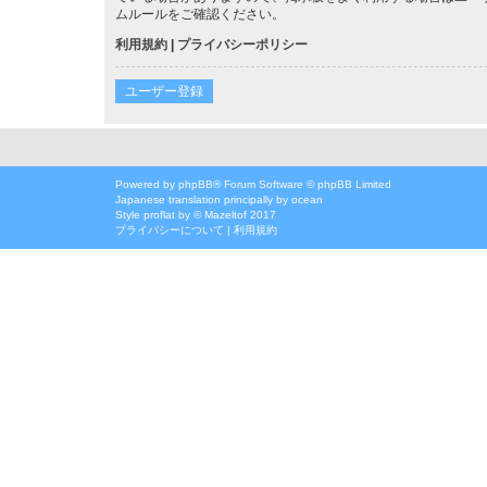
ムルールをご確認ください。
利用規約
|
プライバシーポリシー
ユーザー登録
Powered by
phpBB
® Forum Software © phpBB Limited
Japanese translation principally by ocean
Style
proflat
by ©
Mazeltof
2017
プライバシーについて
|
利用規約