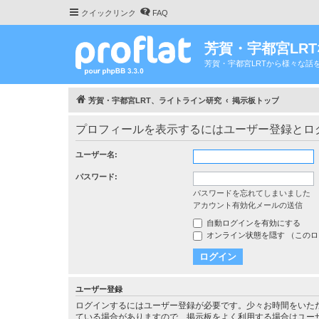
クイックリンク
FAQ
芳賀・宇都宮LR
芳賀・宇都宮LRTから様々な話
芳賀・宇都宮LRT、ライトライン研究
掲示板トップ
プロフィールを表示するにはユーザー登録とロ
ユーザー名:
パスワード:
パスワードを忘れてしまいました
アカウント有効化メールの送信
自動ログインを有効にする
オンライン状態を隠す （この
ユーザー登録
ログインするにはユーザー登録が必要です。少々お時間をいた
ている場合がありますので、掲示板をよく利用する場合はユー