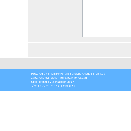
Powered by
phpBB
® Forum Software © phpBB Limited
Japanese translation principally by ocean
Style
proflat
by ©
Mazeltof
2017
プライバシーについて
|
利用規約