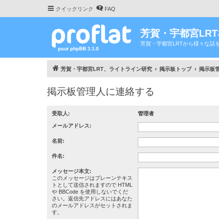
クイックリンク
FAQ
芳賀・宇都宮LR
芳賀・宇都宮LRTから様々な話
芳賀・宇都宮LRT、ライトライン研究
掲示板トップ
掲示板
掲示板管理人に連絡する
受取人:
管理者
メールアドレス:
名前:
件名:
メッセージ本文:
このメッセージはプレーンテキス
トとして送信されますので HTML
や BBCode を使用しないでくだ
さい。返信先アドレスにはあなた
のメールアドレスがセットされま
す。