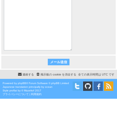
連絡する
掲示板の cookie を消去する
全ての表示時間は
UTC
です
Powered by
phpBB
® Forum Software © phpBB Limited
Japanese translation principally by ocean
Style
proflat
by ©
Mazeltof
2017
プライバシーについて
|
利用規約