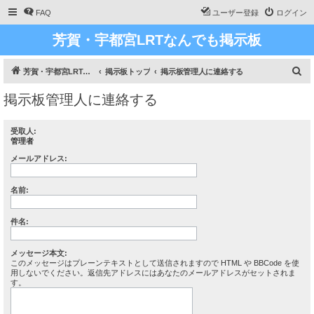
FAQ
ユーザー登録
ログイン
芳賀・宇都宮LRTなんでも掲示板
検
芳賀・宇都宮LRT、ライトライン研究
掲示板トップ
掲示板管理人に連絡する
索
掲示板管理人に連絡する
受取人:
管理者
メールアドレス:
名前:
件名:
メッセージ本文:
このメッセージはプレーンテキストとして送信されますので HTML や BBCode を使
用しないでください。返信先アドレスにはあなたのメールアドレスがセットされま
す。