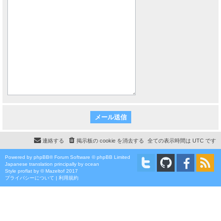
連絡する
掲示板の cookie を消去する
全ての表示時間は
UTC
です
Powered by
phpBB
® Forum Software © phpBB Limited
Japanese translation principally by ocean
Style
proflat
by ©
Mazeltof
2017
プライバシーについて
|
利用規約