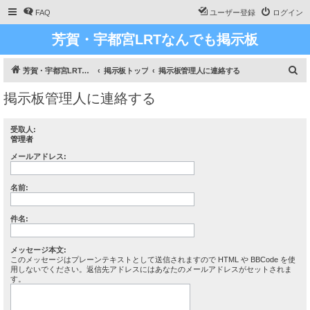
FAQ
ユーザー登録
ログイン
芳賀・宇都宮LRTなんでも掲示板
検
芳賀・宇都宮LRT、ライトライン研究
掲示板トップ
掲示板管理人に連絡する
索
掲示板管理人に連絡する
受取人:
管理者
メールアドレス:
名前:
件名:
メッセージ本文:
このメッセージはプレーンテキストとして送信されますので HTML や BBCode を使
用しないでください。返信先アドレスにはあなたのメールアドレスがセットされま
す。