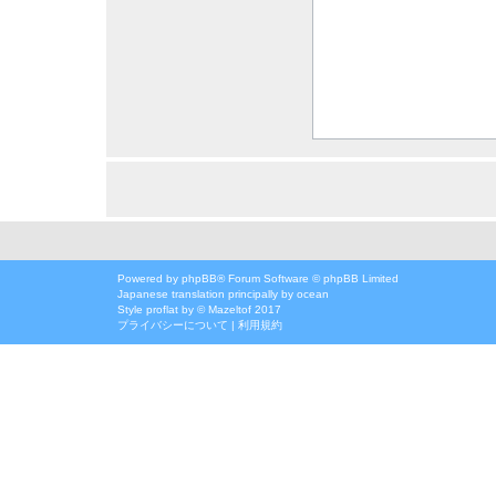
Powered by
phpBB
® Forum Software © phpBB Limited
Japanese translation principally by ocean
Style
proflat
by ©
Mazeltof
2017
プライバシーについて
|
利用規約