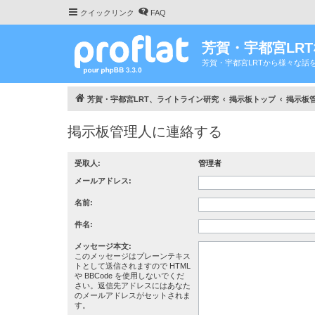
クイックリンク
FAQ
芳賀・宇都宮LR
芳賀・宇都宮LRTから様々な話
芳賀・宇都宮LRT、ライトライン研究
掲示板トップ
掲示板
掲示板管理人に連絡する
受取人:
管理者
メールアドレス:
名前:
件名:
メッセージ本文:
このメッセージはプレーンテキス
トとして送信されますので HTML
や BBCode を使用しないでくだ
さい。返信先アドレスにはあなた
のメールアドレスがセットされま
す。