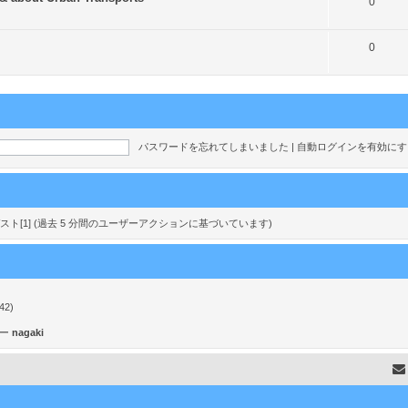
ト
0
ク
ピ
ト
0
ッ
ピ
ク
ッ
ク
パスワードを忘れてしまいました
|
自動ログインを有効に
nd ゲスト[1] (過去 5 分間のユーザーアクションに基づいています)
42)
ザー
nagaki