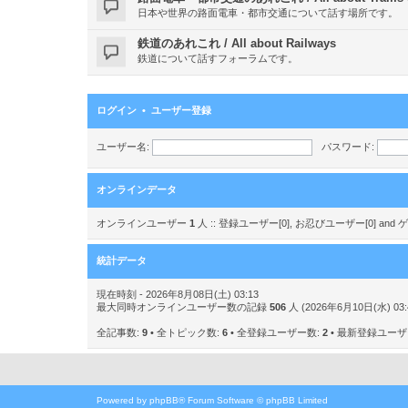
日本や世界の路面電車・都市交通について話す場所です。
鉄道のあれこれ / All about Railways
鉄道について話すフォーラムです。
ログイン
•
ユーザー登録
ユーザー名:
パスワード:
オンラインデータ
オンラインユーザー
1
人 :: 登録ユーザー[0], お忍びユーザー[0] a
統計データ
現在時刻 - 2026年8月08日(土) 03:13
最大同時オンラインユーザー数の記録
506
人 (2026年6月10日(水) 03:
全記事数:
9
• 全トピック数:
6
• 全登録ユーザー数:
2
• 最新登録ユー
Powered by
phpBB
® Forum Software © phpBB Limited