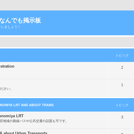
Tなんでも掲示板
をしましょう！
トピック
ration
ト
2
ピ
ッ
ト
1
ださい。
ク
ピ
ッ
MIYA LRT AND ABOUT TRAMS
トピック
ク
nomiya LRT
ト
3
都宮地域の路線バスや公共交通の話題も可です。
ピ
ッ
out Urban Transports