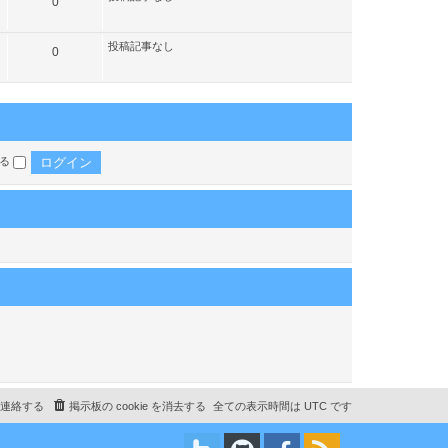
記
0
事
投稿記事なし
記
0
事
する
連絡する
掲示板の cookie を消去する
全ての表示時間は
UTC
です