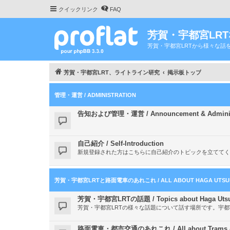
クイックリンク
FAQ
芳賀・宇都宮LR
芳賀・宇都宮LRTから様々な話
芳賀・宇都宮LRT、ライトライン研究
掲示板トップ
管理・運営 / ADMINISTRATION
告知および管理・運営 / Announcement & Administ
自己紹介 / Self-Introduction
新規登録された方はこちらに自己紹介のトピックを立ててく
芳賀・宇都宮LRTと路面電車のあれこれ / ALL ABOUT HAGA UTSUNO
芳賀・宇都宮LRTの話題 / Topics about Haga Utsu
芳賀・宇都宮LRTの様々な話題について話す場所です。宇
路面電車・都市交通のあれこれ / All about Trams & ab