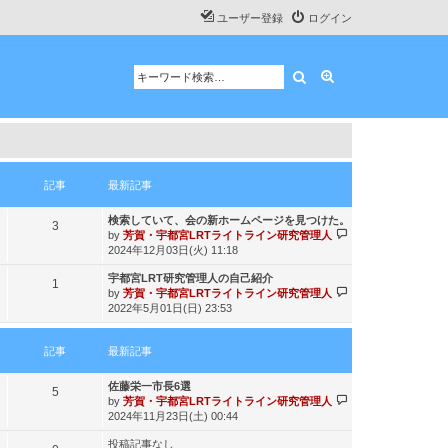
ユーザー登録
ログイン
検索
詳細検索
記事
最新記事
最
検索していて、会の新ホームページを見つけた。
記
3
新
最
by
芳賀・宇都宮LRTライトライン研究管理人
記
新
事
2024年12月03日(火) 11:18
事
記
最
宇都宮LRT研究管理人の自己紹介
事
記
1
新
最
by
芳賀・宇都宮LRTライトライン研究管理人
記
新
事
2022年5月01日(日) 23:53
事
記
事
記事
最新記事
最
佐藤栄一市長6選
記
5
新
最
by
芳賀・宇都宮LRTライトライン研究管理人
記
新
事
2024年11月23日(土) 00:44
事
記
投稿記事なし
事