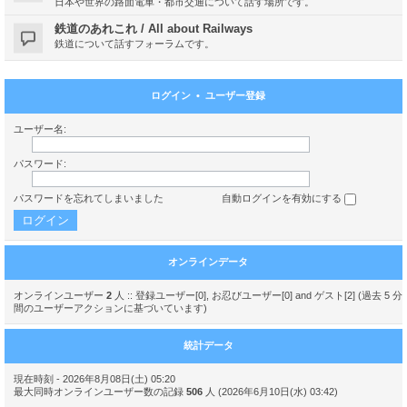
日本や世界の路面電車・都市交通について話す場所です。
鉄道のあれこれ / All about Railways
鉄道について話すフォーラムです。
ログイン
•
ユーザー登録
ユーザー名:
パスワード:
パスワードを忘れてしまいました
自動ログインを有効にする
オンラインデータ
オンラインユーザー
2
人 :: 登録ユーザー[0], お忍びユーザー[0] and ゲスト[2] (過去 5 分
間のユーザーアクションに基づいています)
統計データ
現在時刻 - 2026年8月08日(土) 05:20
最大同時オンラインユーザー数の記録
506
人 (2026年6月10日(水) 03:42)