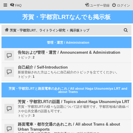
FAQ
ユーザー登録
ログイン
芳賀・宇都宮LRTなんでも掲示板
検
芳賀・宇都宮LRT、ライトライン研究
掲示板トップ
索
管理・運営 / Administration
告知および管理・運営 / Announcement & Administration
トピック:
2
自己紹介 / Self-Introduction
新規登録された方はこちらに自己紹介のトピックを立ててください。
トピック:
1
芳賀・宇都宮LRTと路面電車のあれこれ / All about Haga Utsunomiya LRT and
about Trams
芳賀・宇都宮LRTの話題 / Topics about Haga Utsunomiya LRT
芳賀・宇都宮LRTの様々な話題について話す場所です。宇都宮地域の路線バ
スや公共交通の話題も可です。
トピック:
3
路面電車・都市交通のあれこれ / All about Trams & about
Urban Transports