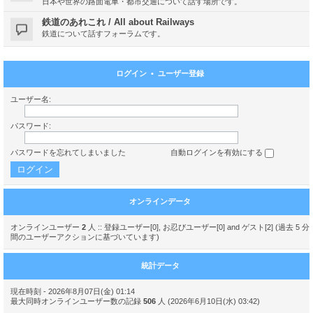
日本や世界の路面電車・都市交通について話す場所です。
鉄道のあれこれ / All about Railways
鉄道について話すフォーラムです。
ログイン
•
ユーザー登録
ユーザー名:
パスワード:
パスワードを忘れてしまいました
自動ログインを有効にする
オンラインデータ
オンラインユーザー
2
人 :: 登録ユーザー[0], お忍びユーザー[0] and ゲスト[2] (過去 5 分
間のユーザーアクションに基づいています)
統計データ
現在時刻 - 2026年8月07日(金) 01:14
最大同時オンラインユーザー数の記録
506
人 (2026年6月10日(水) 03:42)