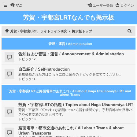
FAQ
ユーザー登録
ログイン
芳賀・宇都宮LRTなんでも掲示板
検
芳賀・宇都宮LRT、ライトライン研究
掲示板トップ
索
管理・運営 / Administration
告知および管理・運営 / Announcement & Administration
トピック:
2
自己紹介 / Self-Introduction
新規登録された方はこちらに自己紹介のトピックを立ててください。
トピック:
1
芳賀・宇都宮LRTと路面電車のあれこれ / All about Haga Utsunomiya LRT and
about Trams
芳賀・宇都宮LRTの話題 / Topics about Haga Utsunomiya LRT
芳賀・宇都宮LRTの様々な話題について話す場所です。宇都宮地域の路線バ
スや公共交通の話題も可です。
トピック:
3
路面電車・都市交通のあれこれ / All about Trams & about
Urban Transports