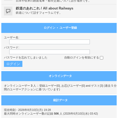
日本や世界の路面電車・都市交通について話す場所です。
鉄道のあれこれ / All about Railways
鉄道について話すフォーラムです。
ログイン
•
ユーザー登録
ユーザー名:
パスワード:
パスワードを忘れてしまいました
自動ログインを有効にする
オンラインデータ
オンラインユーザー
3
人 :: 登録ユーザー[0], お忍びユーザー[0] and ゲスト[3] (過去 5 分
間のユーザーアクションに基づいています)
統計データ
現在時刻 - 2026年8月10日(月) 19:28
最大同時オンラインユーザー数の記録
506
人 (2026年6月10日(水) 03:42)