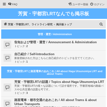
FAQ
ユーザー登録
ログイン
芳賀・宇都宮LRTなんでも掲示板
検
芳賀・宇都宮LRT、ライトライン研究
掲示板トップ
索
管理・運営 / Administration
告知および管理・運営 / Announcement & Administration
トピック:
2
自己紹介 / Self-Introduction
新規登録された方はこちらに自己紹介のトピックを立ててください。
トピック:
1
芳賀・宇都宮LRTと路面電車のあれこれ / All about Haga Utsunomiya LRT and
about Trams
芳賀・宇都宮LRTの話題 / Topics about Haga Utsunomiya LRT
芳賀・宇都宮LRTの様々な話題について話す場所です。宇都宮地域の路線バ
スや公共交通の話題も可です。
トピック:
3
路面電車・都市交通のあれこれ / All about Trams & about
Urban Transports