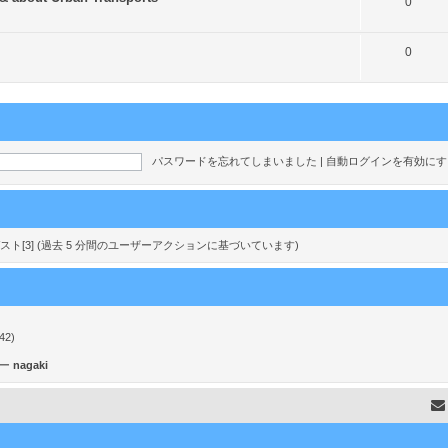
ト
0
ク
ピ
ト
0
ッ
ピ
ク
ッ
ク
パスワードを忘れてしまいました
|
自動ログインを有効に
nd ゲスト[3] (過去 5 分間のユーザーアクションに基づいています)
42)
ザー
nagaki