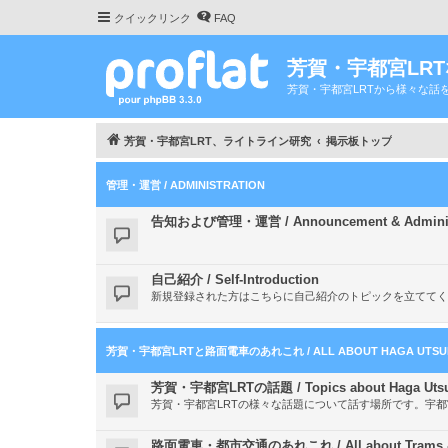
クイックリンク
FAQ
芳賀・宇都宮LR
芳賀・宇都宮LRTから様々な話
芳賀・宇都宮LRT、ライトライン研究
掲示板トップ
管理・運営 / ADMINISTRATION
告知および管理・運営 / Announcement & Administ
自己紹介 / Self-Introduction
新規登録された方はこちらに自己紹介のトピックを立ててく
芳賀・宇都宮LRTと路面電車のあれこれ / ALL ABOUT HAGA UTSUNO
芳賀・宇都宮LRTの話題 / Topics about Haga Utsu
芳賀・宇都宮LRTの様々な話題について話す場所です。宇
路面電車・都市交通のあれこれ / All about Trams & ab