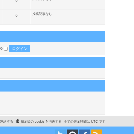
記
0
事
投稿記事なし
記
0
事
する
連絡する
掲示板の cookie を消去する
全ての表示時間は
UTC
です