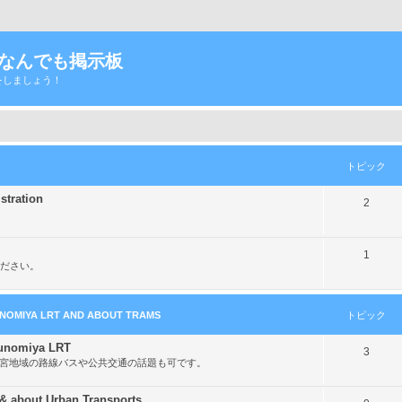
Tなんでも掲示板
をしましょう！
トピック
ration
ト
2
ピ
ッ
ト
1
ださい。
ク
ピ
ッ
MIYA LRT AND ABOUT TRAMS
トピック
ク
nomiya LRT
ト
3
都宮地域の路線バスや公共交通の話題も可です。
ピ
ッ
out Urban Transports