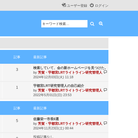
ユーザー登録
ログイン
検索
詳細検索
記事
最新記事
最
検索していて、会の新ホームページを見つけた。
記
3
新
最
by
芳賀・宇都宮LRTライトライン研究管理人
記
新
事
2024年12月03日(火) 11:18
事
記
最
宇都宮LRT研究管理人の自己紹介
事
記
1
新
最
by
芳賀・宇都宮LRTライトライン研究管理人
記
新
事
2022年5月01日(日) 23:53
事
記
事
記事
最新記事
最
佐藤栄一市長6選
記
5
新
最
by
芳賀・宇都宮LRTライトライン研究管理人
記
新
事
2024年11月23日(土) 00:44
事
記
投稿記事なし
事