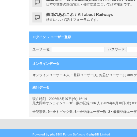
日本や世界の路面電車・都市交通について話す場所です。
鉄道のあれこれ / All about Railways
鉄道について話すフォーラムです。
ログイン
•
ユーザー登録
ユーザー名:
パスワード:
オンラインデータ
オンラインユーザー
4
人 :: 登録ユーザー[1], お忍びユーザー[0] a
統計データ
現在時刻 - 2026年8月07日(金) 16:14
最大同時オンラインユーザー数の記録
506
人 (2026年6月10日(水) 03:
全記事数:
9
• 全トピック数:
6
• 全登録ユーザー数:
2
• 最新登録ユー
Powered by
phpBB
® Forum Software © phpBB Limited