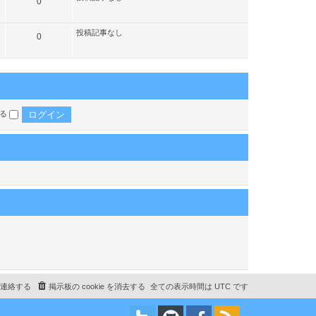
記
0
事
投稿記事なし
記
0
事
する
連絡する
掲示板の cookie を消去する
全ての表示時間は
UTC
です