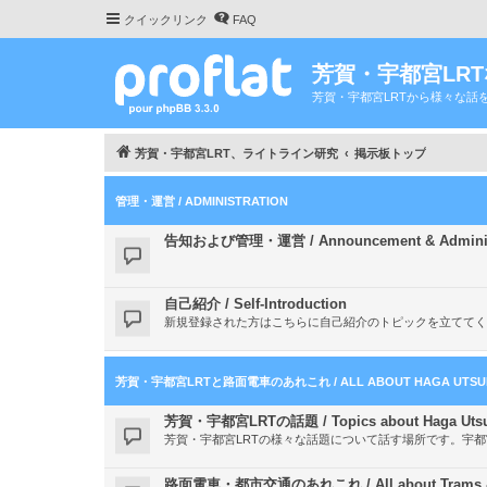
クイックリンク
FAQ
芳賀・宇都宮LR
芳賀・宇都宮LRTから様々な話
芳賀・宇都宮LRT、ライトライン研究
掲示板トップ
管理・運営 / ADMINISTRATION
告知および管理・運営 / Announcement & Administ
自己紹介 / Self-Introduction
新規登録された方はこちらに自己紹介のトピックを立ててく
芳賀・宇都宮LRTと路面電車のあれこれ / ALL ABOUT HAGA UTSUNO
芳賀・宇都宮LRTの話題 / Topics about Haga Utsu
芳賀・宇都宮LRTの様々な話題について話す場所です。宇
路面電車・都市交通のあれこれ / All about Trams & ab