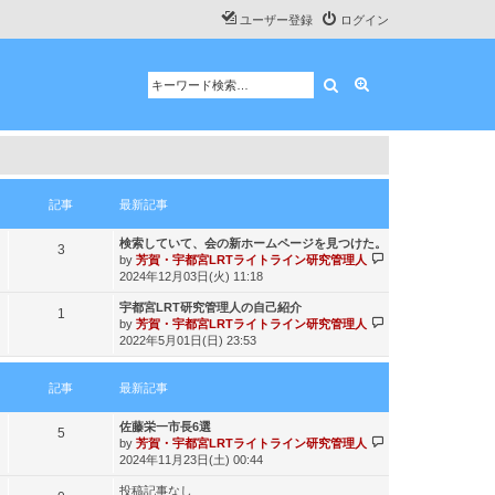
ユーザー登録
ログイン
検索
詳細検索
記事
最新記事
最
検索していて、会の新ホームページを見つけた。
記
3
新
最
by
芳賀・宇都宮LRTライトライン研究管理人
記
新
事
2024年12月03日(火) 11:18
事
記
最
宇都宮LRT研究管理人の自己紹介
事
記
1
新
最
by
芳賀・宇都宮LRTライトライン研究管理人
記
新
事
2022年5月01日(日) 23:53
事
記
事
記事
最新記事
最
佐藤栄一市長6選
記
5
新
最
by
芳賀・宇都宮LRTライトライン研究管理人
記
新
事
2024年11月23日(土) 00:44
事
記
投稿記事なし
事