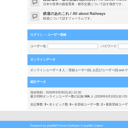
日本や世界の路面電車・都市交通について話す場所です。
鉄道のあれこれ / All about Railways
鉄道について話すフォーラムです。
ログイン
•
ユーザー登録
ユーザー名:
パスワード:
オンラインデータ
オンラインユーザー
2
人 :: 登録ユーザー[0], お忍びユーザー[0] a
統計データ
現在時刻 - 2026年8月05日(水) 22:30
最大同時オンラインユーザー数の記録
506
人 (2026年6月10日(水) 03:
全記事数:
9
• 全トピック数:
6
• 全登録ユーザー数:
2
• 最新登録ユー
Powered by
phpBB
® Forum Software © phpBB Limited