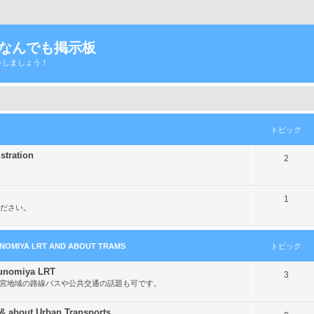
Tなんでも掲示板
をしましょう！
トピック
ration
ト
2
ピ
ッ
ト
1
ださい。
ク
ピ
ッ
MIYA LRT AND ABOUT TRAMS
トピック
ク
nomiya LRT
ト
3
都宮地域の路線バスや公共交通の話題も可です。
ピ
ッ
out Urban Transports