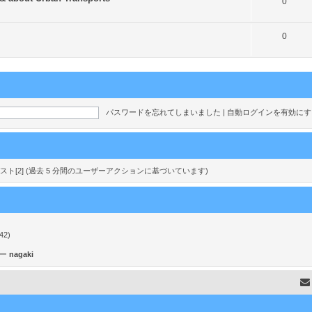
ト
0
ク
ピ
ト
0
ッ
ピ
ク
ッ
ク
パスワードを忘れてしまいました
|
自動ログインを有効に
nd ゲスト[2] (過去 5 分間のユーザーアクションに基づいています)
42)
ザー
nagaki