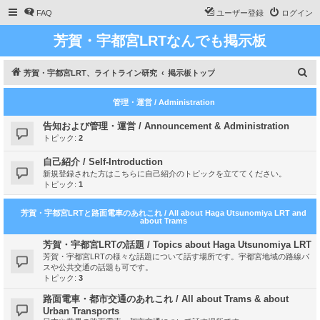
FAQ
ユーザー登録
ログイン
芳賀・宇都宮LRTなんでも掲示板
検
芳賀・宇都宮LRT、ライトライン研究
掲示板トップ
索
管理・運営 / Administration
告知および管理・運営 / Announcement & Administration
トピック:
2
自己紹介 / Self-Introduction
新規登録された方はこちらに自己紹介のトピックを立ててください。
トピック:
1
芳賀・宇都宮LRTと路面電車のあれこれ / All about Haga Utsunomiya LRT and
about Trams
芳賀・宇都宮LRTの話題 / Topics about Haga Utsunomiya LRT
芳賀・宇都宮LRTの様々な話題について話す場所です。宇都宮地域の路線バ
スや公共交通の話題も可です。
トピック:
3
路面電車・都市交通のあれこれ / All about Trams & about
Urban Transports