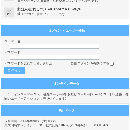
日本や世界の路面電車・都市交通について話す場所です。
鉄道のあれこれ / All about Railways
鉄道について話すフォーラムです。
ログイン
•
ユーザー登録
ユーザー名:
パスワード:
パスワードを忘れてしまいました
自動ログインを有効にする
オンラインデータ
オンラインユーザー
3
人 :: 登録ユーザー[0], お忍びユーザー[0] and ゲスト[3] (過去 5 分
間のユーザーアクションに基づいています)
統計データ
現在時刻 - 2026年8月08日(土) 08:45
最大同時オンラインユーザー数の記録
506
人 (2026年6月10日(水) 03:42)