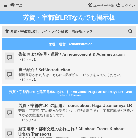
FAQ
ユーザー登録
ログイン
芳賀・宇都宮LRTなんでも掲示板
検
芳賀・宇都宮LRT、ライトライン研究
掲示板トップ
索
管理・運営 / Administration
告知および管理・運営 / Announcement & Administration
トピック:
2
自己紹介 / Self-Introduction
新規登録された方はこちらに自己紹介のトピックを立ててください。
トピック:
1
芳賀・宇都宮LRTと路面電車のあれこれ / All about Haga Utsunomiya LRT and
about Trams
芳賀・宇都宮LRTの話題 / Topics about Haga Utsunomiya LRT
芳賀・宇都宮LRTの様々な話題について話す場所です。宇都宮地域の路線バ
スや公共交通の話題も可です。
トピック:
3
路面電車・都市交通のあれこれ / All about Trams & about
Urban Transports