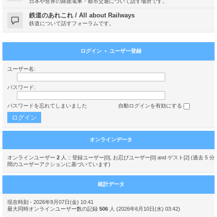
日本や世界の路面電車・都市交通について話す場所です。
鉄道のあれこれ / All about Railways
鉄道について話すフォーラムです。
ログイン
•
ユーザー登録
ユーザー名:
パスワード:
パスワードを忘れてしまいました
自動ログインを有効にする
オンラインデータ
オンラインユーザー
2
人 :: 登録ユーザー[0], お忍びユーザー[0] and ゲスト[2] (過去 5 分
間のユーザーアクションに基づいています)
統計データ
現在時刻 - 2026年8月07日(金) 10:41
最大同時オンラインユーザー数の記録
506
人 (2026年6月10日(水) 03:42)