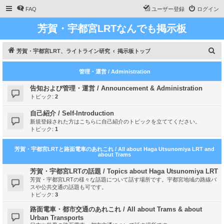
FAQ
ユーザー登録
ログイン
芳賀・宇都宮LRTなんでも掲示板
検
芳賀・宇都宮LRT、ライトライン研究
掲示板トップ
索
管理・運営 / Administration
告知および管理・運営 / Announcement & Administration
トピック:
2
自己紹介 / Self-Introduction
新規登録された方はこちらに自己紹介のトピックを立ててください。
トピック:
1
芳賀・宇都宮LRTと路面電車のあれこれ / All about Haga Utsunomiya LRT and
about Trams
芳賀・宇都宮LRTの話題 / Topics about Haga Utsunomiya LRT
芳賀・宇都宮LRTの様々な話題について話す場所です。宇都宮地域の路線バ
スや公共交通の話題も可です。
トピック:
3
路面電車・都市交通のあれこれ / All about Trams & about
Urban Transports