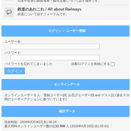
日本や世界の路面電車・都市交通について話す場所です。
鉄道のあれこれ / All about Railways
鉄道について話すフォーラムです。
ログイン
•
ユーザー登録
ユーザー名:
パスワード:
パスワードを忘れてしまいました
自動ログインを有効にする
オンラインデータ
オンラインユーザー
1
人 :: 登録ユーザー[0], お忍びユーザー[0] and ゲスト[1] (過去 5 分
間のユーザーアクションに基づいています)
統計データ
現在時刻 - 2026年8月06日(木) 08:24
最大同時オンラインユーザー数の記録
506
人 (2026年6月10日(水) 03:42)