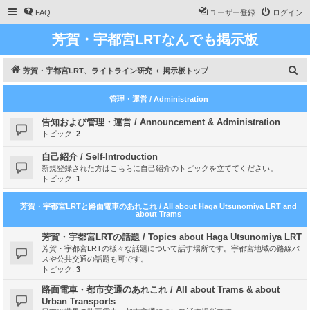
FAQ
ユーザー登録
ログイン
芳賀・宇都宮LRTなんでも掲示板
検
芳賀・宇都宮LRT、ライトライン研究
掲示板トップ
索
管理・運営 / Administration
告知および管理・運営 / Announcement & Administration
トピック:
2
自己紹介 / Self-Introduction
新規登録された方はこちらに自己紹介のトピックを立ててください。
トピック:
1
芳賀・宇都宮LRTと路面電車のあれこれ / All about Haga Utsunomiya LRT and
about Trams
芳賀・宇都宮LRTの話題 / Topics about Haga Utsunomiya LRT
芳賀・宇都宮LRTの様々な話題について話す場所です。宇都宮地域の路線バ
スや公共交通の話題も可です。
トピック:
3
路面電車・都市交通のあれこれ / All about Trams & about
Urban Transports