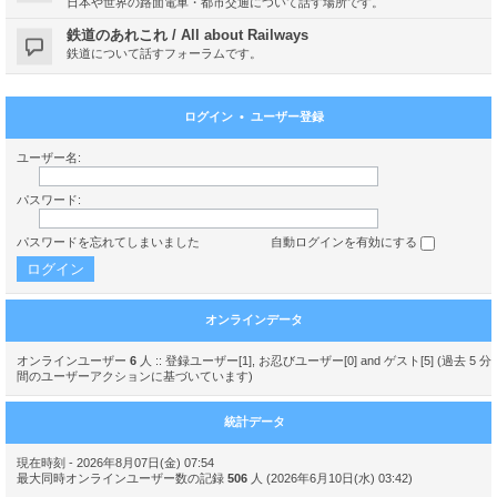
日本や世界の路面電車・都市交通について話す場所です。
鉄道のあれこれ / All about Railways
鉄道について話すフォーラムです。
ログイン
•
ユーザー登録
ユーザー名:
パスワード:
パスワードを忘れてしまいました
自動ログインを有効にする
オンラインデータ
オンラインユーザー
6
人 :: 登録ユーザー[1], お忍びユーザー[0] and ゲスト[5] (過去 5 分
間のユーザーアクションに基づいています)
統計データ
現在時刻 - 2026年8月07日(金) 07:54
最大同時オンラインユーザー数の記録
506
人 (2026年6月10日(水) 03:42)