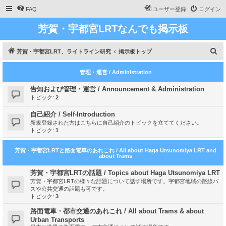
FAQ
ユーザー登録
ログイン
芳賀・宇都宮LRTなんでも掲示板
検
芳賀・宇都宮LRT、ライトライン研究
掲示板トップ
索
管理・運営 / Administration
告知および管理・運営 / Announcement & Administration
トピック:
2
自己紹介 / Self-Introduction
新規登録された方はこちらに自己紹介のトピックを立ててください。
トピック:
1
芳賀・宇都宮LRTと路面電車のあれこれ / All about Haga Utsunomiya LRT and
about Trams
芳賀・宇都宮LRTの話題 / Topics about Haga Utsunomiya LRT
芳賀・宇都宮LRTの様々な話題について話す場所です。宇都宮地域の路線バ
スや公共交通の話題も可です。
トピック:
3
路面電車・都市交通のあれこれ / All about Trams & about
Urban Transports