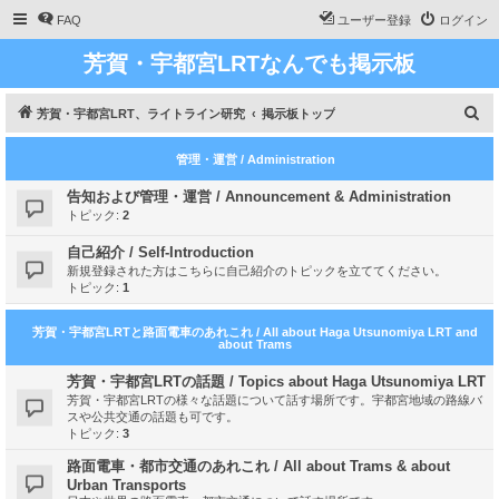
FAQ
ユーザー登録
ログイン
芳賀・宇都宮LRTなんでも掲示板
検
芳賀・宇都宮LRT、ライトライン研究
掲示板トップ
索
管理・運営 / Administration
告知および管理・運営 / Announcement & Administration
トピック:
2
自己紹介 / Self-Introduction
新規登録された方はこちらに自己紹介のトピックを立ててください。
トピック:
1
芳賀・宇都宮LRTと路面電車のあれこれ / All about Haga Utsunomiya LRT and
about Trams
芳賀・宇都宮LRTの話題 / Topics about Haga Utsunomiya LRT
芳賀・宇都宮LRTの様々な話題について話す場所です。宇都宮地域の路線バ
スや公共交通の話題も可です。
トピック:
3
路面電車・都市交通のあれこれ / All about Trams & about
Urban Transports