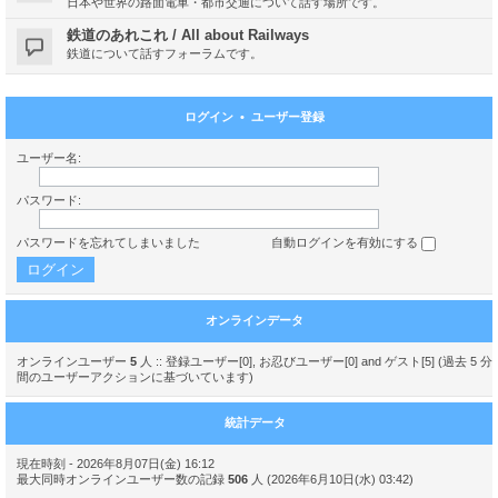
日本や世界の路面電車・都市交通について話す場所です。
鉄道のあれこれ / All about Railways
鉄道について話すフォーラムです。
ログイン
•
ユーザー登録
ユーザー名:
パスワード:
パスワードを忘れてしまいました
自動ログインを有効にする
オンラインデータ
オンラインユーザー
5
人 :: 登録ユーザー[0], お忍びユーザー[0] and ゲスト[5] (過去 5 分
間のユーザーアクションに基づいています)
統計データ
現在時刻 - 2026年8月07日(金) 16:12
最大同時オンラインユーザー数の記録
506
人 (2026年6月10日(水) 03:42)