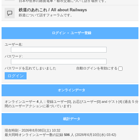
日本や世界の路面電車・都市交通について話す場所です。
鉄道のあれこれ / All about Railways
鉄道について話すフォーラムです。
ログイン
•
ユーザー登録
ユーザー名:
パスワード:
パスワードを忘れてしまいました
自動ログインを有効にする
オンラインデータ
オンラインユーザー
4
人 :: 登録ユーザー[0], お忍びユーザー[0] and ゲスト[4] (過去 5 分
間のユーザーアクションに基づいています)
統計データ
現在時刻 - 2026年8月08日(土) 10:32
最大同時オンラインユーザー数の記録
506
人 (2026年6月10日(水) 03:42)