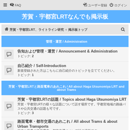
FAQ
ユーザー登録
ログイン
芳賀・宇都宮LRTなんでも掲示板
検
芳賀・宇都宮LRT、ライトライン研究
掲示板トップ
索
管理・運営 / Administration
告知および管理・運営 / Announcement & Administration
トピック:
2
自己紹介 / Self-Introduction
新規登録された方はこちらに自己紹介のトピックを立ててください。
トピック:
1
芳賀・宇都宮LRTと路面電車のあれこれ / All about Haga Utsunomiya LRT and
about Trams
芳賀・宇都宮LRTの話題 / Topics about Haga Utsunomiya LRT
芳賀・宇都宮LRTの様々な話題について話す場所です。宇都宮地域の路線バ
スや公共交通の話題も可です。
トピック:
3
路面電車・都市交通のあれこれ / All about Trams & about
Urban Transports