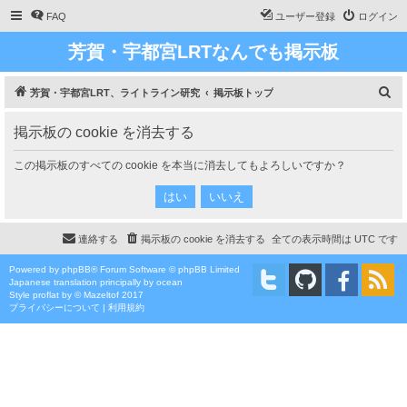
FAQ
ユーザー登録
ログイン
芳賀・宇都宮LRTなんでも掲示板
検
芳賀・宇都宮LRT、ライトライン研究
掲示板トップ
索
掲示板の cookie を消去する
この掲示板のすべての cookie を本当に消去してもよろしいですか？
連絡する
掲示板の cookie を消去する
全ての表示時間は
UTC
です
Powered by
phpBB
® Forum Software © phpBB Limited
Japanese translation principally by ocean
Style
proflat
by ©
Mazeltof
2017
プライバシーについて
|
利用規約