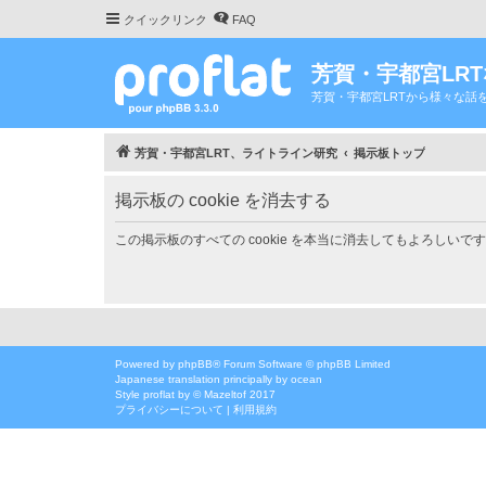
クイックリンク
FAQ
芳賀・宇都宮LR
芳賀・宇都宮LRTから様々な話
芳賀・宇都宮LRT、ライトライン研究
掲示板トップ
掲示板の cookie を消去する
この掲示板のすべての cookie を本当に消去してもよろしいで
Powered by
phpBB
® Forum Software © phpBB Limited
Japanese translation principally by ocean
Style
proflat
by ©
Mazeltof
2017
プライバシーについて
|
利用規約