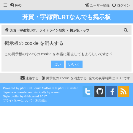
FAQ
ユーザー登録
ログイン
芳賀・宇都宮LRTなんでも掲示板
検
芳賀・宇都宮LRT、ライトライン研究
掲示板トップ
索
掲示板の cookie を消去する
この掲示板のすべての cookie を本当に消去してもよろしいですか？
連絡する
掲示板の cookie を消去する
全ての表示時間は
UTC
です
Powered by
phpBB
® Forum Software © phpBB Limited
Japanese translation principally by ocean
Style
proflat
by ©
Mazeltof
2017
プライバシーについて
|
利用規約