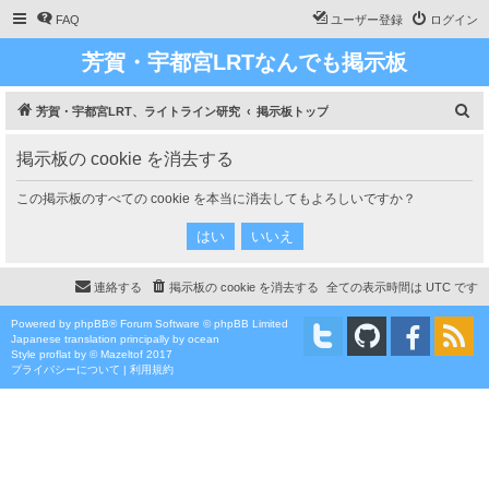
FAQ
ユーザー登録
ログイン
芳賀・宇都宮LRTなんでも掲示板
検
芳賀・宇都宮LRT、ライトライン研究
掲示板トップ
索
掲示板の cookie を消去する
この掲示板のすべての cookie を本当に消去してもよろしいですか？
連絡する
掲示板の cookie を消去する
全ての表示時間は
UTC
です
Powered by
phpBB
® Forum Software © phpBB Limited
Japanese translation principally by ocean
Style
proflat
by ©
Mazeltof
2017
プライバシーについて
|
利用規約