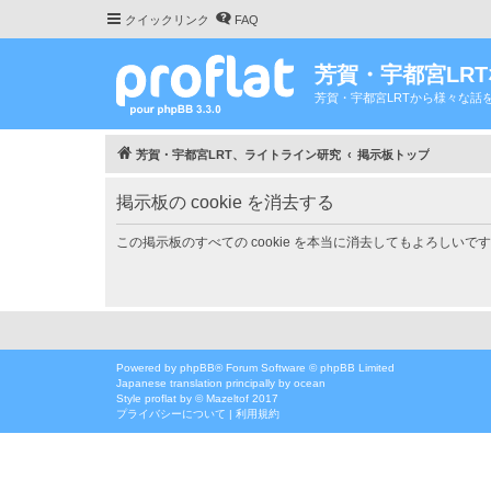
クイックリンク
FAQ
芳賀・宇都宮LR
芳賀・宇都宮LRTから様々な話
芳賀・宇都宮LRT、ライトライン研究
掲示板トップ
掲示板の cookie を消去する
この掲示板のすべての cookie を本当に消去してもよろしいで
Powered by
phpBB
® Forum Software © phpBB Limited
Japanese translation principally by ocean
Style
proflat
by ©
Mazeltof
2017
プライバシーについて
|
利用規約