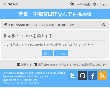
FAQ
ユーザー登録
ログイン
芳賀・宇都宮LRTなんでも掲示板
検
芳賀・宇都宮LRT、ライトライン研究
掲示板トップ
索
掲示板の cookie を消去する
この掲示板のすべての cookie を本当に消去してもよろしいですか？
連絡する
掲示板の cookie を消去する
全ての表示時間は
UTC
です
Powered by
phpBB
® Forum Software © phpBB Limited
Japanese translation principally by ocean
Style
proflat
by ©
Mazeltof
2017
プライバシーについて
|
利用規約