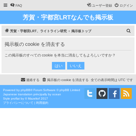
FAQ
ユーザー登録
ログイン
芳賀・宇都宮LRTなんでも掲示板
検
芳賀・宇都宮LRT、ライトライン研究
掲示板トップ
索
掲示板の cookie を消去する
この掲示板のすべての cookie を本当に消去してもよろしいですか？
連絡する
掲示板の cookie を消去する
全ての表示時間は
UTC
です
Powered by
phpBB
® Forum Software © phpBB Limited
Japanese translation principally by ocean
Style
proflat
by ©
Mazeltof
2017
プライバシーについて
|
利用規約