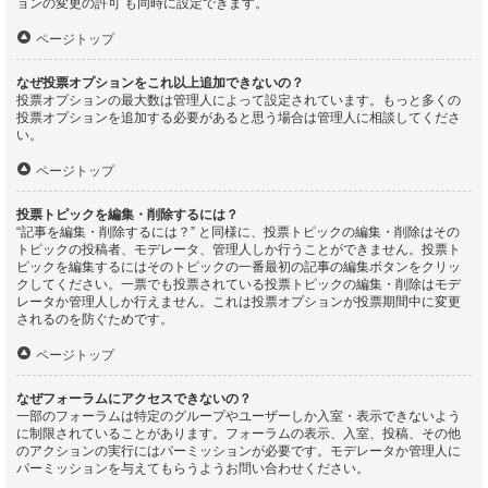
ョンの変更の許可 も同時に設定できます。
ページトップ
なぜ投票オプションをこれ以上追加できないの？
投票オプションの最大数は管理人によって設定されています。もっと多くの
投票オプションを追加する必要があると思う場合は管理人に相談してくださ
い。
ページトップ
投票トピックを編集・削除するには？
“記事を編集・削除するには？” と同様に、投票トピックの編集・削除はその
トピックの投稿者、モデレータ、管理人しか行うことができません。投票ト
ピックを編集するにはそのトピックの一番最初の記事の編集ボタンをクリッ
クしてください。一票でも投票されている投票トピックの編集・削除はモデ
レータか管理人しか行えません。これは投票オプションが投票期間中に変更
されるのを防ぐためです。
ページトップ
なぜフォーラムにアクセスできないの？
一部のフォーラムは特定のグループやユーザーしか入室・表示できないよう
に制限されていることがあります。フォーラムの表示、入室、投稿、その他
のアクションの実行にはパーミッションが必要です。モデレータか管理人に
パーミッションを与えてもらうようお問い合わせください。