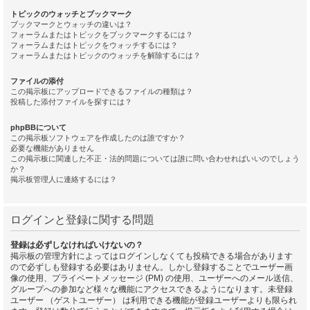
トピックのウォッチとブックマーク
ブックマークとウォッチの違いは？
フォーラムまたはトピックをブックマークするには？
フォーラムまたはトピックをウォッチするには？
フォーラムまたはトピックのウォッチを解除するには？
ファイルの添付
この掲示板にアップロードできるファイルの種類は？
投稿した添付ファイルを探すには？
phpBBについて
この掲示板ソフトウェアを作成したのは誰ですか？
必要な機能がありません
この掲示板に関連した不正・法的問題については誰に問い合わせればいいのでしょう
か？
掲示板管理人に連絡するには？
ログインと登録に関する問題
登録は必ずしなければいけないの？
掲示板の管理方針によってはログインしなくても投稿できる場合があります
ので必ずしも登録する必要はありません。しかし登録することでユーザー画
像の使用、プライベートメッセージ (PM) の使用、ユーザーへのメール送信、
グループへの参加など様々な機能にアクセスできるようになります。未登録
ユーザー （ゲストユーザー） は利用できる機能が登録ユーザーよりも限られ