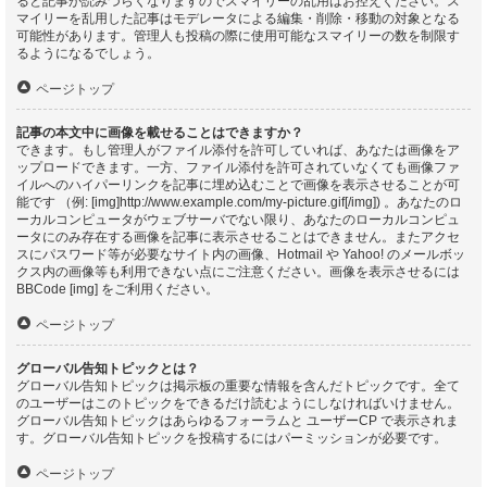
ると記事が読みづらくなりますのでスマイリーの乱用はお控えください。ス
マイリーを乱用した記事はモデレータによる編集・削除・移動の対象となる
可能性があります。管理人も投稿の際に使用可能なスマイリーの数を制限す
るようになるでしょう。
ページトップ
記事の本文中に画像を載せることはできますか？
できます。もし管理人がファイル添付を許可していれば、あなたは画像をア
ップロードできます。一方、ファイル添付を許可されていなくても画像ファ
イルへのハイパーリンクを記事に埋め込むことで画像を表示させることが可
能です （例: [img]http://www.example.com/my-picture.gif[/img]) 。あなたのロ
ーカルコンピュータがウェブサーバでない限り、あなたのローカルコンピュ
ータにのみ存在する画像を記事に表示させることはできません。またアクセ
スにパスワード等が必要なサイト内の画像、Hotmail や Yahoo! のメールボッ
クス内の画像等も利用できない点にご注意ください。画像を表示させるには
BBCode [img] をご利用ください。
ページトップ
グローバル告知トピックとは？
グローバル告知トピックは掲示板の重要な情報を含んだトピックです。全て
のユーザーはこのトピックをできるだけ読むようにしなければいけません。
グローバル告知トピックはあらゆるフォーラムと ユーザーCP で表示されま
す。グローバル告知トピックを投稿するにはパーミッションが必要です。
ページトップ