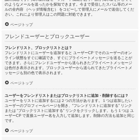
のようなメールを送ったかを探知できます。今まで受信したスパム等のメー
ルの全内容 （ヘッダ情報含む） をコピーして管理人にメールで送信してくだ
さい。これにより管理人はこの問題に対処できます。
ページトップ
フレンドユーザーとブロックユーザー
フレンドリスト、ブロックリストとは？
フレンドリストにユーザーを追加すると ユーザーCP でそのユーザーのオン
ライン状態をすぐに確認でき、すぐにプライベートメッセージを送ることが
できます。さらにフレンドユーザーから送られきたプライベートメッセージ
は色付き表示されます。ブロックユーザーから送られてきたプライベートメ
ッセージも別の色で表示されます。
ページトップ
ユーザーをフレンドリストまたはブロックリストに追加・削除するには？
ユーザーをリストに追加するには２つの方法があります。１つは追加したい
ユーザーのプロフィールページを開き、“フレンドリストに追加する” リンク
または “ブロックリストに追加する” リンクをクリックします。もう１つは ユ
ーザーCP で直接ユーザー名を入力して追加します。削除の方法も追加と同じ
です。
ページトップ