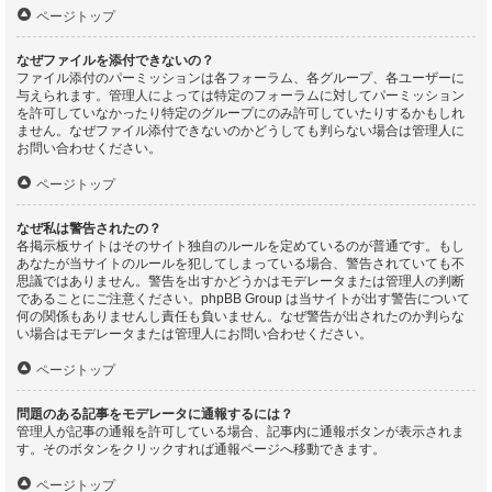
ページトップ
なぜファイルを添付できないの？
ファイル添付のパーミッションは各フォーラム、各グループ、各ユーザーに
与えられます。管理人によっては特定のフォーラムに対してパーミッション
を許可していなかったり特定のグループにのみ許可していたりするかもしれ
ません。なぜファイル添付できないのかどうしても判らない場合は管理人に
お問い合わせください。
ページトップ
なぜ私は警告されたの？
各掲示板サイトはそのサイト独自のルールを定めているのが普通です。もし
あなたが当サイトのルールを犯してしまっている場合、警告されていても不
思議ではありません。警告を出すかどうかはモデレータまたは管理人の判断
であることにご注意ください。phpBB Group は当サイトが出す警告について
何の関係もありませんし責任も負いません。なぜ警告が出されたのか判らな
い場合はモデレータまたは管理人にお問い合わせください。
ページトップ
問題のある記事をモデレータに通報するには？
管理人が記事の通報を許可している場合、記事内に通報ボタンが表示されま
す。そのボタンをクリックすれば通報ページへ移動できます。
ページトップ