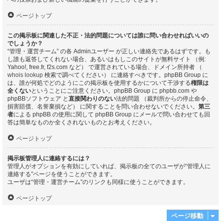
ページトップ
この掲示板に関連した不正・法的問題については誰に問い合わせればいいの
でしょうか？
“管理・運営チーム” の各 Adminユーザー が正しい連絡先であるはずです。も
し誰も返答してくれない場合、あるいはもしこのサイトが無料サイト （例:
Yahoo!, free.fr, f2s.com など） で運営されている場合、ドメイン所持者 （
whois lookup
検索で調べてください） に連絡すべきです。phpBB Group に
は、誰が何処でどのようにこの掲示板を使用するかについて干渉する
権限は
全くない
ということにご注意ください。phpBB Group に phpbb.com や
phpBBソフトウェア と
直接関わりのない
法的問題 （裁判所からの停止命令、
損害賠償、名誉棄損など） に関することを問い合わせないでください。
第三
者
による phpBB の使用に関して phpBB Group にメールで問い合わせても回
答は簡単なものか全くされないものとお考えください。
ページトップ
掲示板管理人に連絡するには？
管理人がオプションを有効にしていれば、掲示板の全てのユーザが“管理人に
連絡する”ページを使うことができます。
ユーザは“管理・運営チーム”のリンクも同様に使うことができます。
ページトップ
ページ移動