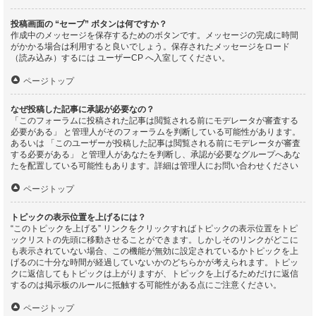
投稿画面の “セーブ” ボタンは何ですか？
作成中のメッセージを保存するためのボタンです。メッセージの完成に時間
がかかる場合は利用すると良いでしょう。保存されたメッセージをロード
（読み込み）するには ユーザーCP へ入室してください。
ページトップ
なぜ投稿した記事に承認が必要なの？
「このフォーラムに投稿された記事は閲覧される前にモデレータが審査する
必要がある」 と管理人がそのフォーラムを判断している可能性があります。
あるいは 「このユーザーが投稿した記事は閲覧される前にモデレータが審査
する必要がある」 と管理人があなたを判断し、承認が必要なグループへあな
たを配置している可能性もあります。詳細は管理人にお問い合わせください
ページトップ
トピックの表示位置を上げるには？
“このトピックを上げる” リンクをクリックすればトピックの表示位置をトピ
ックリストの先頭に移動させることができます。しかしそのリンクがどこに
も表示されていない場合、この機能が無効に設定されているかトピックを上
げるのに十分な時間が経過していないかのどちらかが考えられます。トピッ
クに返信してもトピックは上がりますが、トピックを上げるためだけに返信
するのは掲示板のルールに抵触する可能性がある点にご注意ください。
ページトップ