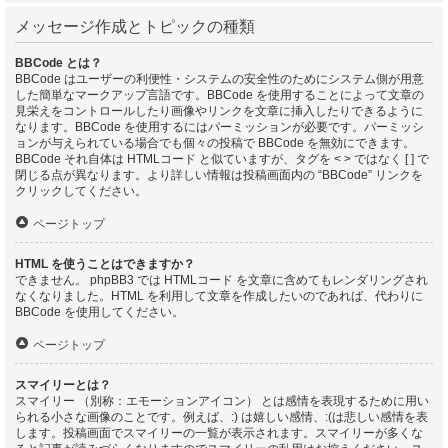
メッセージ作成とトピックの種類
BBCode とは？
BBCode はユーザーの利便性・システムの安全性のためにシステム側が用意
した簡単なマークアップ言語です。BBCode を使用することによって文章の
見栄えをコントロールしたり画像やリンクを文章に挿入したりできるように
なります。BBCode を使用するにはパーミッションが必要です。パーミッシ
ョンが与えられている場合でも個々の投稿で BBCode を無効にできます。
BBCode それ自体は HTMLコード と似ていますが、タグを < > ではなく [ ] で
閉じる点が異なります。より詳しい情報は投稿画面内の “BBCode” リンクを
クリックしてください。
ページトップ
HTML を使うことはできますか？
できません。 phpBB3 では HTMLコード を文章に含めてもレンダリングされ
なくなりました。HTML を利用して文章を作成したいのであれば、代わりに
BBCode を使用してください。
ページトップ
スマイリーとは？
スマイリー （別称：エモーションアイコン） とは感情を表現するために用い
られる小さな画像のことです。例えば、:) は嬉しい感情、:(は悲しい感情を表
します。投稿画面でスマイリーの一覧が表示されます。スマイリーが多くな