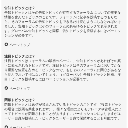
告知トピックとは？
告知トピックとはその告知トピックが存在するフォーラムについての重要な
情報を含んだトピックのことです。フォーラムに記事を投稿するつもりな
ら、そのフォーラムの告知トピックをできるだけ読むようにしなければいけ
ません。告知トピックはそのフォーラムのあらゆるトピックで表示されま
す。グローバル告知トピックと同様、告知トピックを投稿するにはパーミッ
ションが必要です。
ページトップ
注目トピックとは？
注目トピックはフォーラムの最初のページに、告知トピックがあればその真
下に表示されるトピックです。注目トピックはそのフォーラムにおいてかな
り重要な位置を占めるトピックなので、もしそのフォーラムに関心があるな
ら読んでおいて損はないでしょう。（グローバル）告知トピックと同様、注
目トピックを投稿するにはパーミッションが必要です。
ページトップ
閉鎖トピックとは？
閉鎖トピックとは返信が禁止されているトピックのことです （投票トピック
の場合は投票も禁止されます） 。様々な理由によりモデレータや管理人によ
ってトピックが閉鎖されることがあります。パーミッションによりますがユ
ーザー自身が投稿したトピックをユーザー自身で閉鎖することも可能です。
ページトップ