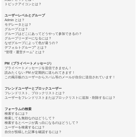
トピックアイコンとは？
ユーザーレベルとグループ
Admin とは？
モデレータとは？
グループとは？
グループはどこにあってどうやって参加できるの？
グループリーダーになるには？
なぜグループによって色が違うの？
デフォルトグループ” とは？
“管理・運営チーム” とは？
PM（プライベートメッセージ）
プライベートメッセージを送信できません！
読みたくない PM が定期的に送られてきます！
この掲示板のユーザーからスパム等のメールが自分に送信されています！
フレンドユーザーとブロックユーザー
フレンドリスト、ブロックリストとは？
ユーザーをフレンドリストまたはブロックリストに追加・削除するには？
フォーラムの検索
検索するには？
検索しても無効なのはどうして？
検索するとページが真っ白になるのはどうして？
ユーザーを検索するには？
自分が投稿した記事を確認するには？