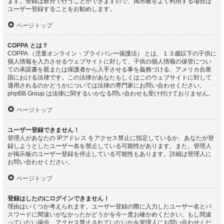
ます。登録は数分で行うことができますので、掲示板をよく利用する場合は
ユーザー登録することをお勧めします。
ページトップ
COPPA とは？
COPPA （児童オンライン・プライバシー保護法） とは、１３歳以下の子供に
個人情報を入力させるウェブサイトに対して、子供の個人情報の保管につい
ての承諾書を親または保護者から入手させる事を義務づける、アメリカ合衆
国における法律です。この法律があなたもしくはこのウェブサイトに対して
適用されるのかどうかについては法律の専門家にお問い合わせください。
phpBB Group は法律に関するいかなる問い合わせも受け付けておりません。
ページトップ
ユーザー登録できません！
管理人があなたの IPアドレス をアクセス禁止に指定しているか、あなたが登
録しようとしたユーザー名を禁止している可能性があります。また、管理人
が掲示板のユーザー登録を停止している可能性もあります。詳細は管理人に
お問い合わせください。
ページトップ
登録はしたのにログインできません！
理由はいくつか考えられます。ユーザー登録の際に入力したユーザー名とパ
スワードに間違いがなかったかどうかを今一度お確かめください。もし間違
っていない場合、アクセス禁止されていないかを管理人にお問い合わせくだ