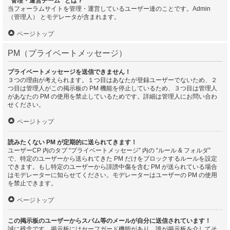
“管理・運営チーム” とは？
当フォーラムサイトを管理・運営しているユーザー達のことです。Admin
（管理人） とモデレータが含まれます。
ページトップ
PM（プライベートメッセージ）
プライベートメッセージを送信できません！
３つの理由が考えられます。１つ目はあなたが登録ユーザーでないため、２
つ目は管理人がこの掲示板の PM 機能を停止しているため、３つ目は管理人
があなたの PM の使用を禁止しているためです。詳細は管理人にお問い合わ
せください。
ページトップ
読みたくない PM が定期的に送られてきます！
ユーザーCP 内のタブ “プライベートメッセージ” 内の “ルール & フォルダ”
で、特定のユーザーから送られてきた PM だけをブロックするルールを設定
できます。もし特定のユーザーから誹謗中傷を含む PM が送られている場合
はモデレーターに知らせてください。モデレーターはユーザーの PM の使用
を禁止できます。
ページトップ
この掲示板のユーザーからスパム等のメールが自分に送信されています！
誠に残念です。掲示板にはセーフガード機能があり、誰が掲示板を介してそ