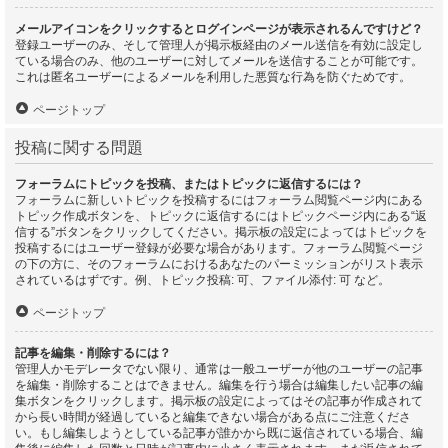
メールアイコンをクリックするとログインページが表示されるんですけど？
登録ユーザーのみ、そして管理人が掲示板経由のメール送信を有効に設定し
ている場合のみ、他のユーザーに対してメールを送信することが可能です。
これは匿名ユーザーによるメールを利用した悪質な行為を防ぐためです。
ページトップ
投稿に関する問題
フォーラムにトピックを投稿、またはトピックに返信するには？
フォーラムに新しいトピックを投稿するにはフォーラム閲覧ページ内にある
トピック作成ボタンを、トピックに返信するにはトピックページ内にある“返
信する”ボタンをクリックしてください。掲示板の設定によってはトピックを
投稿するにはユーザー登録が必要な場合があります。フォーラム閲覧ページ
の下の方に、そのフォーラムにおけるあなたのパーミッションがリスト表示
されているはずです。例、トピック投稿: 可、ファイル添付: 可 など。
ページトップ
記事を編集・削除するには？
管理人かモデレータでない限り、通常は一般ユーザーが他のユーザーの記事
を編集・削除することはできません。編集を行う場合は編集したい記事の編
集ボタンをクリックします。掲示板の設定によってはその記事が作成されて
から長い時間が経過していると編集できない場合がある点にご注意くださ
い。もし編集しようとしている記事が誰かから既に返信されている場合、編