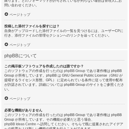
限ります。どのフォーマットが許可されているか判らない場合は管理人にお
問い合わせください。
ページトップ
投稿した添付ファイルを探すには？
自身がアップロードした添付ファイルの一覧を見つけるには、ユーザーCPに
行き、添付ファイルの管理セクションへのリンクを辿ってください。
ページトップ
phpBBについて
この掲示板ソフトウェアを作成したのは誰ですか？
このソフトウェアの作成を行ったのは
phpBB Group
であり著作権は phpBB
Group が所有しています。phpBB は GNU General Public License（GNU が
提唱するライセンス形態、GPL） に定められている条件に従って使用や配布
が許諾されています。詳細については phpBB Group のサイトをご参照くださ
い。
ページトップ
必要な機能がありません
このソフトウェアの作成を行ったのは phpBB Group であり著作権は phpBB
Group が所有しています。その機能が必要だと思う場合、
phpBB Ideas Centre
へ訪問してください。そちらで既に提案されたアイデア
への投票および新しい機能の提案を行うことができます。