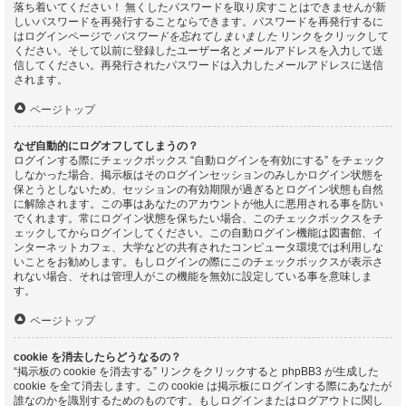
落ち着いてください！ 無くしたパスワードを取り戻すことはできませんが新
しいパスワードを再発行することならできます。パスワードを再発行するに
はログインページで
パスワードを忘れてしまいました
リンクをクリックして
ください。そして以前に登録したユーザー名とメールアドレスを入力して送
信してください。再発行されたパスワードは入力したメールアドレスに送信
されます。
ページトップ
なぜ自動的にログオフしてしまうの？
ログインする際にチェックボックス “自動ログインを有効にする” をチェック
しなかった場合、掲示板はそのログインセッションのみしかログイン状態を
保とうとしないため、セッションの有効期限が過ぎるとログイン状態も自然
に解除されます。この事はあなたのアカウントが他人に悪用される事を防い
でくれます。常にログイン状態を保ちたい場合、このチェックボックスをチ
ェックしてからログインしてください。この自動ログイン機能は図書館、イ
ンターネットカフェ、大学などの共有されたコンピュータ環境では利用しな
いことをお勧めします。もしログインの際にこのチェックボックスが表示さ
れない場合、それは管理人がこの機能を無効に設定している事を意味しま
す。
ページトップ
cookie を消去したらどうなるの？
“掲示板の cookie を消去する” リンクをクリックすると phpBB3 が生成した
cookie を全て消去します。この cookie は掲示板にログインする際にあなたが
誰なのかを識別するためのものです。もしログインまたはログアウトに関し