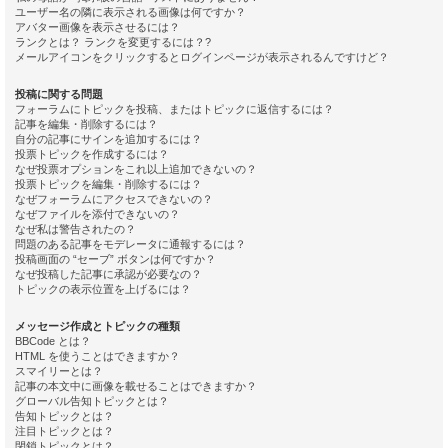
ユーザー名の隣に表示される画像は何ですか？
アバター画像を表示させるには？
ランクとは？ ランクを変更するには？?
メールアイコンをクリックするとログインページが表示されるんですけど？
投稿に関する問題
フォーラムにトピックを投稿、またはトピックに返信するには？
記事を編集・削除するには？
自分の記事にサインを追加するには？
投票トピックを作成するには？
なぜ投票オプションをこれ以上追加できないの？
投票トピックを編集・削除するには？
なぜフォーラムにアクセスできないの？
なぜファイルを添付できないの？
なぜ私は警告されたの？
問題のある記事をモデレータに通報するには？
投稿画面の “セーブ” ボタンは何ですか？
なぜ投稿した記事に承認が必要なの？
トピックの表示位置を上げるには？
メッセージ作成とトピックの種類
BBCode とは？
HTML を使うことはできますか？
スマイリーとは？
記事の本文中に画像を載せることはできますか？
グローバル告知トピックとは？
告知トピックとは？
注目トピックとは？
閉鎖トピックとは？