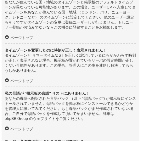
あなたが住んでいる国・地域のタイムゾーンと掲示板のデフォルトタイムゾ
ーンが異なっている可能性があります。この場合、ユーザーCP へ入室してタ
イムゾーンをあなたが住んでいる国・地域 （ロンドン、パリ、ニューヨー
ク、シドニーなど） のタイムゾーンに設定してください。他のユーザー設定
もそうですがタイムゾーンの変更は登録ユーザーしか行えません。もしユー
ザー登録がお済みでないならこの機会に登録することをお勧めします。
ページトップ
タイムゾーンを変更したのに時刻が正しく表示されません！
タイムゾーンと サマータイム/DST を正しく設定しているにもかかわらず時刻
が正しく表示されない場合、掲示板が置かれているサーバの設定時間が正し
くない可能性があります。この場合、管理人にこの事を連絡し解決してもら
うしかありません。
ページトップ
私の母語が “掲示板の言語” リストにありません！
あなたの母語へ翻訳された言語パック （以下 “母語パック”) が掲示板にインス
トールされていません。母語パックを掲示板にインストールできるかどうか
を管理人に訊いてみてください。もし母語パックがまだ作成されていない場
合、ご自分で母語パックを作成して頂いてかまいません。詳細は
phpBB Group
のウェブサイトをご覧ください。
ページトップ