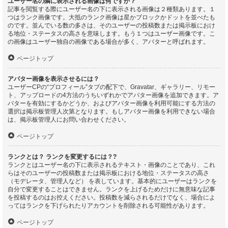
ユーザー名の隣に表示される画像は何ですか？
記事を閲覧する際にユーザー名の下に表示される画像は２種類あります。１
つはランク画像です。大抵のランク画像は星かブロックかドットを並べたも
のです。並んでいる数の多さは、そのユーザーの投稿数または掲示板におけ
る地位・ステータスの高さを意味します。もう１つはユーザー画像です。こ
の画像はユーザー独自の画像である場合が多く、アバターと呼ばれます。
ページトップ
アバター画像を表示させるには？
ユーザーCPの“プロフィール”タブの配下で、Gravatar、ギャラリー、リモー
ト、アップロードの4方法のうちいずれかでアバター画像を追加できます。ア
バターを有効にするかどうか、およびアバター画像を利用可能にする方法の
選択は掲示板管理人次第となります。もしアバター画像を利用できない場合
は、掲示板管理人にお問い合わせください。
ページトップ
ランクとは？ ランクを変更するには？?
ランクとはユーザー名の下に表示されるテキスト・画像のことであり、これ
らはそのユーザーの投稿数または掲示板における地位・ステータスの高さ
（モデレータ、管理人など） を表しています。基本的にユーザーはランクを
自分で変更することはできません。ランクを上げるためだけに無意味な記事
を投稿するのはお控えください。投稿数を減らされるだけでなく、場合によ
ってはランクを下げられたりアカウントを削除される可能性があります。
ページトップ