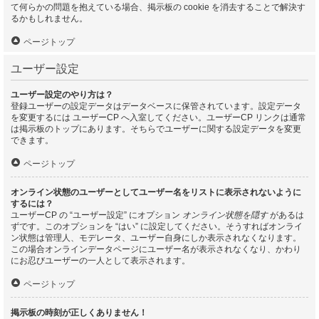
て何らかの問題を抱えている場合、掲示板の cookie を消去することで解決す
るかもしれません。
ページトップ
ユーザー設定
ユーザー設定のやり方は？
登録ユーザーの設定データはデータベースに保管されています。設定データ
を変更するには ユーザーCP へ入室してください。ユーザーCP リンクは通常
は掲示板のトップにあります。そちらでユーザーに関する設定データを変更
できます。
ページトップ
オンライン状態のユーザーとしてユーザー名をリストに表示されないように
するには？
ユーザーCP の “ユーザー設定” にオプション
オンライン状態を隠す
があるは
ずです。このオプションを “はい” に設定してください。そうすればオンライ
ン状態は管理人、モデレータ、ユーザー自身にしか表示されなくなります。
この場合オンラインデータページにユーザー名が表示されなくなり、かわり
にお忍びユーザーの一人として表示されます。
ページトップ
掲示板の時刻が正しくありません！