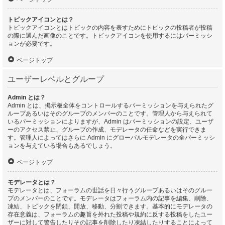
トピックアイコンとは？
トピックアイコンとはトピックの内容を表すためにトピックの投稿者が投稿
の際に選んだ画像のことです。トピックアイコンを使用するにはパーミッシ
ョンが必要です。
ページトップ
ユーザーレベルとグループ
Admin とは？
Admin とは、掲示板全体をコントロールするパーミッションを与えられたグ
ループあるいはそのグループのメンバーのことです。管理人から与えられて
いるパーミッションによりますが、Admin はパーミッションの設定、ユーザ
ーのアクセス禁止、グループの作成、モデレータの任命などを実行できま
す。管理人によってはさらに Admin にグローバルモデレータの全パーミッシ
ョンを与えている場合もあるでしょう。
ページトップ
モデレータとは？
モデレータとは、フォーラムの世話を日々行うグループあるいはそのグルー
プのメンバーのことです。モデレータはフォーラム内の記事を編集、削除、
凍結、トピックを閉鎖、開放、移動、分割できます。基本的にモデレータの
存在意義は、フォーラムの趣旨を外れた投稿や規約に反する投稿をしたユー
ザーに対して警告したりその記事を削除したり凍結したりすることによって