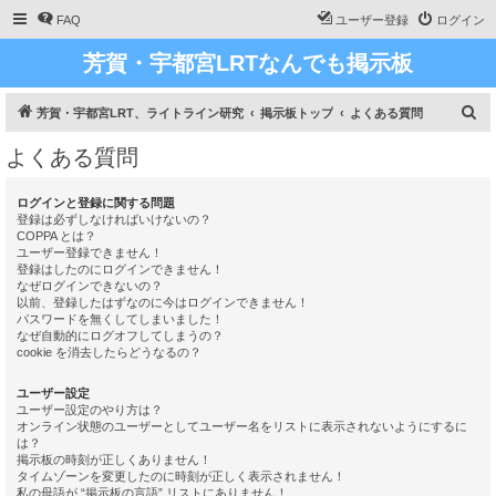
FAQ
ユーザー登録
ログイン
芳賀・宇都宮LRTなんでも掲示板
検
芳賀・宇都宮LRT、ライトライン研究
掲示板トップ
よくある質問
索
よくある質問
ログインと登録に関する問題
登録は必ずしなければいけないの？
COPPA とは？
ユーザー登録できません！
登録はしたのにログインできません！
なぜログインできないの？
以前、登録したはずなのに今はログインできません！
パスワードを無くしてしまいました！
なぜ自動的にログオフしてしまうの？
cookie を消去したらどうなるの？
ユーザー設定
ユーザー設定のやり方は？
オンライン状態のユーザーとしてユーザー名をリストに表示されないようにするに
は？
掲示板の時刻が正しくありません！
タイムゾーンを変更したのに時刻が正しく表示されません！
私の母語が “掲示板の言語” リストにありません！