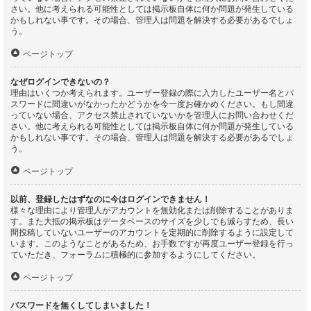
さい。他に考えられる可能性としては掲示板自体に何か問題が発生している
かもしれない事です。その場合、管理人は問題を解決する必要があるでしょ
う。
ページトップ
なぜログインできないの？
理由はいくつか考えられます。ユーザー登録の際に入力したユーザー名とパ
スワードに間違いがなかったかどうかを今一度お確かめください。もし間違
っていない場合、アクセス禁止されていないかを管理人にお問い合わせくだ
さい。他に考えられる可能性としては掲示板自体に何か問題が発生している
かもしれない事です。その場合、管理人は問題を解決する必要があるでしょ
う。
ページトップ
以前、登録したはずなのに今はログインできません！
様々な理由により管理人がアカウントを無効化または削除することがありま
す。また大抵の掲示板はデータベースのサイズを少しでも減らすため、長い
間投稿していないユーザーのアカウントを定期的に削除するように設定して
います。このようなことがあるため、お手数ですが再度ユーザー登録を行っ
ていただき、フォーラムに積極的に参加するようにしてください。
ページトップ
パスワードを無くしてしまいました！