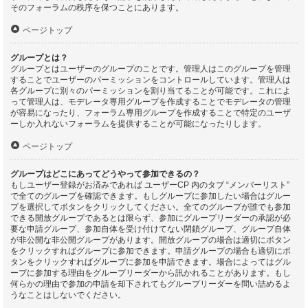
そのフォーラムの秩序を保つことにあります。
ページトップ
グループとは？
グループとはユーザーのグループのことです。管理人はこのグループを管理
することでユーザーのパーミッションをコントロールしています。管理人は
各グループに別々のパーミッションを割り当てることが可能です。これによ
って管理人は、モデレータ専用グループを作成することでモデレータの管理
が容易になったり、フォーラム専用グループを作成することで特定のユーザ
ーしか入れないフォーラムを提供することが可能になったりします。
ページトップ
グループはどこにあってどうやって参加できるの？
もしユーザー登録がお済みであれば ユーザーCP 内のタブ “メンバーリスト”
で全てのグループを確認できます。もしグループに参加したい場合はグルー
プを選択してボタンをクリックしてください。全てのグループが誰でも参加
できる開放グループであるとは限らず、参加にグループリーダーの承認が必
要な申請グループ、参加自体を受け付けてない閉鎖グループ、グループ自体
が非公開な非公開グループがあります。開放グループの場合は適切にボタン
をクリックすればグループに参加できます。申請グループの場合も適切にボ
タンをクリックすればグループに参加を申請できます。場合によってはグル
ープに参加する理由をグループリーダーから訊かれることがあります。もし
何らかの理由で参加の申請を却下されてもグループリーダーを問い詰めるよ
うなことはしないでください。