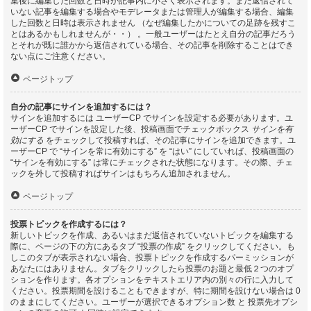
集後に編集した回数と日時が記事内に小さく表示されます。まだ返信されて
いない記事を編集する場合やモデレータまたは管理人が編集する場合、編集
した回数と日時は表示されません （なぜ編集したかについての足跡を残すこ
とはあるかもしれませんが・・） 。一般ユーザーはたとえ自分の記事だろう
とそれが既に誰かから返信されている場合、その記事を削除することはでき
ない点にご注意ください。
ページトップ
自分の記事にサインを追加するには？
サインを追加するには ユーザーCP でサインを設定する必要があります。ユ
ーザーCP でサインを設定した後、投稿画面でチェックボックス
サインを有
効にする
をチェックして投稿すれば、その記事にサインを追加できます。ユ
ーザーCP で “サインを常に有効にする” を “はい” にしていれば、投稿画面の
“サインを有効にする” は常にチェックされた状態になります。その際、チェ
ックを外して投稿すればサインはもちろん追加されません。
ページトップ
投票トピックを作成するには？
新しいトピックを作成、あるいはまだ返信されていないトピックを編集する
際に、ページの下の方にあるタブ “投票の作成” をクリックしてください。も
しこのタブが表示されない場合、投票トピックを作成するパーミッションが
あなたにはありません。タブをクリックしたら投票のお題と最低２つのオプ
ションを作ります。各オプションをテキストエリア内の別々の行に入力して
ください。投票期間を設けることもできますが、特に期間を設けない場合は 0
のままにしてください。ユーザーが選択できるオプション数 と 投票先オプシ