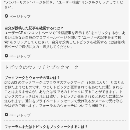
“メンバーリスト” ページを開き、 “ユーザー検索” リンクをクリックしてくだ
さい。
ページトップ
自分が投稿した記事を確認するには？
ユーザーCP のフロントページで “投稿記事を表示する” をクリックするか、あ
るいはあなた自身のプロフィールページを開いて “ユーザーの記事を全て検
索” をクリックしてください。自分が投稿したトピックを確認するには詳細検
索ページで適切に入力・選択してください。
ページトップ
トピックのウォッチとブックマーク
ブックマークとウォッチの違いは？
phpBB3 のブックマークはブラウザのブックマーク （お気に入り） とほとん
ど似たようなものです。つまりトピックが更新されてもあなたに通知される
ことはありませんが、あなたは後でそのトピックに戻ることができます。ト
ピックのウォッチはそれとは違い、トピックが更新されるとあなたに通知が
送られます。通知をプライベートメッセージで受け取るかメールで受け取る
かは好みで選べます。フォーラムのウォッチについても同様です。
ページトップ
フォーラムまたはトピックをブックマークするには？