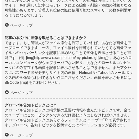
ると記事が読みづらくなりますのでスマイリーの乱用はお控えください。ス
マイリーを乱用した記事はモデレータによる編集・削除・移動の対象となる
可能性があります。管理人も投稿の際に使用可能なスマイリーの数を制限す
るようになるでしょう。
ページトップ
記事の本文中に画像を載せることはできますか？
できます。もし管理人がファイル添付を許可していれば、あなたは画像をア
ップロードできます。一方、ファイル添付を許可されていなくても画像ファ
イルへのハイパーリンクを記事に埋め込むことで画像を表示させることが可
能です （例: [img]http://www.example.com/my-picture.gif[/img]) 。あなたのロ
ーカルコンピュータがウェブサーバでない限り、あなたのローカルコンピュ
ータにのみ存在する画像を記事に表示させることはできません。またアクセ
スにパスワード等が必要なサイト内の画像、Hotmail や Yahoo! のメールボッ
クス内の画像等も利用できない点にご注意ください。画像を表示させるには
BBCode [img] をご利用ください。
ページトップ
グローバル告知トピックとは？
グローバル告知トピックは掲示板の重要な情報を含んだトピックです。全て
のユーザーはこのトピックをできるだけ読むようにしなければいけません。
グローバル告知トピックはあらゆるフォーラムと ユーザーCP で表示されま
す。グローバル告知トピックを投稿するにはパーミッションが必要です。
ページトップ