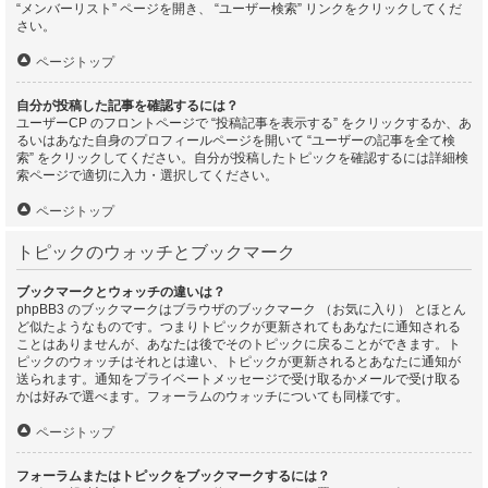
“メンバーリスト” ページを開き、 “ユーザー検索” リンクをクリックしてくだ
さい。
ページトップ
自分が投稿した記事を確認するには？
ユーザーCP のフロントページで “投稿記事を表示する” をクリックするか、あ
るいはあなた自身のプロフィールページを開いて “ユーザーの記事を全て検
索” をクリックしてください。自分が投稿したトピックを確認するには詳細検
索ページで適切に入力・選択してください。
ページトップ
トピックのウォッチとブックマーク
ブックマークとウォッチの違いは？
phpBB3 のブックマークはブラウザのブックマーク （お気に入り） とほとん
ど似たようなものです。つまりトピックが更新されてもあなたに通知される
ことはありませんが、あなたは後でそのトピックに戻ることができます。ト
ピックのウォッチはそれとは違い、トピックが更新されるとあなたに通知が
送られます。通知をプライベートメッセージで受け取るかメールで受け取る
かは好みで選べます。フォーラムのウォッチについても同様です。
ページトップ
フォーラムまたはトピックをブックマークするには？