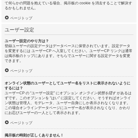
て何らかの問題を抱えている場合、掲示板の cookie を消去することで解決す
るかもしれません。
ページトップ
ユーザー設定
ユーザー設定のやり方は？
登録ユーザーの設定データはデータベースに保管されています。設定データ
を変更するには ユーザーCP へ入室してください。ユーザーCP リンクは通常
は掲示板のトップにあります。そちらでユーザーに関する設定データを変更
できます。
ページトップ
オンライン状態のユーザーとしてユーザー名をリストに表示されないように
するには？
ユーザーCP の “ユーザー設定” にオプション
オンライン状態を隠す
があるは
ずです。このオプションを “はい” に設定してください。そうすればオンライ
ン状態は管理人、モデレータ、ユーザー自身にしか表示されなくなります。
この場合オンラインデータページにユーザー名が表示されなくなり、かわり
にお忍びユーザーの一人として表示されます。
ページトップ
掲示板の時刻が正しくありません！