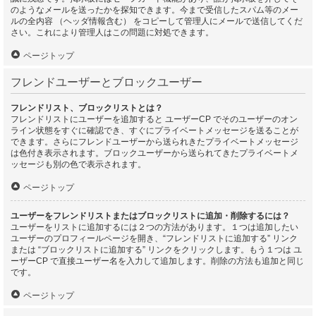
のようなメールを送ったかを探知できます。今まで受信したスパム等のメー
ルの全内容 （ヘッダ情報含む） をコピーして管理人にメールで送信してくだ
さい。これにより管理人はこの問題に対処できます。
ページトップ
フレンドユーザーとブロックユーザー
フレンドリスト、ブロックリストとは？
フレンドリストにユーザーを追加すると ユーザーCP でそのユーザーのオン
ライン状態をすぐに確認でき、すぐにプライベートメッセージを送ることが
できます。さらにフレンドユーザーから送られきたプライベートメッセージ
は色付き表示されます。ブロックユーザーから送られてきたプライベートメ
ッセージも別の色で表示されます。
ページトップ
ユーザーをフレンドリストまたはブロックリストに追加・削除するには？
ユーザーをリストに追加するには２つの方法があります。１つは追加したい
ユーザーのプロフィールページを開き、“フレンドリストに追加する” リンク
または “ブロックリストに追加する” リンクをクリックします。もう１つは ユ
ーザーCP で直接ユーザー名を入力して追加します。削除の方法も追加と同じ
です。
ページトップ