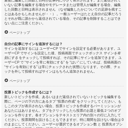
集後に編集した回数と日時が記事内に小さく表示されます。まだ返信されて
いない記事を編集する場合やモデレータまたは管理人が編集する場合、編集
した回数と日時は表示されません （なぜ編集したかについての足跡を残すこ
とはあるかもしれませんが・・） 。一般ユーザーはたとえ自分の記事だろう
とそれが既に誰かから返信されている場合、その記事を削除することはでき
ない点にご注意ください。
ページトップ
自分の記事にサインを追加するには？
サインを追加するには ユーザーCP でサインを設定する必要があります。ユ
ーザーCP でサインを設定した後、投稿画面でチェックボックス
サインを有
効にする
をチェックして投稿すれば、その記事にサインを追加できます。ユ
ーザーCP で “サインを常に有効にする” を “はい” にしていれば、投稿画面の
“サインを有効にする” は常にチェックされた状態になります。その際、チェ
ックを外して投稿すればサインはもちろん追加されません。
ページトップ
投票トピックを作成するには？
新しいトピックを作成、あるいはまだ返信されていないトピックを編集する
際に、ページの下の方にあるタブ “投票の作成” をクリックしてください。も
しこのタブが表示されない場合、投票トピックを作成するパーミッションが
あなたにはありません。タブをクリックしたら投票のお題と最低２つのオプ
ションを作ります。各オプションをテキストエリア内の別々の行に入力して
ください。投票期間を設けることもできますが、特に期間を設けない場合は 0
のままにしてください。ユーザーが選択できるオプション数 と 投票先オプシ