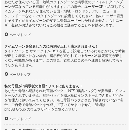
あなたが住んでいる国・地域のタイムゾーンと掲示板のデフォルトタイムゾ
ーンが異なっている可能性があります。この場合、ユーザーCP へ入室してタ
イムゾーンをあなたが住んでいる国・地域 （ロンドン、パリ、ニューヨー
ク、シドニーなど） のタイムゾーンに設定してください。他のユーザー設定
もそうですがタイムゾーンの変更は登録ユーザーしか行えません。もしユー
ザー登録がお済みでないならこの機会に登録することをお勧めします。
ページトップ
タイムゾーンを変更したのに時刻が正しく表示されません！
タイムゾーンと サマータイム/DST を正しく設定しているにもかかわらず時刻
が正しく表示されない場合、掲示板が置かれているサーバの設定時間が正し
くない可能性があります。この場合、管理人にこの事を連絡し解決してもら
うしかありません。
ページトップ
私の母語が “掲示板の言語” リストにありません！
あなたの母語へ翻訳された言語パック （以下 “母語パック”) が掲示板にインス
トールされていません。母語パックを掲示板にインストールできるかどうか
を管理人に訊いてみてください。もし母語パックがまだ作成されていない場
合、ご自分で母語パックを作成して頂いてかまいません。詳細は
phpBB Group
のウェブサイトをご覧ください。
ページトップ