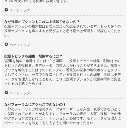
ョンの変更の許可 も同時に設定できます。
ページトップ
なぜ投票オプションをこれ以上追加できないの？
投票オプションの最大数は管理人によって設定されています。もっと多くの
投票オプションを追加する必要があると思う場合は管理人に相談してくださ
い。
ページトップ
投票トピックを編集・削除するには？
“記事を編集・削除するには？” と同様に、投票トピックの編集・削除はその
トピックの投稿者、モデレータ、管理人しか行うことができません。投票ト
ピックを編集するにはそのトピックの一番最初の記事の編集ボタンをクリッ
クしてください。一票でも投票されている投票トピックの編集・削除はモデ
レータか管理人しか行えません。これは投票オプションが投票期間中に変更
されるのを防ぐためです。
ページトップ
なぜフォーラムにアクセスできないの？
一部のフォーラムは特定のグループやユーザーしか入室・表示できないよう
に制限されていることがあります。フォーラムの表示、入室、投稿、その他
のアクションの実行にはパーミッションが必要です。モデレータか管理人に
パーミッションを与えてもらうようお問い合わせください。