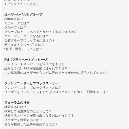
トピックアイコンとは？
ユーザーレベルとグループ
Admin とは？
モデレータとは？
グループとは？
グループはどこにあってどうやって参加できるの？
グループリーダーになるには？
なぜグループによって色が違うの？
デフォルトグループ” とは？
“管理・運営チーム” とは？
PM（プライベートメッセージ）
プライベートメッセージを送信できません！
読みたくない PM が定期的に送られてきます！
この掲示板のユーザーからスパム等のメールが自分に送信されています！
フレンドユーザーとブロックユーザー
フレンドリスト、ブロックリストとは？
ユーザーをフレンドリストまたはブロックリストに追加・削除するには？
フォーラムの検索
検索するには？
検索しても無効なのはどうして？
検索するとページが真っ白になるのはどうして？
ユーザーを検索するには？
自分が投稿した記事を確認するには？