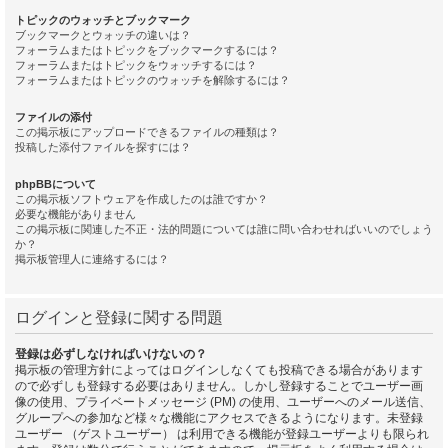
トピックのウォッチとブックマーク
ブックマークとウォッチの違いは？
フォーラムまたはトピックをブックマークするには？
フォーラムまたはトピックをウォッチするには？
フォーラムまたはトピックのウォッチを解除するには？
ファイルの添付
この掲示板にアップロードできるファイルの種類は？
投稿した添付ファイルを探すには？
phpBBについて
この掲示板ソフトウェアを作成したのは誰ですか？
必要な機能がありません
この掲示板に関連した不正・法的問題については誰に問い合わせればいいのでしょう
か？
掲示板管理人に連絡するには？
ログインと登録に関する問題
登録は必ずしなければいけないの？
掲示板の管理方針によってはログインしなくても投稿できる場合があります
ので必ずしも登録する必要はありません。しかし登録することでユーザー画
像の使用、プライベートメッセージ (PM) の使用、ユーザーへのメール送信、
グループへの参加など様々な機能にアクセスできるようになります。未登録
ユーザー （ゲストユーザー） は利用できる機能が登録ユーザーよりも限られ