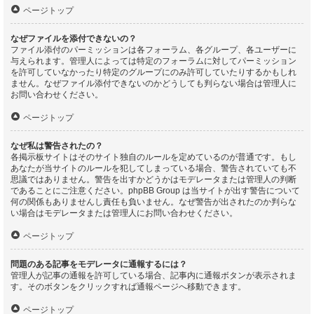
ページトップ
なぜファイルを添付できないの？
ファイル添付のパーミッションは各フォーラム、各グループ、各ユーザーに
与えられます。管理人によっては特定のフォーラムに対してパーミッション
を許可していなかったり特定のグループにのみ許可していたりするかもしれ
ません。なぜファイル添付できないのかどうしても判らない場合は管理人に
お問い合わせください。
ページトップ
なぜ私は警告されたの？
各掲示板サイトはそのサイト独自のルールを定めているのが普通です。もし
あなたが当サイトのルールを犯してしまっている場合、警告されていても不
思議ではありません。警告を出すかどうかはモデレータまたは管理人の判断
であることにご注意ください。phpBB Group は当サイトが出す警告について
何の関係もありませんし責任も負いません。なぜ警告が出されたのか判らな
い場合はモデレータまたは管理人にお問い合わせください。
ページトップ
問題のある記事をモデレータに通報するには？
管理人が記事の通報を許可している場合、記事内に通報ボタンが表示されま
す。そのボタンをクリックすれば通報ページへ移動できます。
ページトップ