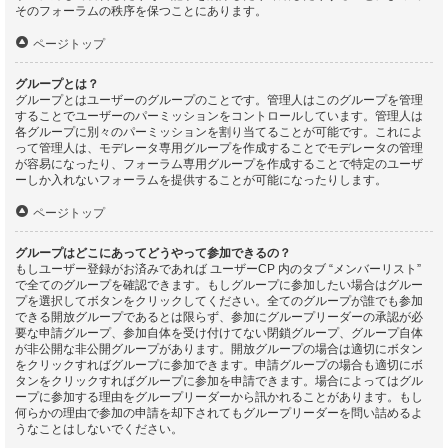
そのフォーラムの秩序を保つことにあります。
ページトップ
グループとは？
グループとはユーザーのグループのことです。管理人はこのグループを管理
することでユーザーのパーミッションをコントロールしています。管理人は
各グループに別々のパーミッションを割り当てることが可能です。これによ
って管理人は、モデレータ専用グループを作成することでモデレータの管理
が容易になったり、フォーラム専用グループを作成することで特定のユーザ
ーしか入れないフォーラムを提供することが可能になったりします。
ページトップ
グループはどこにあってどうやって参加できるの？
もしユーザー登録がお済みであれば ユーザーCP 内のタブ “メンバーリスト”
で全てのグループを確認できます。もしグループに参加したい場合はグルー
プを選択してボタンをクリックしてください。全てのグループが誰でも参加
できる開放グループであるとは限らず、参加にグループリーダーの承認が必
要な申請グループ、参加自体を受け付けてない閉鎖グループ、グループ自体
が非公開な非公開グループがあります。開放グループの場合は適切にボタン
をクリックすればグループに参加できます。申請グループの場合も適切にボ
タンをクリックすればグループに参加を申請できます。場合によってはグル
ープに参加する理由をグループリーダーから訊かれることがあります。もし
何らかの理由で参加の申請を却下されてもグループリーダーを問い詰めるよ
うなことはしないでください。