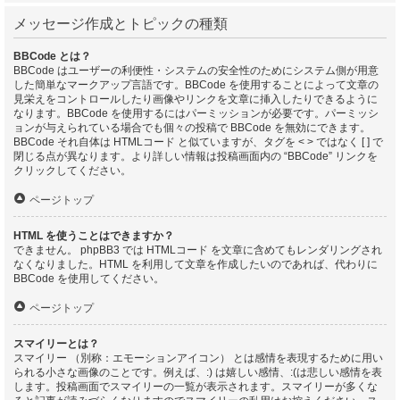
メッセージ作成とトピックの種類
BBCode とは？
BBCode はユーザーの利便性・システムの安全性のためにシステム側が用意
した簡単なマークアップ言語です。BBCode を使用することによって文章の
見栄えをコントロールしたり画像やリンクを文章に挿入したりできるように
なります。BBCode を使用するにはパーミッションが必要です。パーミッシ
ョンが与えられている場合でも個々の投稿で BBCode を無効にできます。
BBCode それ自体は HTMLコード と似ていますが、タグを < > ではなく [ ] で
閉じる点が異なります。より詳しい情報は投稿画面内の “BBCode” リンクを
クリックしてください。
ページトップ
HTML を使うことはできますか？
できません。 phpBB3 では HTMLコード を文章に含めてもレンダリングされ
なくなりました。HTML を利用して文章を作成したいのであれば、代わりに
BBCode を使用してください。
ページトップ
スマイリーとは？
スマイリー （別称：エモーションアイコン） とは感情を表現するために用い
られる小さな画像のことです。例えば、:) は嬉しい感情、:(は悲しい感情を表
します。投稿画面でスマイリーの一覧が表示されます。スマイリーが多くな