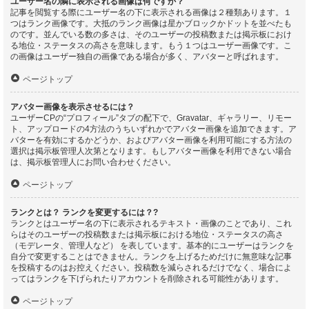
ユーザー名の隣に表示される画像は何ですか？
記事を閲覧する際にユーザー名の下に表示される画像は２種類あります。１
つはランク画像です。大抵のランク画像は星かブロックかドットを並べたも
のです。並んでいる数の多さは、そのユーザーの投稿数または掲示板におけ
る地位・ステータスの高さを意味します。もう１つはユーザー画像です。こ
の画像はユーザー独自の画像である場合が多く、アバターと呼ばれます。
ページトップ
アバター画像を表示させるには？
ユーザーCPの“プロフィール”タブの配下で、Gravatar、ギャラリー、リモー
ト、アップロードの4方法のうちいずれかでアバター画像を追加できます。ア
バターを有効にするかどうか、およびアバター画像を利用可能にする方法の
選択は掲示板管理人次第となります。もしアバター画像を利用できない場合
は、掲示板管理人にお問い合わせください。
ページトップ
ランクとは？ ランクを変更するには？?
ランクとはユーザー名の下に表示されるテキスト・画像のことであり、これ
らはそのユーザーの投稿数または掲示板における地位・ステータスの高さ
（モデレータ、管理人など） を表しています。基本的にユーザーはランクを
自分で変更することはできません。ランクを上げるためだけに無意味な記事
を投稿するのはお控えください。投稿数を減らされるだけでなく、場合によ
ってはランクを下げられたりアカウントを削除される可能性があります。
ページトップ