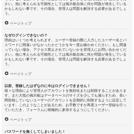
さい。他に考えられる可能性としては掲示板自体に何か問題が発生している
かもしれない事です。その場合、管理人は問題を解決する必要があるでしょ
う。
ページトップ
なぜログインできないの？
理由はいくつか考えられます。ユーザー登録の際に入力したユーザー名とパ
スワードに間違いがなかったかどうかを今一度お確かめください。もし間違
っていない場合、アクセス禁止されていないかを管理人にお問い合わせくだ
さい。他に考えられる可能性としては掲示板自体に何か問題が発生している
かもしれない事です。その場合、管理人は問題を解決する必要があるでしょ
う。
ページトップ
以前、登録したはずなのに今はログインできません！
様々な理由により管理人がアカウントを無効化または削除することがありま
す。また大抵の掲示板はデータベースのサイズを少しでも減らすため、長い
間投稿していないユーザーのアカウントを定期的に削除するように設定して
います。このようなことがあるため、お手数ですが再度ユーザー登録を行っ
ていただき、フォーラムに積極的に参加するようにしてください。
ページトップ
パスワードを無くしてしまいました！