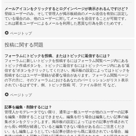
メールアイコンをクリックするとログインページが表示されるんですけど？
登録ユーザーのみ、そして管理人が掲示板経由のメール送信を有効に設定し
ている場合のみ、他のユーザーに対してメールを送信することが可能です。
これは匿名ユーザーによるメールを利用した悪質な行為を防ぐためです。
ページトップ
投稿に関する問題
フォーラムにトピックを投稿、またはトピックに返信するには？
フォーラムに新しいトピックを投稿するにはフォーラム閲覧ページ内にある
トピック作成ボタンを、トピックに返信するにはトピックページ内にある“返
信する”ボタンをクリックしてください。掲示板の設定によってはトピックを
投稿するにはユーザー登録が必要な場合があります。フォーラム閲覧ページ
の下の方に、そのフォーラムにおけるあなたのパーミッションがリスト表示
されているはずです。例、トピック投稿: 可、ファイル添付: 可 など。
ページトップ
記事を編集・削除するには？
管理人かモデレータでない限り、通常は一般ユーザーが他のユーザーの記事
を編集・削除することはできません。編集を行う場合は編集したい記事の編
集ボタンをクリックします。掲示板の設定によってはその記事が作成されて
から長い時間が経過していると編集できない場合がある点にご注意くださ
い。もし編集しようとしている記事が誰かから既に返信されている場合、編