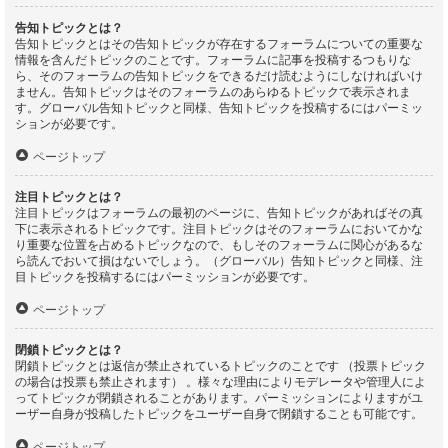
告知トピックとは？
告知トピックとはその告知トピックが存在するフォーラムについての重要な
情報を含んだトピックのことです。フォーラムに記事を投稿するつもりな
ら、そのフォーラムの告知トピックをできるだけ読むようにしなければいけ
ません。告知トピックはそのフォーラムのあらゆるトピックで表示されま
す。グローバル告知トピックと同様、告知トピックを投稿するにはパーミッ
ションが必要です。
ページトップ
注目トピックとは？
注目トピックはフォーラムの最初のページに、告知トピックがあればその真
下に表示されるトピックです。注目トピックはそのフォーラムにおいてかな
り重要な位置を占めるトピックなので、もしそのフォーラムに関心があるな
ら読んでおいて損はないでしょう。（グローバル）告知トピックと同様、注
目トピックを投稿するにはパーミッションが必要です。
ページトップ
閉鎖トピックとは？
閉鎖トピックとは返信が禁止されているトピックのことです （投票トピック
の場合は投票も禁止されます） 。様々な理由によりモデレータや管理人によ
ってトピックが閉鎖されることがあります。パーミッションによりますがユ
ーザー自身が投稿したトピックをユーザー自身で閉鎖することも可能です。
ページトップ