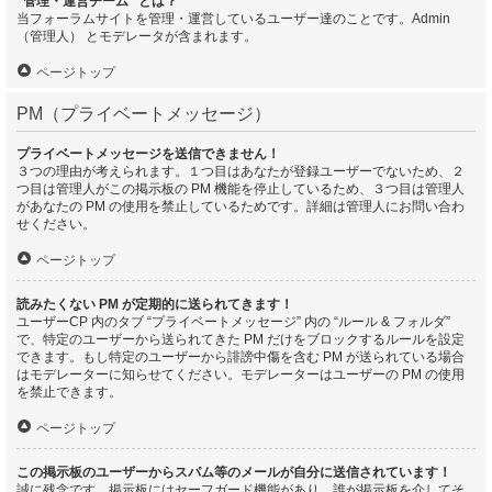
“管理・運営チーム” とは？
当フォーラムサイトを管理・運営しているユーザー達のことです。Admin
（管理人） とモデレータが含まれます。
ページトップ
PM（プライベートメッセージ）
プライベートメッセージを送信できません！
３つの理由が考えられます。１つ目はあなたが登録ユーザーでないため、２
つ目は管理人がこの掲示板の PM 機能を停止しているため、３つ目は管理人
があなたの PM の使用を禁止しているためです。詳細は管理人にお問い合わ
せください。
ページトップ
読みたくない PM が定期的に送られてきます！
ユーザーCP 内のタブ “プライベートメッセージ” 内の “ルール & フォルダ”
で、特定のユーザーから送られてきた PM だけをブロックするルールを設定
できます。もし特定のユーザーから誹謗中傷を含む PM が送られている場合
はモデレーターに知らせてください。モデレーターはユーザーの PM の使用
を禁止できます。
ページトップ
この掲示板のユーザーからスパム等のメールが自分に送信されています！
誠に残念です。掲示板にはセーフガード機能があり、誰が掲示板を介してそ