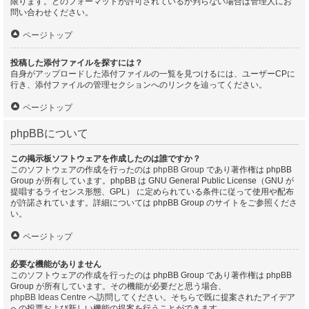
限ります。どのフォーマットが許可されているか判らない場合は管理人にお
問い合わせください。
ページトップ
投稿した添付ファイルを探すには？
自身がアップロードした添付ファイルの一覧を見つけるには、ユーザーCPに
行き、添付ファイルの管理セクションへのリンクを辿ってください。
ページトップ
phpBBについて
この掲示板ソフトウェアを作成したのは誰ですか？
このソフトウェアの作成を行ったのは
phpBB Group
であり著作権は phpBB
Group が所有しています。phpBB は GNU General Public License（GNU が
提唱するライセンス形態、GPL） に定められている条件に従って使用や配布
が許諾されています。詳細については phpBB Group のサイトをご参照くださ
い。
ページトップ
必要な機能がありません
このソフトウェアの作成を行ったのは phpBB Group であり著作権は phpBB
Group が所有しています。その機能が必要だと思う場合、
phpBB Ideas Centre
へ訪問してください。そちらで既に提案されたアイデア
への投票および新しい機能の提案を行うことができます。