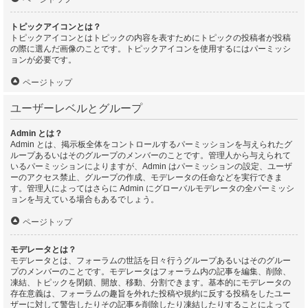
トピックアイコンとは？
トピックアイコンとはトピックの内容を表すためにトピックの投稿者が投稿
の際に選んだ画像のことです。トピックアイコンを使用するにはパーミッシ
ョンが必要です。
ページトップ
ユーザーレベルとグループ
Admin とは？
Admin とは、掲示板全体をコントロールするパーミッションを与えられたグ
ループあるいはそのグループのメンバーのことです。管理人から与えられて
いるパーミッションによりますが、Admin はパーミッションの設定、ユーザ
ーのアクセス禁止、グループの作成、モデレータの任命などを実行できま
す。管理人によってはさらに Admin にグローバルモデレータの全パーミッシ
ョンを与えている場合もあるでしょう。
ページトップ
モデレータとは？
モデレータとは、フォーラムの世話を日々行うグループあるいはそのグルー
プのメンバーのことです。モデレータはフォーラム内の記事を編集、削除、
凍結、トピックを閉鎖、開放、移動、分割できます。基本的にモデレータの
存在意義は、フォーラムの趣旨を外れた投稿や規約に反する投稿をしたユー
ザーに対して警告したりその記事を削除したり凍結したりすることによって