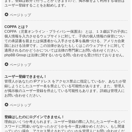
ます。登録は数分で行うことができますので、掲示板をよく利用する場合は
ユーザー登録することをお勧めします。
ページトップ
COPPA とは？
COPPA （児童オンライン・プライバシー保護法） とは、１３歳以下の子供に
個人情報を入力させるウェブサイトに対して、子供の個人情報の保管につい
ての承諾書を親または保護者から入手させる事を義務づける、アメリカ合衆
国における法律です。この法律があなたもしくはこのウェブサイトに対して
適用されるのかどうかについては法律の専門家にお問い合わせください。
phpBB Group は法律に関するいかなる問い合わせも受け付けておりません。
ページトップ
ユーザー登録できません！
管理人があなたの IPアドレス をアクセス禁止に指定しているか、あなたが登
録しようとしたユーザー名を禁止している可能性があります。また、管理人
が掲示板のユーザー登録を停止している可能性もあります。詳細は管理人に
お問い合わせください。
ページトップ
登録はしたのにログインできません！
理由はいくつか考えられます。ユーザー登録の際に入力したユーザー名とパ
スワードに間違いがなかったかどうかを今一度お確かめください。もし間違
っていない場合、アクセス禁止されていないかを管理人にお問い合わせくだ