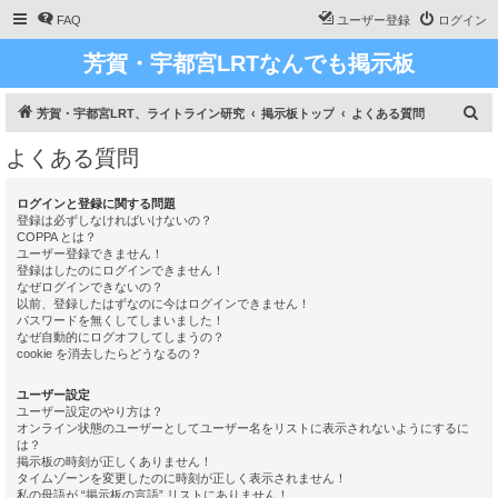
FAQ
ユーザー登録
ログイン
芳賀・宇都宮LRTなんでも掲示板
検
芳賀・宇都宮LRT、ライトライン研究
掲示板トップ
よくある質問
索
よくある質問
ログインと登録に関する問題
登録は必ずしなければいけないの？
COPPA とは？
ユーザー登録できません！
登録はしたのにログインできません！
なぜログインできないの？
以前、登録したはずなのに今はログインできません！
パスワードを無くしてしまいました！
なぜ自動的にログオフしてしまうの？
cookie を消去したらどうなるの？
ユーザー設定
ユーザー設定のやり方は？
オンライン状態のユーザーとしてユーザー名をリストに表示されないようにするに
は？
掲示板の時刻が正しくありません！
タイムゾーンを変更したのに時刻が正しく表示されません！
私の母語が “掲示板の言語” リストにありません！