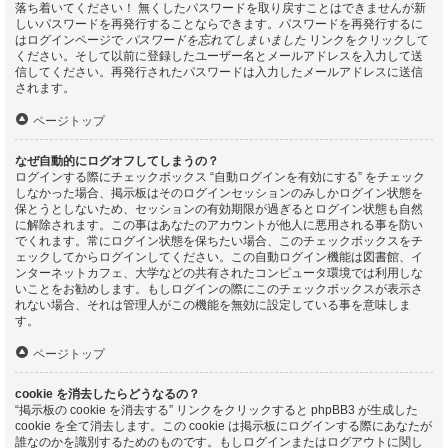
落ち着いてください！ 無くしたパスワードを取り戻すことはできませんが新
しいパスワードを再発行することならできます。パスワードを再発行するに
はログインページで
パスワードを忘れてしまいました
リンクをクリックして
ください。そして以前に登録したユーザー名とメールアドレスを入力して送
信してください。再発行されたパスワードは入力したメールアドレスに送信
されます。
ページトップ
なぜ自動的にログオフしてしまうの？
ログインする際にチェックボックス “自動ログインを有効にする” をチェック
しなかった場合、掲示板はそのログインセッションのみしかログイン状態を
保とうとしないため、セッションの有効期限が過ぎるとログイン状態も自然
に解除されます。この事はあなたのアカウントが他人に悪用される事を防い
でくれます。常にログイン状態を保ちたい場合、このチェックボックスをチ
ェックしてからログインしてください。この自動ログイン機能は図書館、イ
ンターネットカフェ、大学などの共有されたコンピュータ環境では利用しな
いことをお勧めします。もしログインの際にこのチェックボックスが表示さ
れない場合、それは管理人がこの機能を無効に設定している事を意味しま
す。
ページトップ
cookie を消去したらどうなるの？
“掲示板の cookie を消去する” リンクをクリックすると phpBB3 が生成した
cookie を全て消去します。この cookie は掲示板にログインする際にあなたが
誰なのかを識別するためのものです。もしログインまたはログアウトに関し