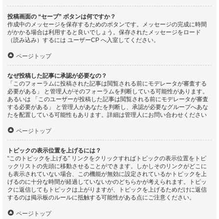
投稿画面の “セーブ” ボタンは何ですか？
作成中のメッセージを保存するためのボタンです。メッセージの完成に時間
がかかる場合は利用すると良いでしょう。保存されたメッセージをロード
（読み込み）するには ユーザーCP へ入室してください。
ページトップ
なぜ投稿した記事に承認が必要なの？
「このフォーラムに投稿された記事は閲覧される前にモデレータが審査する
必要がある」 と管理人がそのフォーラムを判断している可能性があります。
あるいは 「このユーザーが投稿した記事は閲覧される前にモデレータが審査
する必要がある」 と管理人があなたを判断し、承認が必要なグループへあな
たを配置している可能性もあります。詳細は管理人にお問い合わせください
ページトップ
トピックの表示位置を上げるには？
“このトピックを上げる” リンクをクリックすればトピックの表示位置をトピ
ックリストの先頭に移動させることができます。しかしそのリンクがどこに
も表示されていない場合、この機能が無効に設定されているかトピックを上
げるのに十分な時間が経過していないかのどちらかが考えられます。トピッ
クに返信してもトピックは上がりますが、トピックを上げるためだけに返信
するのは掲示板のルールに抵触する可能性がある点にご注意ください。
ページトップ