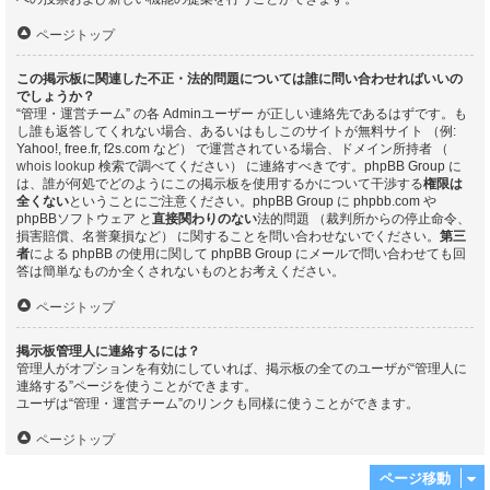
ページトップ
この掲示板に関連した不正・法的問題については誰に問い合わせればいいの
でしょうか？
“管理・運営チーム” の各 Adminユーザー が正しい連絡先であるはずです。も
し誰も返答してくれない場合、あるいはもしこのサイトが無料サイト （例:
Yahoo!, free.fr, f2s.com など） で運営されている場合、ドメイン所持者 （
whois lookup
検索で調べてください） に連絡すべきです。phpBB Group に
は、誰が何処でどのようにこの掲示板を使用するかについて干渉する
権限は
全くない
ということにご注意ください。phpBB Group に phpbb.com や
phpBBソフトウェア と
直接関わりのない
法的問題 （裁判所からの停止命令、
損害賠償、名誉棄損など） に関することを問い合わせないでください。
第三
者
による phpBB の使用に関して phpBB Group にメールで問い合わせても回
答は簡単なものか全くされないものとお考えください。
ページトップ
掲示板管理人に連絡するには？
管理人がオプションを有効にしていれば、掲示板の全てのユーザが“管理人に
連絡する”ページを使うことができます。
ユーザは“管理・運営チーム”のリンクも同様に使うことができます。
ページトップ
ページ移動