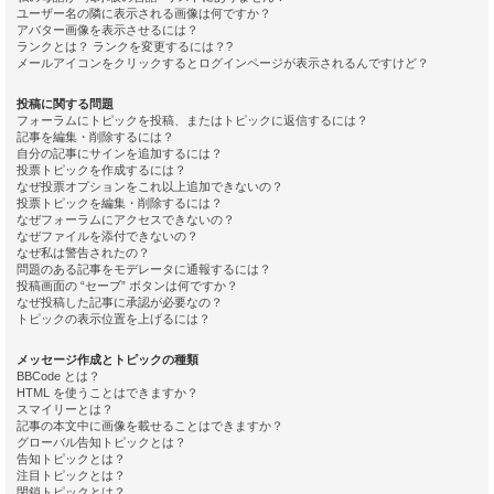
ユーザー名の隣に表示される画像は何ですか？
アバター画像を表示させるには？
ランクとは？ ランクを変更するには？?
メールアイコンをクリックするとログインページが表示されるんですけど？
投稿に関する問題
フォーラムにトピックを投稿、またはトピックに返信するには？
記事を編集・削除するには？
自分の記事にサインを追加するには？
投票トピックを作成するには？
なぜ投票オプションをこれ以上追加できないの？
投票トピックを編集・削除するには？
なぜフォーラムにアクセスできないの？
なぜファイルを添付できないの？
なぜ私は警告されたの？
問題のある記事をモデレータに通報するには？
投稿画面の “セーブ” ボタンは何ですか？
なぜ投稿した記事に承認が必要なの？
トピックの表示位置を上げるには？
メッセージ作成とトピックの種類
BBCode とは？
HTML を使うことはできますか？
スマイリーとは？
記事の本文中に画像を載せることはできますか？
グローバル告知トピックとは？
告知トピックとは？
注目トピックとは？
閉鎖トピックとは？