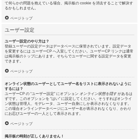
て何らかの問題を抱えている場合、掲示板の cookie を消去することで解決す
るかもしれません。
ページトップ
ユーザー設定
ユーザー設定のやり方は？
登録ユーザーの設定データはデータベースに保管されています。設定データ
を変更するには ユーザーCP へ入室してください。ユーザーCP リンクは通常
は掲示板のトップにあります。そちらでユーザーに関する設定データを変更
できます。
ページトップ
オンライン状態のユーザーとしてユーザー名をリストに表示されないように
するには？
ユーザーCP の “ユーザー設定” にオプション
オンライン状態を隠す
があるは
ずです。このオプションを “はい” に設定してください。そうすればオンライ
ン状態は管理人、モデレータ、ユーザー自身にしか表示されなくなります。
この場合オンラインデータページにユーザー名が表示されなくなり、かわり
にお忍びユーザーの一人として表示されます。
ページトップ
掲示板の時刻が正しくありません！