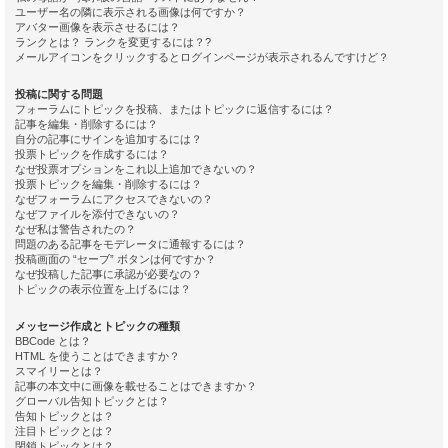
ユーザー名の隣に表示される画像は何ですか？
アバター画像を表示させるには？
ランクとは？ ランクを変更するには？?
メールアイコンをクリックするとログインページが表示されるんですけど？
投稿に関する問題
フォーラムにトピックを投稿、またはトピックに返信するには？
記事を編集・削除するには？
自分の記事にサインを追加するには？
投票トピックを作成するには？
なぜ投票オプションをこれ以上追加できないの？
投票トピックを編集・削除するには？
なぜフォーラムにアクセスできないの？
なぜファイルを添付できないの？
なぜ私は警告されたの？
問題のある記事をモデレータに通報するには？
投稿画面の “セーブ” ボタンは何ですか？
なぜ投稿した記事に承認が必要なの？
トピックの表示位置を上げるには？
メッセージ作成とトピックの種類
BBCode とは？
HTML を使うことはできますか？
スマイリーとは？
記事の本文中に画像を載せることはできますか？
グローバル告知トピックとは？
告知トピックとは？
注目トピックとは？
閉鎖トピックとは？