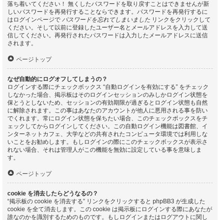
落ち着いてください！ 無くしたパスワードを取り戻すことはできませんが新
しいパスワードを再発行することならできます。パスワードを再発行するに
はログインページで
パスワードを忘れてしまいました
リンクをクリックして
ください。そして以前に登録したユーザー名とメールアドレスを入力して送
信してください。再発行されたパスワードは入力したメールアドレスに送信
されます。
ページトップ
なぜ自動的にログオフしてしまうの？
ログインする際にチェックボックス “自動ログインを有効にする” をチェック
しなかった場合、掲示板はそのログインセッションのみしかログイン状態を
保とうとしないため、セッションの有効期限が過ぎるとログイン状態も自然
に解除されます。この事はあなたのアカウントが他人に悪用される事を防い
でくれます。常にログイン状態を保ちたい場合、このチェックボックスをチ
ェックしてからログインしてください。この自動ログイン機能は図書館、イ
ンターネットカフェ、大学などの共有されたコンピュータ環境では利用しな
いことをお勧めします。もしログインの際にこのチェックボックスが表示さ
れない場合、それは管理人がこの機能を無効に設定している事を意味しま
す。
ページトップ
cookie を消去したらどうなるの？
“掲示板の cookie を消去する” リンクをクリックすると phpBB3 が生成した
cookie を全て消去します。この cookie は掲示板にログインする際にあなたが
誰なのかを識別するためのものです。もしログインまたはログアウトに関し