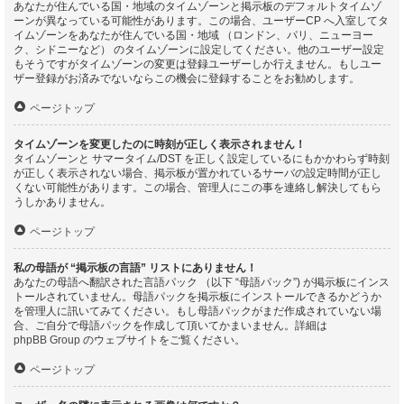
あなたが住んでいる国・地域のタイムゾーンと掲示板のデフォルトタイムゾ
ーンが異なっている可能性があります。この場合、ユーザーCP へ入室してタ
イムゾーンをあなたが住んでいる国・地域 （ロンドン、パリ、ニューヨー
ク、シドニーなど） のタイムゾーンに設定してください。他のユーザー設定
もそうですがタイムゾーンの変更は登録ユーザーしか行えません。もしユー
ザー登録がお済みでないならこの機会に登録することをお勧めします。
ページトップ
タイムゾーンを変更したのに時刻が正しく表示されません！
タイムゾーンと サマータイム/DST を正しく設定しているにもかかわらず時刻
が正しく表示されない場合、掲示板が置かれているサーバの設定時間が正し
くない可能性があります。この場合、管理人にこの事を連絡し解決してもら
うしかありません。
ページトップ
私の母語が “掲示板の言語” リストにありません！
あなたの母語へ翻訳された言語パック （以下 “母語パック”) が掲示板にインス
トールされていません。母語パックを掲示板にインストールできるかどうか
を管理人に訊いてみてください。もし母語パックがまだ作成されていない場
合、ご自分で母語パックを作成して頂いてかまいません。詳細は
phpBB Group
のウェブサイトをご覧ください。
ページトップ