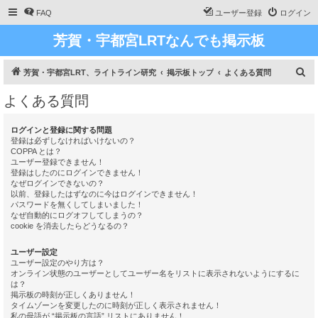
FAQ
ユーザー登録
ログイン
芳賀・宇都宮LRTなんでも掲示板
検
芳賀・宇都宮LRT、ライトライン研究
掲示板トップ
よくある質問
索
よくある質問
ログインと登録に関する問題
登録は必ずしなければいけないの？
COPPA とは？
ユーザー登録できません！
登録はしたのにログインできません！
なぜログインできないの？
以前、登録したはずなのに今はログインできません！
パスワードを無くしてしまいました！
なぜ自動的にログオフしてしまうの？
cookie を消去したらどうなるの？
ユーザー設定
ユーザー設定のやり方は？
オンライン状態のユーザーとしてユーザー名をリストに表示されないようにするに
は？
掲示板の時刻が正しくありません！
タイムゾーンを変更したのに時刻が正しく表示されません！
私の母語が “掲示板の言語” リストにありません！