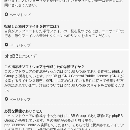
限ります。どのフォーマットが許可されているか判らない場合は管理人にお
問い合わせください。
ページトップ
投稿した添付ファイルを探すには？
自身がアップロードした添付ファイルの一覧を見つけるには、ユーザーCPに
行き、添付ファイルの管理セクションへのリンクを辿ってください。
ページトップ
phpBBについて
この掲示板ソフトウェアを作成したのは誰ですか？
このソフトウェアの作成を行ったのは
phpBB Group
であり著作権は phpBB
Group が所有しています。phpBB は GNU General Public License（GNU が
提唱するライセンス形態、GPL） に定められている条件に従って使用や配布
が許諾されています。詳細については phpBB Group のサイトをご参照くださ
い。
ページトップ
必要な機能がありません
このソフトウェアの作成を行ったのは phpBB Group であり著作権は phpBB
Group が所有しています。その機能が必要だと思う場合、
phpBB Ideas Centre
へ訪問してください。そちらで既に提案されたアイデア
への投票および新しい機能の提案を行うことができます。