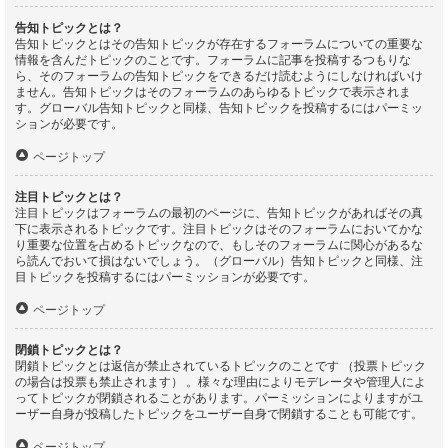
告知トピックとは？
告知トピックとはその告知トピックが存在するフォーラムについての重要な
情報を含んだトピックのことです。フォーラムに記事を投稿するつもりな
ら、そのフォーラムの告知トピックをできるだけ読むようにしなければいけ
ません。告知トピックはそのフォーラムのあらゆるトピックで表示されま
す。グローバル告知トピックと同様、告知トピックを投稿するにはパーミッ
ションが必要です。
ページトップ
注目トピックとは？
注目トピックはフォーラムの最初のページに、告知トピックがあればその真
下に表示されるトピックです。注目トピックはそのフォーラムにおいてかな
り重要な位置を占めるトピックなので、もしそのフォーラムに関心があるな
ら読んでおいて損はないでしょう。（グローバル）告知トピックと同様、注
目トピックを投稿するにはパーミッションが必要です。
ページトップ
閉鎖トピックとは？
閉鎖トピックとは返信が禁止されているトピックのことです （投票トピック
の場合は投票も禁止されます） 。様々な理由によりモデレータや管理人によ
ってトピックが閉鎖されることがあります。パーミッションによりますがユ
ーザー自身が投稿したトピックをユーザー自身で閉鎖することも可能です。
ページトップ