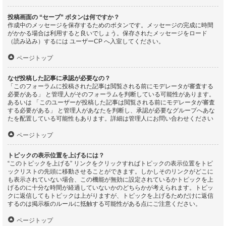
投稿画面の “セーブ” ボタンは何ですか？
作成中のメッセージを保存するためのボタンです。メッセージの完成に時間
がかかる場合は利用すると良いでしょう。保存されたメッセージをロード
（読み込み）するには ユーザーCP へ入室してください。
ページトップ
なぜ投稿した記事に承認が必要なの？
「このフォーラムに投稿された記事は閲覧される前にモデレータが審査する
必要がある」 と管理人がそのフォーラムを判断している可能性があります。
あるいは 「このユーザーが投稿した記事は閲覧される前にモデレータが審査
する必要がある」 と管理人があなたを判断し、承認が必要なグループへあな
たを配置している可能性もあります。詳細は管理人にお問い合わせください
ページトップ
トピックの表示位置を上げるには？
“このトピックを上げる” リンクをクリックすればトピックの表示位置をトピ
ックリストの先頭に移動させることができます。しかしそのリンクがどこに
も表示されていない場合、この機能が無効に設定されているかトピックを上
げるのに十分な時間が経過していないかのどちらかが考えられます。トピッ
クに返信してもトピックは上がりますが、トピックを上げるためだけに返信
するのは掲示板のルールに抵触する可能性がある点にご注意ください。
ページトップ