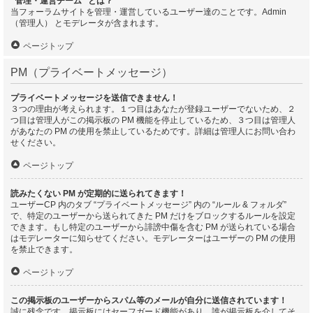
“管理・運営チーム” とは？
当フォーラムサイトを管理・運営しているユーザー達のことです。Admin
（管理人） とモデレータが含まれます。
ページトップ
PM（プライベートメッセージ）
プライベートメッセージを送信できません！
３つの理由が考えられます。１つ目はあなたが登録ユーザーでないため、２
つ目は管理人がこの掲示板の PM 機能を停止しているため、３つ目は管理人
があなたの PM の使用を禁止しているためです。詳細は管理人にお問い合わ
せください。
ページトップ
読みたくない PM が定期的に送られてきます！
ユーザーCP 内のタブ “プライベートメッセージ” 内の “ルール & フォルダ”
で、特定のユーザーから送られてきた PM だけをブロックするルールを設定
できます。もし特定のユーザーから誹謗中傷を含む PM が送られている場合
はモデレーターに知らせてください。モデレーターはユーザーの PM の使用
を禁止できます。
ページトップ
この掲示板のユーザーからスパム等のメールが自分に送信されています！
誠に残念です。掲示板にはセーフガード機能があり、誰が掲示板を介してそ