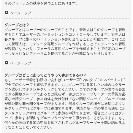
そのフォーラムの秩序を保つことにあります。
ページトップ
グループとは？
グループとはユーザーのグループのことです。管理人はこのグループを管理
することでユーザーのパーミッションをコントロールしています。管理人は
各グループに別々のパーミッションを割り当てることが可能です。これによ
って管理人は、モデレータ専用グループを作成することでモデレータの管理
が容易になったり、フォーラム専用グループを作成することで特定のユーザ
ーしか入れないフォーラムを提供することが可能になったりします。
ページトップ
グループはどこにあってどうやって参加できるの？
もしユーザー登録がお済みであれば ユーザーCP 内のタブ “メンバーリスト”
で全てのグループを確認できます。もしグループに参加したい場合はグルー
プを選択してボタンをクリックしてください。全てのグループが誰でも参加
できる開放グループであるとは限らず、参加にグループリーダーの承認が必
要な申請グループ、参加自体を受け付けてない閉鎖グループ、グループ自体
が非公開な非公開グループがあります。開放グループの場合は適切にボタン
をクリックすればグループに参加できます。申請グループの場合も適切にボ
タンをクリックすればグループに参加を申請できます。場合によってはグル
ープに参加する理由をグループリーダーから訊かれることがあります。もし
何らかの理由で参加の申請を却下されてもグループリーダーを問い詰めるよ
うなことはしないでください。