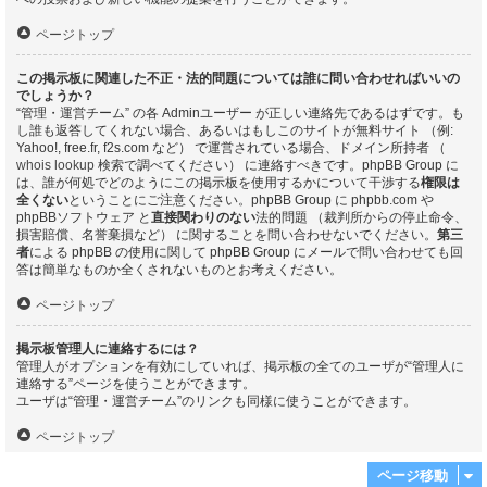
ページトップ
この掲示板に関連した不正・法的問題については誰に問い合わせればいいの
でしょうか？
“管理・運営チーム” の各 Adminユーザー が正しい連絡先であるはずです。も
し誰も返答してくれない場合、あるいはもしこのサイトが無料サイト （例:
Yahoo!, free.fr, f2s.com など） で運営されている場合、ドメイン所持者 （
whois lookup
検索で調べてください） に連絡すべきです。phpBB Group に
は、誰が何処でどのようにこの掲示板を使用するかについて干渉する
権限は
全くない
ということにご注意ください。phpBB Group に phpbb.com や
phpBBソフトウェア と
直接関わりのない
法的問題 （裁判所からの停止命令、
損害賠償、名誉棄損など） に関することを問い合わせないでください。
第三
者
による phpBB の使用に関して phpBB Group にメールで問い合わせても回
答は簡単なものか全くされないものとお考えください。
ページトップ
掲示板管理人に連絡するには？
管理人がオプションを有効にしていれば、掲示板の全てのユーザが“管理人に
連絡する”ページを使うことができます。
ユーザは“管理・運営チーム”のリンクも同様に使うことができます。
ページトップ
ページ移動