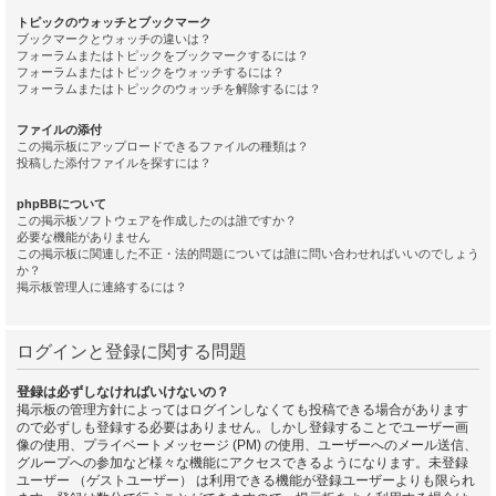
トピックのウォッチとブックマーク
ブックマークとウォッチの違いは？
フォーラムまたはトピックをブックマークするには？
フォーラムまたはトピックをウォッチするには？
フォーラムまたはトピックのウォッチを解除するには？
ファイルの添付
この掲示板にアップロードできるファイルの種類は？
投稿した添付ファイルを探すには？
phpBBについて
この掲示板ソフトウェアを作成したのは誰ですか？
必要な機能がありません
この掲示板に関連した不正・法的問題については誰に問い合わせればいいのでしょう
か？
掲示板管理人に連絡するには？
ログインと登録に関する問題
登録は必ずしなければいけないの？
掲示板の管理方針によってはログインしなくても投稿できる場合があります
ので必ずしも登録する必要はありません。しかし登録することでユーザー画
像の使用、プライベートメッセージ (PM) の使用、ユーザーへのメール送信、
グループへの参加など様々な機能にアクセスできるようになります。未登録
ユーザー （ゲストユーザー） は利用できる機能が登録ユーザーよりも限られ