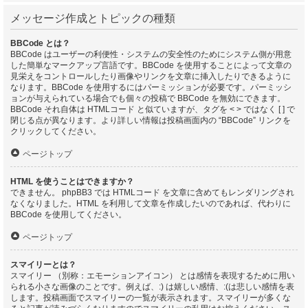
メッセージ作成とトピックの種類
BBCode とは？
BBCode はユーザーの利便性・システムの安全性のためにシステム側が用意
した簡単なマークアップ言語です。BBCode を使用することによって文章の
見栄えをコントロールしたり画像やリンクを文章に挿入したりできるように
なります。BBCode を使用するにはパーミッションが必要です。パーミッシ
ョンが与えられている場合でも個々の投稿で BBCode を無効にできます。
BBCode それ自体は HTMLコード と似ていますが、タグを < > ではなく [ ] で
閉じる点が異なります。より詳しい情報は投稿画面内の “BBCode” リンクを
クリックしてください。
ページトップ
HTML を使うことはできますか？
できません。 phpBB3 では HTMLコード を文章に含めてもレンダリングされ
なくなりました。HTML を利用して文章を作成したいのであれば、代わりに
BBCode を使用してください。
ページトップ
スマイリーとは？
スマイリー （別称：エモーションアイコン） とは感情を表現するために用い
られる小さな画像のことです。例えば、:) は嬉しい感情、:(は悲しい感情を表
します。投稿画面でスマイリーの一覧が表示されます。スマイリーが多くな