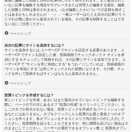
集後に編集した回数と日時が記事内に小さく表示されます。まだ返信されて
いない記事を編集する場合やモデレータまたは管理人が編集する場合、編集
した回数と日時は表示されません （なぜ編集したかについての足跡を残すこ
とはあるかもしれませんが・・） 。一般ユーザーはたとえ自分の記事だろう
とそれが既に誰かから返信されている場合、その記事を削除することはでき
ない点にご注意ください。
ページトップ
自分の記事にサインを追加するには？
サインを追加するには ユーザーCP でサインを設定する必要があります。ユ
ーザーCP でサインを設定した後、投稿画面でチェックボックス
サインを有
効にする
をチェックして投稿すれば、その記事にサインを追加できます。ユ
ーザーCP で “サインを常に有効にする” を “はい” にしていれば、投稿画面の
“サインを有効にする” は常にチェックされた状態になります。その際、チェ
ックを外して投稿すればサインはもちろん追加されません。
ページトップ
投票トピックを作成するには？
新しいトピックを作成、あるいはまだ返信されていないトピックを編集する
際に、ページの下の方にあるタブ “投票の作成” をクリックしてください。も
しこのタブが表示されない場合、投票トピックを作成するパーミッションが
あなたにはありません。タブをクリックしたら投票のお題と最低２つのオプ
ションを作ります。各オプションをテキストエリア内の別々の行に入力して
ください。投票期間を設けることもできますが、特に期間を設けない場合は 0
のままにしてください。ユーザーが選択できるオプション数 と 投票先オプシ