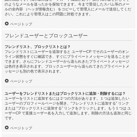
のようなメールを送ったかを探知できます。今まで受信したスパム等のメー
ルの全内容 （ヘッダ情報含む） をコピーして管理人にメールで送信してくだ
さい。これにより管理人はこの問題に対処できます。
ページトップ
フレンドユーザーとブロックユーザー
フレンドリスト、ブロックリストとは？
フレンドリストにユーザーを追加すると ユーザーCP でそのユーザーのオン
ライン状態をすぐに確認でき、すぐにプライベートメッセージを送ることが
できます。さらにフレンドユーザーから送られきたプライベートメッセージ
は色付き表示されます。ブロックユーザーから送られてきたプライベートメ
ッセージも別の色で表示されます。
ページトップ
ユーザーをフレンドリストまたはブロックリストに追加・削除するには？
ユーザーをリストに追加するには２つの方法があります。１つは追加したい
ユーザーのプロフィールページを開き、“フレンドリストに追加する” リンク
または “ブロックリストに追加する” リンクをクリックします。もう１つは ユ
ーザーCP で直接ユーザー名を入力して追加します。削除の方法も追加と同じ
です。
ページトップ