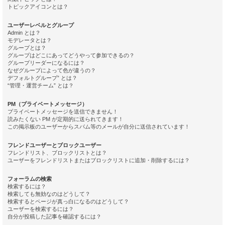
トピックアイコンとは？
ユーザーレベルとグループ
Admin とは？
モデレータとは？
グループとは？
グループはどこにあってどうやって参加できるの？
グループリーダーになるには？
なぜグループによって色が違うの？
デフォルトグループ” とは？
“管理・運営チーム” とは？
PM（プライベートメッセージ）
プライベートメッセージを送信できません！
読みたくない PM が定期的に送られてきます！
この掲示板のユーザーからスパム等のメールが自分に送信されています！
フレンドユーザーとブロックユーザー
フレンドリスト、ブロックリストとは？
ユーザーをフレンドリストまたはブロックリストに追加・削除するには？
フォーラムの検索
検索するには？
検索しても無効なのはどうして？
検索するとページが真っ白になるのはどうして？
ユーザーを検索するには？
自分が投稿した記事を確認するには？