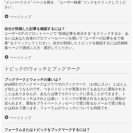
“メンバーリスト” ページを開き、 “ユーザー検索” リンクをクリックしてくだ
さい。
ページトップ
自分が投稿した記事を確認するには？
ユーザーCP のフロントページで “投稿記事を表示する” をクリックするか、あ
るいはあなた自身のプロフィールページを開いて “ユーザーの記事を全て検
索” をクリックしてください。自分が投稿したトピックを確認するには詳細検
索ページで適切に入力・選択してください。
ページトップ
トピックのウォッチとブックマーク
ブックマークとウォッチの違いは？
phpBB3 のブックマークはブラウザのブックマーク （お気に入り） とほとん
ど似たようなものです。つまりトピックが更新されてもあなたに通知される
ことはありませんが、あなたは後でそのトピックに戻ることができます。ト
ピックのウォッチはそれとは違い、トピックが更新されるとあなたに通知が
送られます。通知をプライベートメッセージで受け取るかメールで受け取る
かは好みで選べます。フォーラムのウォッチについても同様です。
ページトップ
フォーラムまたはトピックをブックマークするには？