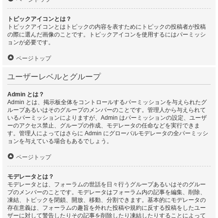
トピックアイコンとは？
トピックアイコンとはトピックの内容を表すためにトピックの投稿者が投稿
の際に選んだ画像のことです。トピックアイコンを使用するにはパーミッシ
ョンが必要です。
ページトップ
ユーザーレベルとグループ
Admin とは？
Admin とは、掲示板全体をコントロールするパーミッションを与えられたグ
ループあるいはそのグループのメンバーのことです。管理人から与えられて
いるパーミッションによりますが、Admin はパーミッションの設定、ユーザ
ーのアクセス禁止、グループの作成、モデレータの任命などを実行できま
す。管理人によってはさらに Admin にグローバルモデレータの全パーミッシ
ョンを与えている場合もあるでしょう。
ページトップ
モデレータとは？
モデレータとは、フォーラムの世話を日々行うグループあるいはそのグルー
プのメンバーのことです。モデレータはフォーラム内の記事を編集、削除、
凍結、トピックを閉鎖、開放、移動、分割できます。基本的にモデレータの
存在意義は、フォーラムの趣旨を外れた投稿や規約に反する投稿をしたユー
ザーに対して警告したりその記事を削除したり凍結したりすることによって