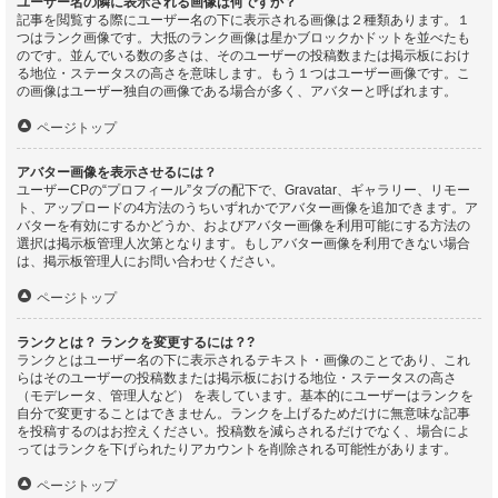
ユーザー名の隣に表示される画像は何ですか？
記事を閲覧する際にユーザー名の下に表示される画像は２種類あります。１
つはランク画像です。大抵のランク画像は星かブロックかドットを並べたも
のです。並んでいる数の多さは、そのユーザーの投稿数または掲示板におけ
る地位・ステータスの高さを意味します。もう１つはユーザー画像です。こ
の画像はユーザー独自の画像である場合が多く、アバターと呼ばれます。
ページトップ
アバター画像を表示させるには？
ユーザーCPの“プロフィール”タブの配下で、Gravatar、ギャラリー、リモー
ト、アップロードの4方法のうちいずれかでアバター画像を追加できます。ア
バターを有効にするかどうか、およびアバター画像を利用可能にする方法の
選択は掲示板管理人次第となります。もしアバター画像を利用できない場合
は、掲示板管理人にお問い合わせください。
ページトップ
ランクとは？ ランクを変更するには？?
ランクとはユーザー名の下に表示されるテキスト・画像のことであり、これ
らはそのユーザーの投稿数または掲示板における地位・ステータスの高さ
（モデレータ、管理人など） を表しています。基本的にユーザーはランクを
自分で変更することはできません。ランクを上げるためだけに無意味な記事
を投稿するのはお控えください。投稿数を減らされるだけでなく、場合によ
ってはランクを下げられたりアカウントを削除される可能性があります。
ページトップ