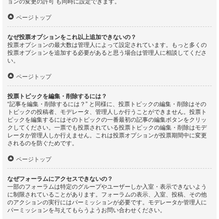
ョンの変更の許可 も同時に設定できます。
ページトップ
なぜ投票オプションをこれ以上追加できないの？
投票オプションの最大数は管理人によって設定されています。もっと多くの
投票オプションを追加する必要があると思う場合は管理人に相談してくださ
い。
ページトップ
投票トピックを編集・削除するには？
“記事を編集・削除するには？” と同様に、投票トピックの編集・削除はその
トピックの投稿者、モデレータ、管理人しか行うことができません。投票ト
ピックを編集するにはそのトピックの一番最初の記事の編集ボタンをクリッ
クしてください。一票でも投票されている投票トピックの編集・削除はモデ
レータか管理人しか行えません。これは投票オプションが投票期間中に変更
されるのを防ぐためです。
ページトップ
なぜフォーラムにアクセスできないの？
一部のフォーラムは特定のグループやユーザーしか入室・表示できないよう
に制限されていることがあります。フォーラムの表示、入室、投稿、その他
のアクションの実行にはパーミッションが必要です。モデレータか管理人に
パーミッションを与えてもらうようお問い合わせください。