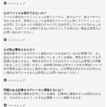
ページトップ
なぜファイルを添付できないの？
ファイル添付のパーミッションは各フォーラム、各グループ、各ユーザーに
与えられます。管理人によっては特定のフォーラムに対してパーミッション
を許可していなかったり特定のグループにのみ許可していたりするかもしれ
ません。なぜファイル添付できないのかどうしても判らない場合は管理人に
お問い合わせください。
ページトップ
なぜ私は警告されたの？
各掲示板サイトはそのサイト独自のルールを定めているのが普通です。もし
あなたが当サイトのルールを犯してしまっている場合、警告されていても不
思議ではありません。警告を出すかどうかはモデレータまたは管理人の判断
であることにご注意ください。phpBB Group は当サイトが出す警告について
何の関係もありませんし責任も負いません。なぜ警告が出されたのか判らな
い場合はモデレータまたは管理人にお問い合わせください。
ページトップ
問題のある記事をモデレータに通報するには？
管理人が記事の通報を許可している場合、記事内に通報ボタンが表示されま
す。そのボタンをクリックすれば通報ページへ移動できます。
ページトップ