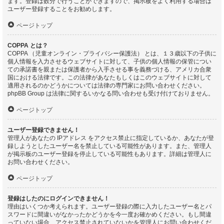
ます。登録は数分で行うことができますので、掲示板をよく利用する場合は
ユーザー登録することをお勧めします。
ページトップ
COPPA とは？
COPPA （児童オンライン・プライバシー保護法） とは、１３歳以下の子供に
個人情報を入力させるウェブサイトに対して、子供の個人情報の保管につい
ての承諾書を親または保護者から入手させる事を義務づける、アメリカ合衆
国における法律です。この法律があなたもしくはこのウェブサイトに対して
適用されるのかどうかについては法律の専門家にお問い合わせください。
phpBB Group は法律に関するいかなる問い合わせも受け付けておりません。
ページトップ
ユーザー登録できません！
管理人があなたの IPアドレス をアクセス禁止に指定しているか、あなたが登
録しようとしたユーザー名を禁止している可能性があります。また、管理人
が掲示板のユーザー登録を停止している可能性もあります。詳細は管理人に
お問い合わせください。
ページトップ
登録はしたのにログインできません！
理由はいくつか考えられます。ユーザー登録の際に入力したユーザー名とパ
スワードに間違いがなかったかどうかを今一度お確かめください。もし間違
っていない場合、アクセス禁止されていないかを管理人にお問い合わせくだ