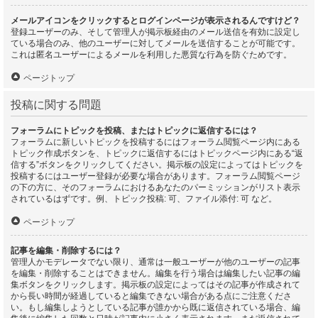
メールアイコンをクリックするとログインページが表示されるんですけど？
登録ユーザーのみ、そして管理人が掲示板経由のメール送信を有効に設定し
ている場合のみ、他のユーザーに対してメールを送信することが可能です。
これは匿名ユーザーによるメールを利用した悪質な行為を防ぐためです。
ページトップ
投稿に関する問題
フォーラムにトピックを投稿、またはトピックに返信するには？
フォーラムに新しいトピックを投稿するにはフォーラム閲覧ページ内にある
トピック作成ボタンを、トピックに返信するにはトピックページ内にある“返
信する”ボタンをクリックしてください。掲示板の設定によってはトピックを
投稿するにはユーザー登録が必要な場合があります。フォーラム閲覧ページ
の下の方に、そのフォーラムにおけるあなたのパーミッションがリスト表示
されているはずです。例、トピック投稿: 可、ファイル添付: 可 など。
ページトップ
記事を編集・削除するには？
管理人かモデレータでない限り、通常は一般ユーザーが他のユーザーの記事
を編集・削除することはできません。編集を行う場合は編集したい記事の編
集ボタンをクリックします。掲示板の設定によってはその記事が作成されて
から長い時間が経過していると編集できない場合がある点にご注意くださ
い。もし編集しようとしている記事が誰かから既に返信されている場合、編