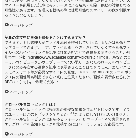
ると記事が読みづらくなりますのでスマイリーの乱用はお控えください。ス
マイリーを乱用した記事はモデレータによる編集・削除・移動の対象となる
可能性があります。管理人も投稿の際に使用可能なスマイリーの数を制限す
るようになるでしょう。
ページトップ
記事の本文中に画像を載せることはできますか？
できます。もし管理人がファイル添付を許可していれば、あなたは画像をア
ップロードできます。一方、ファイル添付を許可されていなくても画像ファ
イルへのハイパーリンクを記事に埋め込むことで画像を表示させることが可
能です （例: [img]http://www.example.com/my-picture.gif[/img]) 。あなたのロ
ーカルコンピュータがウェブサーバでない限り、あなたのローカルコンピュ
ータにのみ存在する画像を記事に表示させることはできません。またアクセ
スにパスワード等が必要なサイト内の画像、Hotmail や Yahoo! のメールボッ
クス内の画像等も利用できない点にご注意ください。画像を表示させるには
BBCode [img] をご利用ください。
ページトップ
グローバル告知トピックとは？
グローバル告知トピックは掲示板の重要な情報を含んだトピックです。全て
のユーザーはこのトピックをできるだけ読むようにしなければいけません。
グローバル告知トピックはあらゆるフォーラムと ユーザーCP で表示されま
す。グローバル告知トピックを投稿するにはパーミッションが必要です。
ページトップ