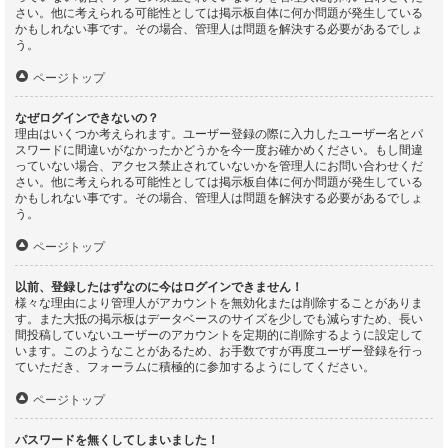
さい。他に考えられる可能性としては掲示板自体に何か問題が発生している
かもしれない事です。その場合、管理人は問題を解決する必要があるでしょ
う。
ページトップ
なぜログインできないの？
理由はいくつか考えられます。ユーザー登録の際に入力したユーザー名とパ
スワードに間違いがなかったかどうかを今一度お確かめください。もし間違
っていない場合、アクセス禁止されていないかを管理人にお問い合わせくだ
さい。他に考えられる可能性としては掲示板自体に何か問題が発生している
かもしれない事です。その場合、管理人は問題を解決する必要があるでしょ
う。
ページトップ
以前、登録したはずなのに今はログインできません！
様々な理由により管理人がアカウントを無効化または削除することがありま
す。また大抵の掲示板はデータベースのサイズを少しでも減らすため、長い
間投稿していないユーザーのアカウントを定期的に削除するように設定して
います。このようなことがあるため、お手数ですが再度ユーザー登録を行っ
ていただき、フォーラムに積極的に参加するようにしてください。
ページトップ
パスワードを無くしてしまいました！