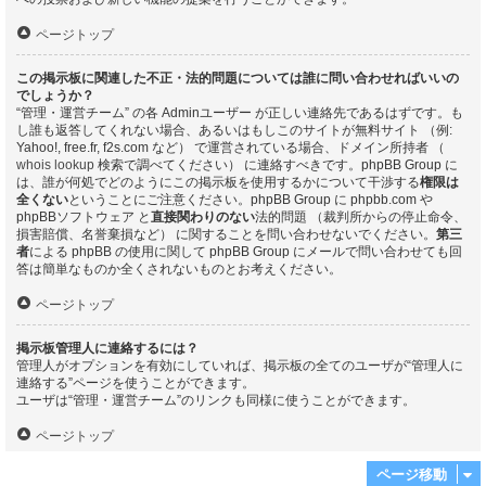
ページトップ
この掲示板に関連した不正・法的問題については誰に問い合わせればいいの
でしょうか？
“管理・運営チーム” の各 Adminユーザー が正しい連絡先であるはずです。も
し誰も返答してくれない場合、あるいはもしこのサイトが無料サイト （例:
Yahoo!, free.fr, f2s.com など） で運営されている場合、ドメイン所持者 （
whois lookup
検索で調べてください） に連絡すべきです。phpBB Group に
は、誰が何処でどのようにこの掲示板を使用するかについて干渉する
権限は
全くない
ということにご注意ください。phpBB Group に phpbb.com や
phpBBソフトウェア と
直接関わりのない
法的問題 （裁判所からの停止命令、
損害賠償、名誉棄損など） に関することを問い合わせないでください。
第三
者
による phpBB の使用に関して phpBB Group にメールで問い合わせても回
答は簡単なものか全くされないものとお考えください。
ページトップ
掲示板管理人に連絡するには？
管理人がオプションを有効にしていれば、掲示板の全てのユーザが“管理人に
連絡する”ページを使うことができます。
ユーザは“管理・運営チーム”のリンクも同様に使うことができます。
ページトップ
ページ移動