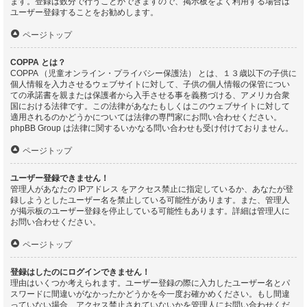
ます。登録は数分で行うことができますので、掲示板をよく利用する場合は
ユーザー登録することをお勧めします。
ページトップ
COPPA とは？
COPPA （児童オンライン・プライバシー保護法） とは、１３歳以下の子供に
個人情報を入力させるウェブサイトに対して、子供の個人情報の保管につい
ての承諾書を親または保護者から入手させる事を義務づける、アメリカ合衆
国における法律です。この法律があなたもしくはこのウェブサイトに対して
適用されるのかどうかについては法律の専門家にお問い合わせください。
phpBB Group は法律に関するいかなる問い合わせも受け付けておりません。
ページトップ
ユーザー登録できません！
管理人があなたの IPアドレス をアクセス禁止に指定しているか、あなたが登
録しようとしたユーザー名を禁止している可能性があります。また、管理人
が掲示板のユーザー登録を停止している可能性もあります。詳細は管理人に
お問い合わせください。
ページトップ
登録はしたのにログインできません！
理由はいくつか考えられます。ユーザー登録の際に入力したユーザー名とパ
スワードに間違いがなかったかどうかを今一度お確かめください。もし間違
っていない場合、アクセス禁止されていないかを管理人にお問い合わせくだ