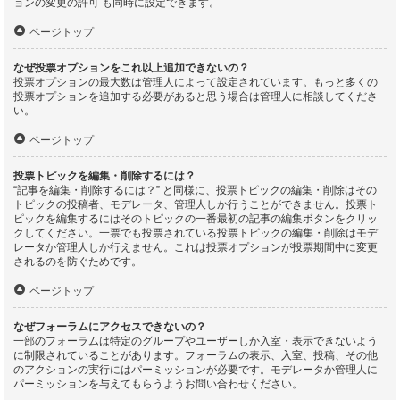
ョンの変更の許可 も同時に設定できます。
ページトップ
なぜ投票オプションをこれ以上追加できないの？
投票オプションの最大数は管理人によって設定されています。もっと多くの
投票オプションを追加する必要があると思う場合は管理人に相談してくださ
い。
ページトップ
投票トピックを編集・削除するには？
“記事を編集・削除するには？” と同様に、投票トピックの編集・削除はその
トピックの投稿者、モデレータ、管理人しか行うことができません。投票ト
ピックを編集するにはそのトピックの一番最初の記事の編集ボタンをクリッ
クしてください。一票でも投票されている投票トピックの編集・削除はモデ
レータか管理人しか行えません。これは投票オプションが投票期間中に変更
されるのを防ぐためです。
ページトップ
なぜフォーラムにアクセスできないの？
一部のフォーラムは特定のグループやユーザーしか入室・表示できないよう
に制限されていることがあります。フォーラムの表示、入室、投稿、その他
のアクションの実行にはパーミッションが必要です。モデレータか管理人に
パーミッションを与えてもらうようお問い合わせください。