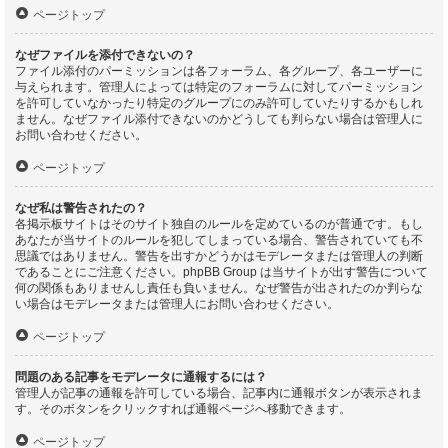
ページトップ
なぜファイルを添付できないの？
ファイル添付のパーミッションは各フォーラム、各グループ、各ユーザーに
与えられます。管理人によっては特定のフォーラムに対してパーミッション
を許可していなかったり特定のグループにのみ許可していたりするかもしれ
ません。なぜファイル添付できないのかどうしても判らない場合は管理人に
お問い合わせください。
ページトップ
なぜ私は警告されたの？
各掲示板サイトはそのサイト独自のルールを定めているのが普通です。もし
あなたが当サイトのルールを犯してしまっている場合、警告されていても不
思議ではありません。警告を出すかどうかはモデレータまたは管理人の判断
であることにご注意ください。phpBB Group は当サイトが出す警告について
何の関係もありませんし責任も負いません。なぜ警告が出されたのか判らな
い場合はモデレータまたは管理人にお問い合わせください。
ページトップ
問題のある記事をモデレータに通報するには？
管理人が記事の通報を許可している場合、記事内に通報ボタンが表示されま
す。そのボタンをクリックすれば通報ページへ移動できます。
ページトップ