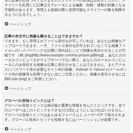
ると記事が読みづらくなりますのでスマイリーの乱用はお控えください。ス
マイリーを乱用した記事はモデレータによる編集・削除・移動の対象となる
可能性があります。管理人も投稿の際に使用可能なスマイリーの数を制限す
るようになるでしょう。
ページトップ
記事の本文中に画像を載せることはできますか？
できます。もし管理人がファイル添付を許可していれば、あなたは画像をア
ップロードできます。一方、ファイル添付を許可されていなくても画像ファ
イルへのハイパーリンクを記事に埋め込むことで画像を表示させることが可
能です （例: [img]http://www.example.com/my-picture.gif[/img]) 。あなたのロ
ーカルコンピュータがウェブサーバでない限り、あなたのローカルコンピュ
ータにのみ存在する画像を記事に表示させることはできません。またアクセ
スにパスワード等が必要なサイト内の画像、Hotmail や Yahoo! のメールボッ
クス内の画像等も利用できない点にご注意ください。画像を表示させるには
BBCode [img] をご利用ください。
ページトップ
グローバル告知トピックとは？
グローバル告知トピックは掲示板の重要な情報を含んだトピックです。全て
のユーザーはこのトピックをできるだけ読むようにしなければいけません。
グローバル告知トピックはあらゆるフォーラムと ユーザーCP で表示されま
す。グローバル告知トピックを投稿するにはパーミッションが必要です。
ページトップ