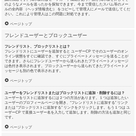
のようなメールを送ったかを探知できます。今まで受信したスパム等のメー
ルの全内容 （ヘッダ情報含む） をコピーして管理人にメールで送信してくだ
さい。これにより管理人はこの問題に対処できます。
ページトップ
フレンドユーザーとブロックユーザー
フレンドリスト、ブロックリストとは？
フレンドリストにユーザーを追加すると ユーザーCP でそのユーザーのオン
ライン状態をすぐに確認でき、すぐにプライベートメッセージを送ることが
できます。さらにフレンドユーザーから送られきたプライベートメッセージ
は色付き表示されます。ブロックユーザーから送られてきたプライベートメ
ッセージも別の色で表示されます。
ページトップ
ユーザーをフレンドリストまたはブロックリストに追加・削除するには？
ユーザーをリストに追加するには２つの方法があります。１つは追加したい
ユーザーのプロフィールページを開き、“フレンドリストに追加する” リンク
または “ブロックリストに追加する” リンクをクリックします。もう１つは ユ
ーザーCP で直接ユーザー名を入力して追加します。削除の方法も追加と同じ
です。
ページトップ