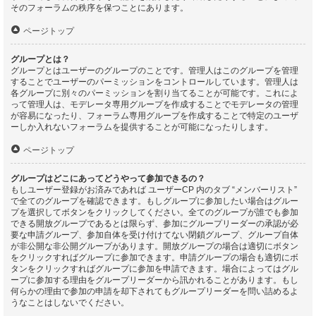
そのフォーラムの秩序を保つことにあります。
ページトップ
グループとは？
グループとはユーザーのグループのことです。管理人はこのグループを管理
することでユーザーのパーミッションをコントロールしています。管理人は
各グループに別々のパーミッションを割り当てることが可能です。これによ
って管理人は、モデレータ専用グループを作成することでモデレータの管理
が容易になったり、フォーラム専用グループを作成することで特定のユーザ
ーしか入れないフォーラムを提供することが可能になったりします。
ページトップ
グループはどこにあってどうやって参加できるの？
もしユーザー登録がお済みであれば ユーザーCP 内のタブ “メンバーリスト”
で全てのグループを確認できます。もしグループに参加したい場合はグルー
プを選択してボタンをクリックしてください。全てのグループが誰でも参加
できる開放グループであるとは限らず、参加にグループリーダーの承認が必
要な申請グループ、参加自体を受け付けてない閉鎖グループ、グループ自体
が非公開な非公開グループがあります。開放グループの場合は適切にボタン
をクリックすればグループに参加できます。申請グループの場合も適切にボ
タンをクリックすればグループに参加を申請できます。場合によってはグル
ープに参加する理由をグループリーダーから訊かれることがあります。もし
何らかの理由で参加の申請を却下されてもグループリーダーを問い詰めるよ
うなことはしないでください。