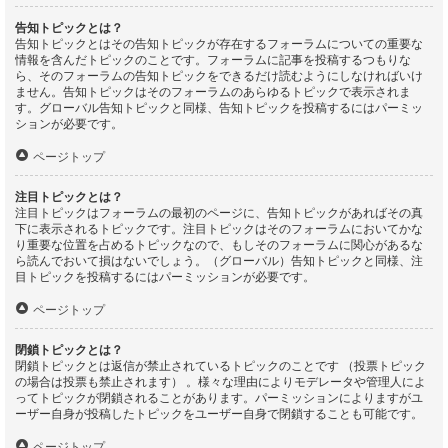
告知トピックとは？
告知トピックとはその告知トピックが存在するフォーラムについての重要な
情報を含んだトピックのことです。フォーラムに記事を投稿するつもりな
ら、そのフォーラムの告知トピックをできるだけ読むようにしなければいけ
ません。告知トピックはそのフォーラムのあらゆるトピックで表示されま
す。グローバル告知トピックと同様、告知トピックを投稿するにはパーミッ
ションが必要です。
ページトップ
注目トピックとは？
注目トピックはフォーラムの最初のページに、告知トピックがあればその真
下に表示されるトピックです。注目トピックはそのフォーラムにおいてかな
り重要な位置を占めるトピックなので、もしそのフォーラムに関心があるな
ら読んでおいて損はないでしょう。（グローバル）告知トピックと同様、注
目トピックを投稿するにはパーミッションが必要です。
ページトップ
閉鎖トピックとは？
閉鎖トピックとは返信が禁止されているトピックのことです （投票トピック
の場合は投票も禁止されます） 。様々な理由によりモデレータや管理人によ
ってトピックが閉鎖されることがあります。パーミッションによりますがユ
ーザー自身が投稿したトピックをユーザー自身で閉鎖することも可能です。
ページトップ