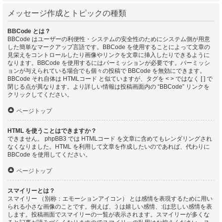
メッセージ作成とトピックの種類
BBCode とは？
BBCode はユーザーの利便性・システムの安全性のためにシステム側が用意
した簡単なマークアップ言語です。BBCode を使用することによって文章の
見栄えをコントロールしたり画像やリンクを文章に挿入したりできるように
なります。BBCode を使用するにはパーミッションが必要です。パーミッシ
ョンが与えられている場合でも個々の投稿で BBCode を無効にできます。
BBCode それ自体は HTMLコード と似ていますが、タグを < > ではなく [ ] で
閉じる点が異なります。より詳しい情報は投稿画面内の “BBCode” リンクを
クリックしてください。
ページトップ
HTML を使うことはできますか？
できません。 phpBB3 では HTMLコード を文章に含めてもレンダリングされ
なくなりました。HTML を利用して文章を作成したいのであれば、代わりに
BBCode を使用してください。
ページトップ
スマイリーとは？
スマイリー （別称：エモーションアイコン） とは感情を表現するために用い
られる小さな画像のことです。例えば、:) は嬉しい感情、:(は悲しい感情を表
します。投稿画面でスマイリーの一覧が表示されます。スマイリーが多くな