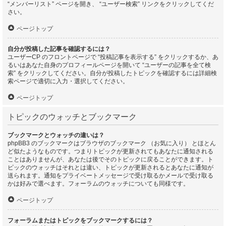
“メンバーリスト” ページを開き、 “ユーザー検索” リンクをクリックしてくだ
さい。
ページトップ
自分が投稿した記事を確認するには？
ユーザーCP のフロントページで “投稿記事を表示する” をクリックするか、あ
るいはあなた自身のプロフィールページを開いて “ユーザーの記事を全て検
索” をクリックしてください。自分が投稿したトピックを確認するには詳細検
索ページで適切に入力・選択してください。
ページトップ
トピックのウォッチとブックマーク
ブックマークとウォッチの違いは？
phpBB3 のブックマークはブラウザのブックマーク （お気に入り） とほとん
ど似たようなものです。つまりトピックが更新されてもあなたに通知される
ことはありませんが、あなたは後でそのトピックに戻ることができます。ト
ピックのウォッチはそれとは違い、トピックが更新されるとあなたに通知が
送られます。通知をプライベートメッセージで受け取るかメールで受け取る
かは好みで選べます。フォーラムのウォッチについても同様です。
ページトップ
フォーラムまたはトピックをブックマークするには？