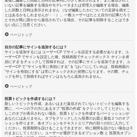
集後に編集した回数と日時が記事内に小さく表示されます。まだ返信されて
いない記事を編集する場合やモデレータまたは管理人が編集する場合、編集
した回数と日時は表示されません （なぜ編集したかについての足跡を残すこ
とはあるかもしれませんが・・） 。一般ユーザーはたとえ自分の記事だろう
とそれが既に誰かから返信されている場合、その記事を削除することはでき
ない点にご注意ください。
ページトップ
自分の記事にサインを追加するには？
サインを追加するには ユーザーCP でサインを設定する必要があります。ユ
ーザーCP でサインを設定した後、投稿画面でチェックボックス
サインを有
効にする
をチェックして投稿すれば、その記事にサインを追加できます。ユ
ーザーCP で “サインを常に有効にする” を “はい” にしていれば、投稿画面の
“サインを有効にする” は常にチェックされた状態になります。その際、チェ
ックを外して投稿すればサインはもちろん追加されません。
ページトップ
投票トピックを作成するには？
新しいトピックを作成、あるいはまだ返信されていないトピックを編集する
際に、ページの下の方にあるタブ “投票の作成” をクリックしてください。も
しこのタブが表示されない場合、投票トピックを作成するパーミッションが
あなたにはありません。タブをクリックしたら投票のお題と最低２つのオプ
ションを作ります。各オプションをテキストエリア内の別々の行に入力して
ください。投票期間を設けることもできますが、特に期間を設けない場合は 0
のままにしてください。ユーザーが選択できるオプション数 と 投票先オプシ