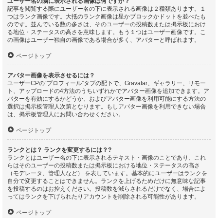
ユーザー名の隣に表示される画像は何ですか？
記事を閲覧する際にユーザー名の下に表示される画像は２種類あります。１
つはランク画像です。大抵のランク画像は星かブロックかドットを並べたも
のです。並んでいる数の多さは、そのユーザーの投稿数または掲示板におけ
る地位・ステータスの高さを意味します。もう１つはユーザー画像です。こ
の画像はユーザー独自の画像である場合が多く、アバターと呼ばれます。
ページトップ
アバター画像を表示させるには？
ユーザーCPの“プロフィール”タブの配下で、Gravatar、ギャラリー、リモー
ト、アップロードの4方法のうちいずれかでアバター画像を追加できます。ア
バターを有効にするかどうか、およびアバター画像を利用可能にする方法の
選択は掲示板管理人次第となります。もしアバター画像を利用できない場合
は、掲示板管理人にお問い合わせください。
ページトップ
ランクとは？ ランクを変更するには？?
ランクとはユーザー名の下に表示されるテキスト・画像のことであり、これ
らはそのユーザーの投稿数または掲示板における地位・ステータスの高さ
（モデレータ、管理人など） を表しています。基本的にユーザーはランクを
自分で変更することはできません。ランクを上げるためだけに無意味な記事
を投稿するのはお控えください。投稿数を減らされるだけでなく、場合によ
ってはランクを下げられたりアカウントを削除される可能性があります。
ページトップ