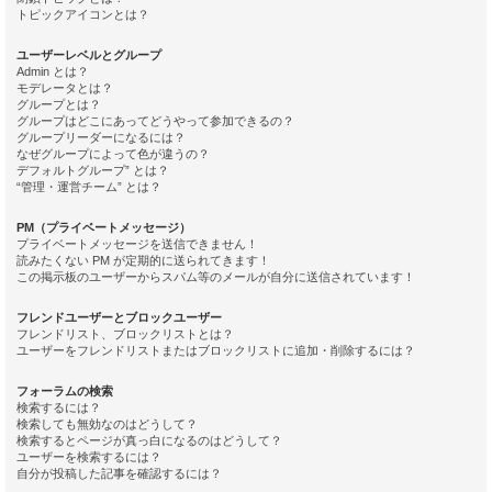
トピックアイコンとは？
ユーザーレベルとグループ
Admin とは？
モデレータとは？
グループとは？
グループはどこにあってどうやって参加できるの？
グループリーダーになるには？
なぜグループによって色が違うの？
デフォルトグループ” とは？
“管理・運営チーム” とは？
PM（プライベートメッセージ）
プライベートメッセージを送信できません！
読みたくない PM が定期的に送られてきます！
この掲示板のユーザーからスパム等のメールが自分に送信されています！
フレンドユーザーとブロックユーザー
フレンドリスト、ブロックリストとは？
ユーザーをフレンドリストまたはブロックリストに追加・削除するには？
フォーラムの検索
検索するには？
検索しても無効なのはどうして？
検索するとページが真っ白になるのはどうして？
ユーザーを検索するには？
自分が投稿した記事を確認するには？