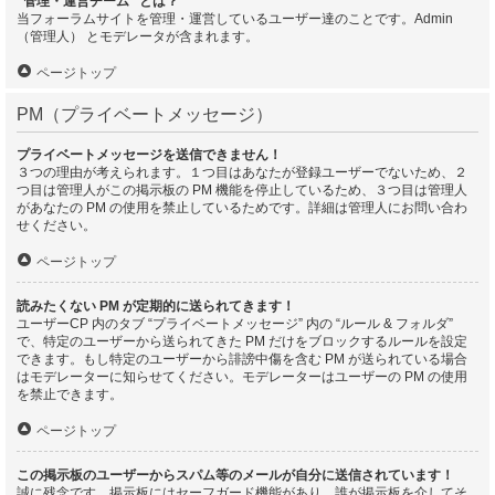
“管理・運営チーム” とは？
当フォーラムサイトを管理・運営しているユーザー達のことです。Admin
（管理人） とモデレータが含まれます。
ページトップ
PM（プライベートメッセージ）
プライベートメッセージを送信できません！
３つの理由が考えられます。１つ目はあなたが登録ユーザーでないため、２
つ目は管理人がこの掲示板の PM 機能を停止しているため、３つ目は管理人
があなたの PM の使用を禁止しているためです。詳細は管理人にお問い合わ
せください。
ページトップ
読みたくない PM が定期的に送られてきます！
ユーザーCP 内のタブ “プライベートメッセージ” 内の “ルール & フォルダ”
で、特定のユーザーから送られてきた PM だけをブロックするルールを設定
できます。もし特定のユーザーから誹謗中傷を含む PM が送られている場合
はモデレーターに知らせてください。モデレーターはユーザーの PM の使用
を禁止できます。
ページトップ
この掲示板のユーザーからスパム等のメールが自分に送信されています！
誠に残念です。掲示板にはセーフガード機能があり、誰が掲示板を介してそ