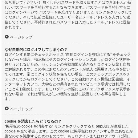
落ち着いてください！ 無くしたパスワードを取り戻すことはできませんが新
しいパスワードを再発行することならできます。パスワードを再発行するに
はログインページで
パスワードを忘れてしまいました
リンクをクリックして
ください。そして以前に登録したユーザー名とメールアドレスを入力して送
信してください。再発行されたパスワードは入力したメールアドレスに送信
されます。
ページトップ
なぜ自動的にログオフしてしまうの？
ログインする際にチェックボックス “自動ログインを有効にする” をチェック
しなかった場合、掲示板はそのログインセッションのみしかログイン状態を
保とうとしないため、セッションの有効期限が過ぎるとログイン状態も自然
に解除されます。この事はあなたのアカウントが他人に悪用される事を防い
でくれます。常にログイン状態を保ちたい場合、このチェックボックスをチ
ェックしてからログインしてください。この自動ログイン機能は図書館、イ
ンターネットカフェ、大学などの共有されたコンピュータ環境では利用しな
いことをお勧めします。もしログインの際にこのチェックボックスが表示さ
れない場合、それは管理人がこの機能を無効に設定している事を意味しま
す。
ページトップ
cookie を消去したらどうなるの？
“掲示板の cookie を消去する” リンクをクリックすると phpBB3 が生成した
cookie を全て消去します。この cookie は掲示板にログインする際にあなたが
誰なのかを識別するためのものです。もしログインまたはログアウトに関し