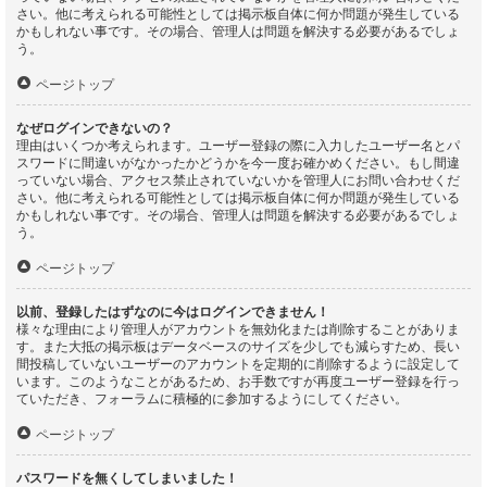
さい。他に考えられる可能性としては掲示板自体に何か問題が発生している
かもしれない事です。その場合、管理人は問題を解決する必要があるでしょ
う。
ページトップ
なぜログインできないの？
理由はいくつか考えられます。ユーザー登録の際に入力したユーザー名とパ
スワードに間違いがなかったかどうかを今一度お確かめください。もし間違
っていない場合、アクセス禁止されていないかを管理人にお問い合わせくだ
さい。他に考えられる可能性としては掲示板自体に何か問題が発生している
かもしれない事です。その場合、管理人は問題を解決する必要があるでしょ
う。
ページトップ
以前、登録したはずなのに今はログインできません！
様々な理由により管理人がアカウントを無効化または削除することがありま
す。また大抵の掲示板はデータベースのサイズを少しでも減らすため、長い
間投稿していないユーザーのアカウントを定期的に削除するように設定して
います。このようなことがあるため、お手数ですが再度ユーザー登録を行っ
ていただき、フォーラムに積極的に参加するようにしてください。
ページトップ
パスワードを無くしてしまいました！