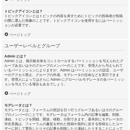
トピックアイコンとは？
トピックアイコンとはトピックの内容を表すためにトピックの投稿者が投稿
の際に選んだ画像のことです。トピックアイコンを使用するにはパーミッシ
ョンが必要です。
ページトップ
ユーザーレベルとグループ
Admin とは？
Admin とは、掲示板全体をコントロールするパーミッションを与えられたグ
ループあるいはそのグループのメンバーのことです。管理人から与えられて
いるパーミッションによりますが、Admin はパーミッションの設定、ユーザ
ーのアクセス禁止、グループの作成、モデレータの任命などを実行できま
す。管理人によってはさらに Admin にグローバルモデレータの全パーミッシ
ョンを与えている場合もあるでしょう。
ページトップ
モデレータとは？
モデレータとは、フォーラムの世話を日々行うグループあるいはそのグルー
プのメンバーのことです。モデレータはフォーラム内の記事を編集、削除、
凍結、トピックを閉鎖、開放、移動、分割できます。基本的にモデレータの
存在意義は、フォーラムの趣旨を外れた投稿や規約に反する投稿をしたユー
ザーに対して警告したりその記事を削除したり凍結したりすることによって