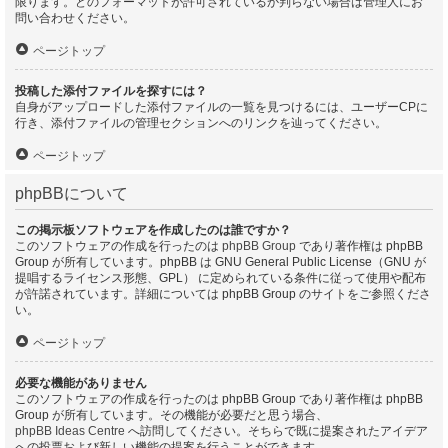
限ります。どのフォーマットが許可されているか判らない場合は管理人にお
問い合わせください。
ページトップ
投稿した添付ファイルを探すには？
自身がアップロードした添付ファイルの一覧を見つけるには、ユーザーCPに
行き、添付ファイルの管理セクションへのリンクを辿ってください。
ページトップ
phpBBについて
この掲示板ソフトウェアを作成したのは誰ですか？
このソフトウェアの作成を行ったのは
phpBB Group
であり著作権は phpBB
Group が所有しています。phpBB は GNU General Public License（GNU が
提唱するライセンス形態、GPL） に定められている条件に従って使用や配布
が許諾されています。詳細については phpBB Group のサイトをご参照くださ
い。
ページトップ
必要な機能がありません
このソフトウェアの作成を行ったのは phpBB Group であり著作権は phpBB
Group が所有しています。その機能が必要だと思う場合、
phpBB Ideas Centre
へ訪問してください。そちらで既に提案されたアイデア
への投票および新しい機能の提案を行うことができます。