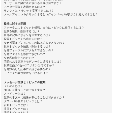
ユーザー名の隣に表示される画像は何ですか？
アバター画像を表示させるには？
ランクとは？ ランクを変更するには？?
メールアイコンをクリックするとログインページが表示されるんですけど？
投稿に関する問題
フォーラムにトピックを投稿、またはトピックに返信するには？
記事を編集・削除するには？
自分の記事にサインを追加するには？
投票トピックを作成するには？
なぜ投票オプションをこれ以上追加できないの？
投票トピックを編集・削除するには？
なぜフォーラムにアクセスできないの？
なぜファイルを添付できないの？
なぜ私は警告されたの？
問題のある記事をモデレータに通報するには？
投稿画面の “セーブ” ボタンは何ですか？
なぜ投稿した記事に承認が必要なの？
トピックの表示位置を上げるには？
メッセージ作成とトピックの種類
BBCode とは？
HTML を使うことはできますか？
スマイリーとは？
記事の本文中に画像を載せることはできますか？
グローバル告知トピックとは？
告知トピックとは？
注目トピックとは？
閉鎖トピックとは？