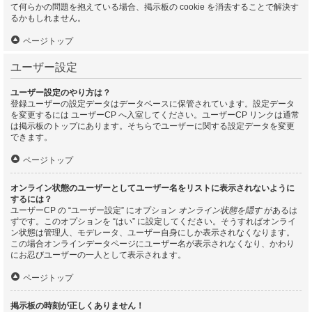
て何らかの問題を抱えている場合、掲示板の cookie を消去することで解決す
るかもしれません。
ページトップ
ユーザー設定
ユーザー設定のやり方は？
登録ユーザーの設定データはデータベースに保管されています。設定データ
を変更するには ユーザーCP へ入室してください。ユーザーCP リンクは通常
は掲示板のトップにあります。そちらでユーザーに関する設定データを変更
できます。
ページトップ
オンライン状態のユーザーとしてユーザー名をリストに表示されないように
するには？
ユーザーCP の “ユーザー設定” にオプション
オンライン状態を隠す
があるは
ずです。このオプションを “はい” に設定してください。そうすればオンライ
ン状態は管理人、モデレータ、ユーザー自身にしか表示されなくなります。
この場合オンラインデータページにユーザー名が表示されなくなり、かわり
にお忍びユーザーの一人として表示されます。
ページトップ
掲示板の時刻が正しくありません！