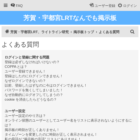
FAQ
ユーザー登録
ログイン
芳賀・宇都宮LRTなんでも掲示板
検
芳賀・宇都宮LRT、ライトライン研究
掲示板トップ
よくある質問
索
よくある質問
ログインと登録に関する問題
登録は必ずしなければいけないの？
COPPA とは？
ユーザー登録できません！
登録はしたのにログインできません！
なぜログインできないの？
以前、登録したはずなのに今はログインできません！
パスワードを無くしてしまいました！
なぜ自動的にログオフしてしまうの？
cookie を消去したらどうなるの？
ユーザー設定
ユーザー設定のやり方は？
オンライン状態のユーザーとしてユーザー名をリストに表示されないようにするに
は？
掲示板の時刻が正しくありません！
タイムゾーンを変更したのに時刻が正しく表示されません！
私の母語が “掲示板の言語” リストにありません！