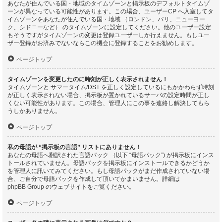
あなたが住んでいる国・地域のタイムゾーンと掲示板のデフォルトタイムゾ
ーンが異なっている可能性があります。この場合、ユーザーCP へ入室してタ
イムゾーンをあなたが住んでいる国・地域 （ロンドン、パリ、ニューヨー
ク、シドニーなど） のタイムゾーンに設定してください。他のユーザー設定
もそうですがタイムゾーンの変更は登録ユーザーしか行えません。もしユー
ザー登録がお済みでないならこの機会に登録することをお勧めします。
ページトップ
タイムゾーンを変更したのに時刻が正しく表示されません！
タイムゾーンと サマータイム/DST を正しく設定しているにもかかわらず時刻
が正しく表示されない場合、掲示板が置かれているサーバの設定時間が正し
くない可能性があります。この場合、管理人にこの事を連絡し解決してもら
うしかありません。
ページトップ
私の母語が “掲示板の言語” リストにありません！
あなたの母語へ翻訳された言語パック （以下 “母語パック”) が掲示板にインス
トールされていません。母語パックを掲示板にインストールできるかどうか
を管理人に訊いてみてください。もし母語パックがまだ作成されていない場
合、ご自分で母語パックを作成して頂いてかまいません。詳細は
phpBB Group
のウェブサイトをご覧ください。
ページトップ