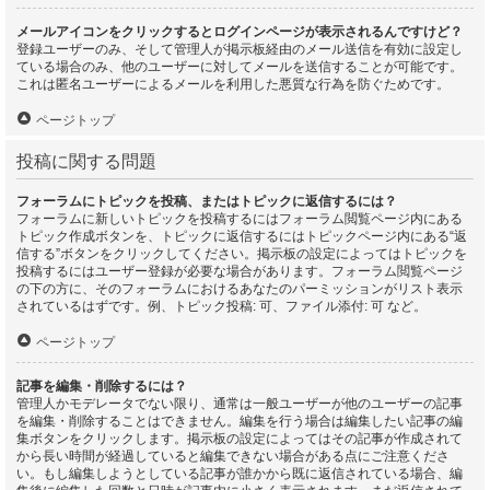
メールアイコンをクリックするとログインページが表示されるんですけど？
登録ユーザーのみ、そして管理人が掲示板経由のメール送信を有効に設定し
ている場合のみ、他のユーザーに対してメールを送信することが可能です。
これは匿名ユーザーによるメールを利用した悪質な行為を防ぐためです。
ページトップ
投稿に関する問題
フォーラムにトピックを投稿、またはトピックに返信するには？
フォーラムに新しいトピックを投稿するにはフォーラム閲覧ページ内にある
トピック作成ボタンを、トピックに返信するにはトピックページ内にある“返
信する”ボタンをクリックしてください。掲示板の設定によってはトピックを
投稿するにはユーザー登録が必要な場合があります。フォーラム閲覧ページ
の下の方に、そのフォーラムにおけるあなたのパーミッションがリスト表示
されているはずです。例、トピック投稿: 可、ファイル添付: 可 など。
ページトップ
記事を編集・削除するには？
管理人かモデレータでない限り、通常は一般ユーザーが他のユーザーの記事
を編集・削除することはできません。編集を行う場合は編集したい記事の編
集ボタンをクリックします。掲示板の設定によってはその記事が作成されて
から長い時間が経過していると編集できない場合がある点にご注意くださ
い。もし編集しようとしている記事が誰かから既に返信されている場合、編