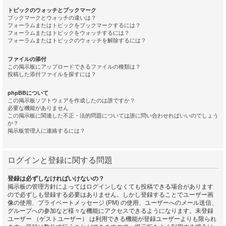
トピックのウォッチとブックマーク
ブックマークとウォッチの違いは？
フォーラムまたはトピックをブックマークするには？
フォーラムまたはトピックをウォッチするには？
フォーラムまたはトピックのウォッチを解除するには？
ファイルの添付
この掲示板にアップロードできるファイルの種類は？
投稿した添付ファイルを探すには？
phpBBについて
この掲示板ソフトウェアを作成したのは誰ですか？
必要な機能がありません
この掲示板に関連した不正・法的問題については誰に問い合わせればいいのでしょう
か？
掲示板管理人に連絡するには？
ログインと登録に関する問題
登録は必ずしなければいけないの？
掲示板の管理方針によってはログインしなくても投稿できる場合があります
ので必ずしも登録する必要はありません。しかし登録することでユーザー画
像の使用、プライベートメッセージ (PM) の使用、ユーザーへのメール送信、
グループへの参加など様々な機能にアクセスできるようになります。未登録
ユーザー （ゲストユーザー） は利用できる機能が登録ユーザーよりも限られ