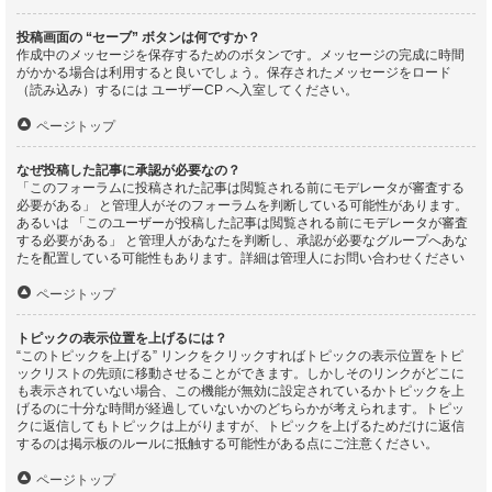
投稿画面の “セーブ” ボタンは何ですか？
作成中のメッセージを保存するためのボタンです。メッセージの完成に時間
がかかる場合は利用すると良いでしょう。保存されたメッセージをロード
（読み込み）するには ユーザーCP へ入室してください。
ページトップ
なぜ投稿した記事に承認が必要なの？
「このフォーラムに投稿された記事は閲覧される前にモデレータが審査する
必要がある」 と管理人がそのフォーラムを判断している可能性があります。
あるいは 「このユーザーが投稿した記事は閲覧される前にモデレータが審査
する必要がある」 と管理人があなたを判断し、承認が必要なグループへあな
たを配置している可能性もあります。詳細は管理人にお問い合わせください
ページトップ
トピックの表示位置を上げるには？
“このトピックを上げる” リンクをクリックすればトピックの表示位置をトピ
ックリストの先頭に移動させることができます。しかしそのリンクがどこに
も表示されていない場合、この機能が無効に設定されているかトピックを上
げるのに十分な時間が経過していないかのどちらかが考えられます。トピッ
クに返信してもトピックは上がりますが、トピックを上げるためだけに返信
するのは掲示板のルールに抵触する可能性がある点にご注意ください。
ページトップ