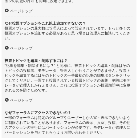
ョンの変更の許可 も同時に設定できます。
ページトップ
なぜ投票オプションをこれ以上追加できないの？
投票オプションの最大数は管理人によって設定されています。もっと多くの
投票オプションを追加する必要があると思う場合は管理人に相談してくださ
い。
ページトップ
投票トピックを編集・削除するには？
“記事を編集・削除するには？” と同様に、投票トピックの編集・削除はその
トピックの投稿者、モデレータ、管理人しか行うことができません。投票ト
ピックを編集するにはそのトピックの一番最初の記事の編集ボタンをクリッ
クしてください。一票でも投票されている投票トピックの編集・削除はモデ
レータか管理人しか行えません。これは投票オプションが投票期間中に変更
されるのを防ぐためです。
ページトップ
なぜフォーラムにアクセスできないの？
一部のフォーラムは特定のグループやユーザーしか入室・表示できないよう
に制限されていることがあります。フォーラムの表示、入室、投稿、その他
のアクションの実行にはパーミッションが必要です。モデレータか管理人に
パーミッションを与えてもらうようお問い合わせください。