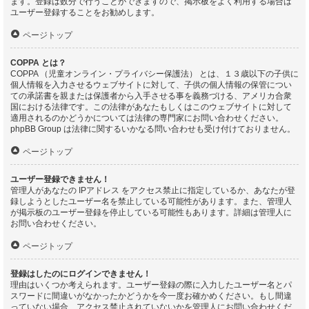
ます。登録は数分で行うことができますので、掲示板をよく利用する場合は
ユーザー登録することをお勧めします。
ページトップ
COPPA とは？
COPPA （児童オンライン・プライバシー保護法） とは、１３歳以下の子供に
個人情報を入力させるウェブサイトに対して、子供の個人情報の保管につい
ての承諾書を親または保護者から入手させる事を義務づける、アメリカ合衆
国における法律です。この法律があなたもしくはこのウェブサイトに対して
適用されるのかどうかについては法律の専門家にお問い合わせください。
phpBB Group は法律に関するいかなる問い合わせも受け付けておりません。
ページトップ
ユーザー登録できません！
管理人があなたの IPアドレス をアクセス禁止に指定しているか、あなたが登
録しようとしたユーザー名を禁止している可能性があります。また、管理人
が掲示板のユーザー登録を停止している可能性もあります。詳細は管理人に
お問い合わせください。
ページトップ
登録はしたのにログインできません！
理由はいくつか考えられます。ユーザー登録の際に入力したユーザー名とパ
スワードに間違いがなかったかどうかを今一度お確かめください。もし間違
っていない場合、アクセス禁止されていないかを管理人にお問い合わせくだ