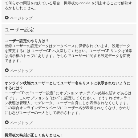
て何らかの問題を抱えている場合、掲示板の cookie を消去することで解決す
るかもしれません。
ページトップ
ユーザー設定
ユーザー設定のやり方は？
登録ユーザーの設定データはデータベースに保管されています。設定データ
を変更するには ユーザーCP へ入室してください。ユーザーCP リンクは通常
は掲示板のトップにあります。そちらでユーザーに関する設定データを変更
できます。
ページトップ
オンライン状態のユーザーとしてユーザー名をリストに表示されないように
するには？
ユーザーCP の “ユーザー設定” にオプション
オンライン状態を隠す
があるは
ずです。このオプションを “はい” に設定してください。そうすればオンライ
ン状態は管理人、モデレータ、ユーザー自身にしか表示されなくなります。
この場合オンラインデータページにユーザー名が表示されなくなり、かわり
にお忍びユーザーの一人として表示されます。
ページトップ
掲示板の時刻が正しくありません！