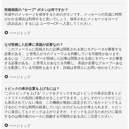
投稿画面の “セーブ” ボタンは何ですか？
作成中のメッセージを保存するためのボタンです。メッセージの完成に時間
がかかる場合は利用すると良いでしょう。保存されたメッセージをロード
（読み込み）するには ユーザーCP へ入室してください。
ページトップ
なぜ投稿した記事に承認が必要なの？
「このフォーラムに投稿された記事は閲覧される前にモデレータが審査する
必要がある」 と管理人がそのフォーラムを判断している可能性があります。
あるいは 「このユーザーが投稿した記事は閲覧される前にモデレータが審査
する必要がある」 と管理人があなたを判断し、承認が必要なグループへあな
たを配置している可能性もあります。詳細は管理人にお問い合わせください
ページトップ
トピックの表示位置を上げるには？
“このトピックを上げる” リンクをクリックすればトピックの表示位置をトピ
ックリストの先頭に移動させることができます。しかしそのリンクがどこに
も表示されていない場合、この機能が無効に設定されているかトピックを上
げるのに十分な時間が経過していないかのどちらかが考えられます。トピッ
クに返信してもトピックは上がりますが、トピックを上げるためだけに返信
するのは掲示板のルールに抵触する可能性がある点にご注意ください。
ページトップ