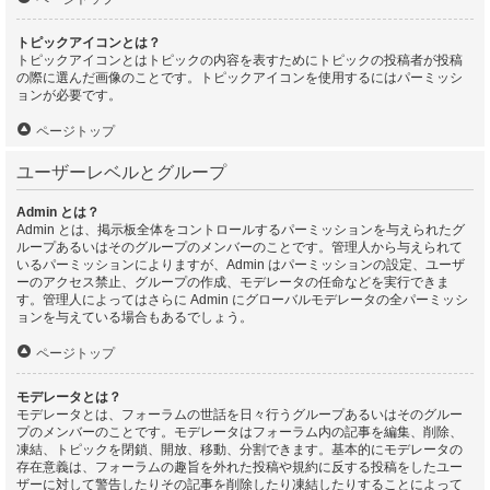
トピックアイコンとは？
トピックアイコンとはトピックの内容を表すためにトピックの投稿者が投稿
の際に選んだ画像のことです。トピックアイコンを使用するにはパーミッシ
ョンが必要です。
ページトップ
ユーザーレベルとグループ
Admin とは？
Admin とは、掲示板全体をコントロールするパーミッションを与えられたグ
ループあるいはそのグループのメンバーのことです。管理人から与えられて
いるパーミッションによりますが、Admin はパーミッションの設定、ユーザ
ーのアクセス禁止、グループの作成、モデレータの任命などを実行できま
す。管理人によってはさらに Admin にグローバルモデレータの全パーミッシ
ョンを与えている場合もあるでしょう。
ページトップ
モデレータとは？
モデレータとは、フォーラムの世話を日々行うグループあるいはそのグルー
プのメンバーのことです。モデレータはフォーラム内の記事を編集、削除、
凍結、トピックを閉鎖、開放、移動、分割できます。基本的にモデレータの
存在意義は、フォーラムの趣旨を外れた投稿や規約に反する投稿をしたユー
ザーに対して警告したりその記事を削除したり凍結したりすることによって