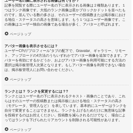
ユーザー名の隣に表示される画像は何ですか？
記事を閲覧する際にユーザー名の下に表示される画像は２種類あります。１
つはランク画像です。大抵のランク画像は星かブロックかドットを並べたも
のです。並んでいる数の多さは、そのユーザーの投稿数または掲示板におけ
る地位・ステータスの高さを意味します。もう１つはユーザー画像です。こ
の画像はユーザー独自の画像である場合が多く、アバターと呼ばれます。
ページトップ
アバター画像を表示させるには？
ユーザーCPの“プロフィール”タブの配下で、Gravatar、ギャラリー、リモー
ト、アップロードの4方法のうちいずれかでアバター画像を追加できます。ア
バターを有効にするかどうか、およびアバター画像を利用可能にする方法の
選択は掲示板管理人次第となります。もしアバター画像を利用できない場合
は、掲示板管理人にお問い合わせください。
ページトップ
ランクとは？ ランクを変更するには？?
ランクとはユーザー名の下に表示されるテキスト・画像のことであり、これ
らはそのユーザーの投稿数または掲示板における地位・ステータスの高さ
（モデレータ、管理人など） を表しています。基本的にユーザーはランクを
自分で変更することはできません。ランクを上げるためだけに無意味な記事
を投稿するのはお控えください。投稿数を減らされるだけでなく、場合によ
ってはランクを下げられたりアカウントを削除される可能性があります。
ページトップ