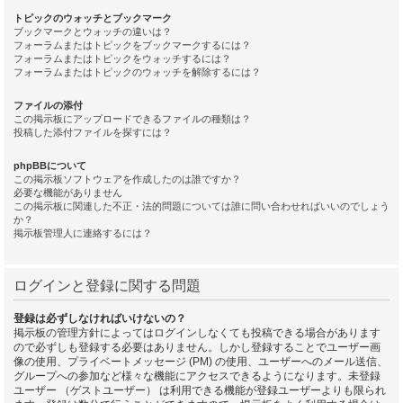
トピックのウォッチとブックマーク
ブックマークとウォッチの違いは？
フォーラムまたはトピックをブックマークするには？
フォーラムまたはトピックをウォッチするには？
フォーラムまたはトピックのウォッチを解除するには？
ファイルの添付
この掲示板にアップロードできるファイルの種類は？
投稿した添付ファイルを探すには？
phpBBについて
この掲示板ソフトウェアを作成したのは誰ですか？
必要な機能がありません
この掲示板に関連した不正・法的問題については誰に問い合わせればいいのでしょう
か？
掲示板管理人に連絡するには？
ログインと登録に関する問題
登録は必ずしなければいけないの？
掲示板の管理方針によってはログインしなくても投稿できる場合があります
ので必ずしも登録する必要はありません。しかし登録することでユーザー画
像の使用、プライベートメッセージ (PM) の使用、ユーザーへのメール送信、
グループへの参加など様々な機能にアクセスできるようになります。未登録
ユーザー （ゲストユーザー） は利用できる機能が登録ユーザーよりも限られ