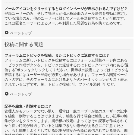
メールアイコンをクリックするとログインページが表示されるんですけど？
登録ユーザーのみ、そして管理人が掲示板経由のメール送信を有効に設定し
ている場合のみ、他のユーザーに対してメールを送信することが可能です。
これは匿名ユーザーによるメールを利用した悪質な行為を防ぐためです。
ページトップ
投稿に関する問題
フォーラムにトピックを投稿、またはトピックに返信するには？
フォーラムに新しいトピックを投稿するにはフォーラム閲覧ページ内にある
トピック作成ボタンを、トピックに返信するにはトピックページ内にある“返
信する”ボタンをクリックしてください。掲示板の設定によってはトピックを
投稿するにはユーザー登録が必要な場合があります。フォーラム閲覧ページ
の下の方に、そのフォーラムにおけるあなたのパーミッションがリスト表示
されているはずです。例、トピック投稿: 可、ファイル添付: 可 など。
ページトップ
記事を編集・削除するには？
管理人かモデレータでない限り、通常は一般ユーザーが他のユーザーの記事
を編集・削除することはできません。編集を行う場合は編集したい記事の編
集ボタンをクリックします。掲示板の設定によってはその記事が作成されて
から長い時間が経過していると編集できない場合がある点にご注意くださ
い。もし編集しようとしている記事が誰かから既に返信されている場合、編