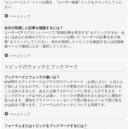
“メンバーリスト” ページを開き、 “ユーザー検索” リンクをクリックしてくだ
さい。
ページトップ
自分が投稿した記事を確認するには？
ユーザーCP のフロントページで “投稿記事を表示する” をクリックするか、あ
るいはあなた自身のプロフィールページを開いて “ユーザーの記事を全て検
索” をクリックしてください。自分が投稿したトピックを確認するには詳細検
索ページで適切に入力・選択してください。
ページトップ
トピックのウォッチとブックマーク
ブックマークとウォッチの違いは？
phpBB3 のブックマークはブラウザのブックマーク （お気に入り） とほとん
ど似たようなものです。つまりトピックが更新されてもあなたに通知される
ことはありませんが、あなたは後でそのトピックに戻ることができます。ト
ピックのウォッチはそれとは違い、トピックが更新されるとあなたに通知が
送られます。通知をプライベートメッセージで受け取るかメールで受け取る
かは好みで選べます。フォーラムのウォッチについても同様です。
ページトップ
フォーラムまたはトピックをブックマークするには？