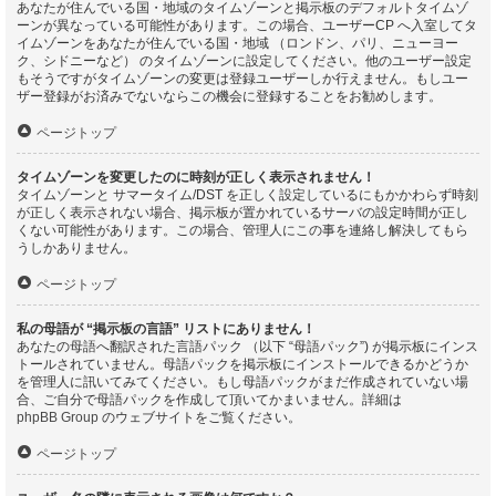
あなたが住んでいる国・地域のタイムゾーンと掲示板のデフォルトタイムゾ
ーンが異なっている可能性があります。この場合、ユーザーCP へ入室してタ
イムゾーンをあなたが住んでいる国・地域 （ロンドン、パリ、ニューヨー
ク、シドニーなど） のタイムゾーンに設定してください。他のユーザー設定
もそうですがタイムゾーンの変更は登録ユーザーしか行えません。もしユー
ザー登録がお済みでないならこの機会に登録することをお勧めします。
ページトップ
タイムゾーンを変更したのに時刻が正しく表示されません！
タイムゾーンと サマータイム/DST を正しく設定しているにもかかわらず時刻
が正しく表示されない場合、掲示板が置かれているサーバの設定時間が正し
くない可能性があります。この場合、管理人にこの事を連絡し解決してもら
うしかありません。
ページトップ
私の母語が “掲示板の言語” リストにありません！
あなたの母語へ翻訳された言語パック （以下 “母語パック”) が掲示板にインス
トールされていません。母語パックを掲示板にインストールできるかどうか
を管理人に訊いてみてください。もし母語パックがまだ作成されていない場
合、ご自分で母語パックを作成して頂いてかまいません。詳細は
phpBB Group
のウェブサイトをご覧ください。
ページトップ