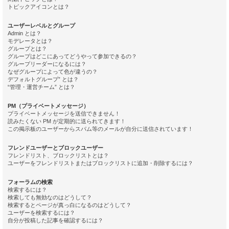
トピックアイコンとは？
ユーザーレベルとグループ
Admin とは？
モデレータとは？
グループとは？
グループはどこにあってどうやって参加できるの？
グループリーダーになるには？
なぜグループによって色が違うの？
デフォルトグループ” とは？
“管理・運営チーム” とは？
PM（プライベートメッセージ）
プライベートメッセージを送信できません！
読みたくない PM が定期的に送られてきます！
この掲示板のユーザーからスパム等のメールが自分に送信されています！
フレンドユーザーとブロックユーザー
フレンドリスト、ブロックリストとは？
ユーザーをフレンドリストまたはブロックリストに追加・削除するには？
フォーラムの検索
検索するには？
検索しても無効なのはどうして？
検索するとページが真っ白になるのはどうして？
ユーザーを検索するには？
自分が投稿した記事を確認するには？