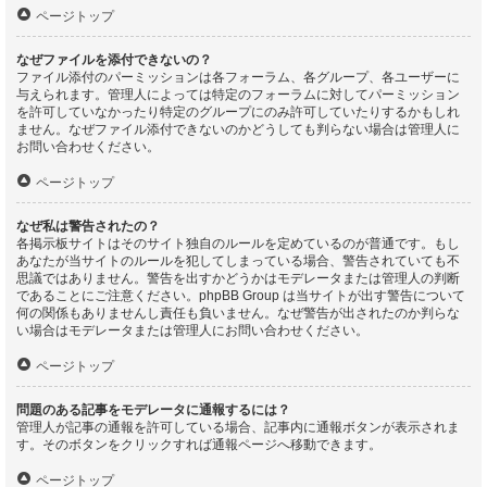
ページトップ
なぜファイルを添付できないの？
ファイル添付のパーミッションは各フォーラム、各グループ、各ユーザーに
与えられます。管理人によっては特定のフォーラムに対してパーミッション
を許可していなかったり特定のグループにのみ許可していたりするかもしれ
ません。なぜファイル添付できないのかどうしても判らない場合は管理人に
お問い合わせください。
ページトップ
なぜ私は警告されたの？
各掲示板サイトはそのサイト独自のルールを定めているのが普通です。もし
あなたが当サイトのルールを犯してしまっている場合、警告されていても不
思議ではありません。警告を出すかどうかはモデレータまたは管理人の判断
であることにご注意ください。phpBB Group は当サイトが出す警告について
何の関係もありませんし責任も負いません。なぜ警告が出されたのか判らな
い場合はモデレータまたは管理人にお問い合わせください。
ページトップ
問題のある記事をモデレータに通報するには？
管理人が記事の通報を許可している場合、記事内に通報ボタンが表示されま
す。そのボタンをクリックすれば通報ページへ移動できます。
ページトップ