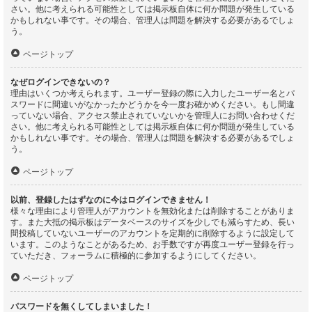
さい。他に考えられる可能性としては掲示板自体に何か問題が発生している
かもしれない事です。その場合、管理人は問題を解決する必要があるでしょ
う。
ページトップ
なぜログインできないの？
理由はいくつか考えられます。ユーザー登録の際に入力したユーザー名とパ
スワードに間違いがなかったかどうかを今一度お確かめください。もし間違
っていない場合、アクセス禁止されていないかを管理人にお問い合わせくだ
さい。他に考えられる可能性としては掲示板自体に何か問題が発生している
かもしれない事です。その場合、管理人は問題を解決する必要があるでしょ
う。
ページトップ
以前、登録したはずなのに今はログインできません！
様々な理由により管理人がアカウントを無効化または削除することがありま
す。また大抵の掲示板はデータベースのサイズを少しでも減らすため、長い
間投稿していないユーザーのアカウントを定期的に削除するように設定して
います。このようなことがあるため、お手数ですが再度ユーザー登録を行っ
ていただき、フォーラムに積極的に参加するようにしてください。
ページトップ
パスワードを無くしてしまいました！