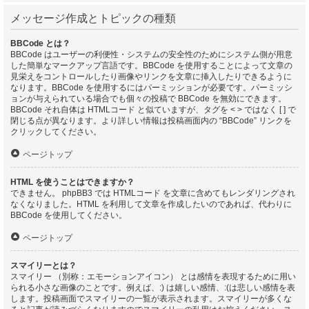
メッセージ作成とトピックの種類
BBCode とは？
BBCode はユーザーの利便性・システムの安全性のためにシステム側が用意
した簡単なマークアップ言語です。BBCode を使用することによって文章の
見栄えをコントロールしたり画像やリンクを文章に挿入したりできるように
なります。BBCode を使用するにはパーミッションが必要です。パーミッシ
ョンが与えられている場合でも個々の投稿で BBCode を無効にできます。
BBCode それ自体は HTMLコード と似ていますが、タグを < > ではなく [ ] で
閉じる点が異なります。より詳しい情報は投稿画面内の “BBCode” リンクを
クリックしてください。
ページトップ
HTML を使うことはできますか？
できません。 phpBB3 では HTMLコード を文章に含めてもレンダリングされ
なくなりました。HTML を利用して文章を作成したいのであれば、代わりに
BBCode を使用してください。
ページトップ
スマイリーとは？
スマイリー （別称：エモーションアイコン） とは感情を表現するために用い
られる小さな画像のことです。例えば、:) は嬉しい感情、:(は悲しい感情を表
します。投稿画面でスマイリーの一覧が表示されます。スマイリーが多くな