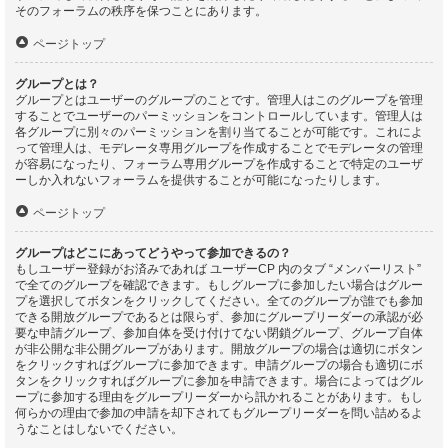
そのフォーラムの秩序を保つことにあります。
ページトップ
グループとは？
グループとはユーザーのグループのことです。管理人はこのグループを管理
することでユーザーのパーミッションをコントロールしています。管理人は
各グループに別々のパーミッションを割り当てることが可能です。これによ
って管理人は、モデレータ専用グループを作成することでモデレータの管理
が容易になったり、フォーラム専用グループを作成することで特定のユーザ
ーしか入れないフォーラムを提供することが可能になったりします。
ページトップ
グループはどこにあってどうやって参加できるの？
もしユーザー登録がお済みであれば ユーザーCP 内のタブ “メンバーリスト”
で全てのグループを確認できます。もしグループに参加したい場合はグルー
プを選択してボタンをクリックしてください。全てのグループが誰でも参加
できる開放グループであるとは限らず、参加にグループリーダーの承認が必
要な申請グループ、参加自体を受け付けてない閉鎖グループ、グループ自体
が非公開な非公開グループがあります。開放グループの場合は適切にボタン
をクリックすればグループに参加できます。申請グループの場合も適切にボ
タンをクリックすればグループに参加を申請できます。場合によってはグル
ープに参加する理由をグループリーダーから訊かれることがあります。もし
何らかの理由で参加の申請を却下されてもグループリーダーを問い詰めるよ
うなことはしないでください。