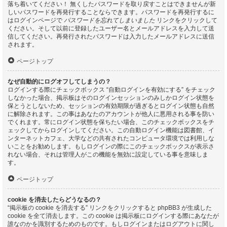
落ち着いてください！ 無くしたパスワードを取り戻すことはできませんが新
しいパスワードを再発行することならできます。パスワードを再発行するに
はログインページで
パスワードを忘れてしまいました
リンクをクリックして
ください。そして以前に登録したユーザー名とメールアドレスを入力して送
信してください。再発行されたパスワードは入力したメールアドレスに送信
されます。
ページトップ
なぜ自動的にログオフしてしまうの？
ログインする際にチェックボックス “自動ログインを有効にする” をチェック
しなかった場合、掲示板はそのログインセッションのみしかログイン状態を
保とうとしないため、セッションの有効期限が過ぎるとログイン状態も自然
に解除されます。この事はあなたのアカウントが他人に悪用される事を防い
でくれます。常にログイン状態を保ちたい場合、このチェックボックスをチ
ェックしてからログインしてください。この自動ログイン機能は図書館、イ
ンターネットカフェ、大学などの共有されたコンピュータ環境では利用しな
いことをお勧めします。もしログインの際にこのチェックボックスが表示さ
れない場合、それは管理人がこの機能を無効に設定している事を意味しま
す。
ページトップ
cookie を消去したらどうなるの？
“掲示板の cookie を消去する” リンクをクリックすると phpBB3 が生成した
cookie を全て消去します。この cookie は掲示板にログインする際にあなたが
誰なのかを識別するためのものです。もしログインまたはログアウトに関し