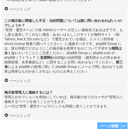
ページトップ
この掲示板に関連した不正・法的問題については誰に問い合わせればいいの
でしょうか？
“管理・運営チーム” の各 Adminユーザー が正しい連絡先であるはずです。も
し誰も返答してくれない場合、あるいはもしこのサイトが無料サイト （例:
Yahoo!, free.fr, f2s.com など） で運営されている場合、ドメイン所持者 （
whois lookup
検索で調べてください） に連絡すべきです。phpBB Group に
は、誰が何処でどのようにこの掲示板を使用するかについて干渉する
権限は
全くない
ということにご注意ください。phpBB Group に phpbb.com や
phpBBソフトウェア と
直接関わりのない
法的問題 （裁判所からの停止命令、
損害賠償、名誉棄損など） に関することを問い合わせないでください。
第三
者
による phpBB の使用に関して phpBB Group にメールで問い合わせても回
答は簡単なものか全くされないものとお考えください。
ページトップ
掲示板管理人に連絡するには？
管理人がオプションを有効にしていれば、掲示板の全てのユーザが“管理人に
連絡する”ページを使うことができます。
ユーザは“管理・運営チーム”のリンクも同様に使うことができます。
ページトップ
ページ移動