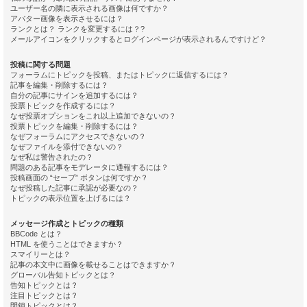
ユーザー名の隣に表示される画像は何ですか？
アバター画像を表示させるには？
ランクとは？ ランクを変更するには？?
メールアイコンをクリックするとログインページが表示されるんですけど？
投稿に関する問題
フォーラムにトピックを投稿、またはトピックに返信するには？
記事を編集・削除するには？
自分の記事にサインを追加するには？
投票トピックを作成するには？
なぜ投票オプションをこれ以上追加できないの？
投票トピックを編集・削除するには？
なぜフォーラムにアクセスできないの？
なぜファイルを添付できないの？
なぜ私は警告されたの？
問題のある記事をモデレータに通報するには？
投稿画面の “セーブ” ボタンは何ですか？
なぜ投稿した記事に承認が必要なの？
トピックの表示位置を上げるには？
メッセージ作成とトピックの種類
BBCode とは？
HTML を使うことはできますか？
スマイリーとは？
記事の本文中に画像を載せることはできますか？
グローバル告知トピックとは？
告知トピックとは？
注目トピックとは？
閉鎖トピックとは？