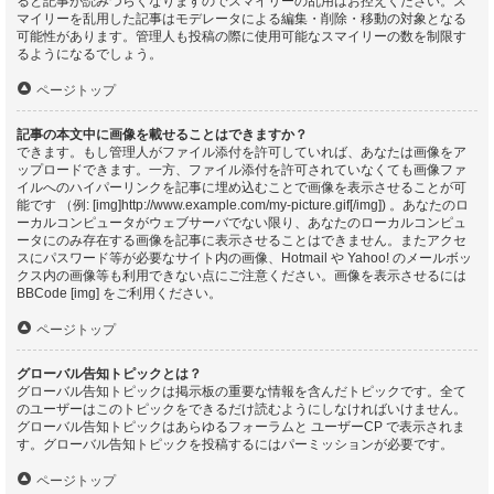
ると記事が読みづらくなりますのでスマイリーの乱用はお控えください。ス
マイリーを乱用した記事はモデレータによる編集・削除・移動の対象となる
可能性があります。管理人も投稿の際に使用可能なスマイリーの数を制限す
るようになるでしょう。
ページトップ
記事の本文中に画像を載せることはできますか？
できます。もし管理人がファイル添付を許可していれば、あなたは画像をア
ップロードできます。一方、ファイル添付を許可されていなくても画像ファ
イルへのハイパーリンクを記事に埋め込むことで画像を表示させることが可
能です （例: [img]http://www.example.com/my-picture.gif[/img]) 。あなたのロ
ーカルコンピュータがウェブサーバでない限り、あなたのローカルコンピュ
ータにのみ存在する画像を記事に表示させることはできません。またアクセ
スにパスワード等が必要なサイト内の画像、Hotmail や Yahoo! のメールボッ
クス内の画像等も利用できない点にご注意ください。画像を表示させるには
BBCode [img] をご利用ください。
ページトップ
グローバル告知トピックとは？
グローバル告知トピックは掲示板の重要な情報を含んだトピックです。全て
のユーザーはこのトピックをできるだけ読むようにしなければいけません。
グローバル告知トピックはあらゆるフォーラムと ユーザーCP で表示されま
す。グローバル告知トピックを投稿するにはパーミッションが必要です。
ページトップ