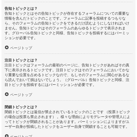
告知トピックとは？
告知トピックとはその告知トピックが存在するフォーラムについての重要な
情報を含んだトピックのことです。フォーラムに記事を投稿するつもりな
ら、そのフォーラムの告知トピックをできるだけ読むようにしなければいけ
ません。告知トピックはそのフォーラムのあらゆるトピックで表示されま
す。グローバル告知トピックと同様、告知トピックを投稿するにはパーミッ
ションが必要です。
ページトップ
注目トピックとは？
注目トピックはフォーラムの最初のページに、告知トピックがあればその真
下に表示されるトピックです。注目トピックはそのフォーラムにおいてかな
り重要な位置を占めるトピックなので、もしそのフォーラムに関心があるな
ら読んでおいて損はないでしょう。（グローバル）告知トピックと同様、注
目トピックを投稿するにはパーミッションが必要です。
ページトップ
閉鎖トピックとは？
閉鎖トピックとは返信が禁止されているトピックのことです （投票トピック
の場合は投票も禁止されます） 。様々な理由によりモデレータや管理人によ
ってトピックが閉鎖されることがあります。パーミッションによりますがユ
ーザー自身が投稿したトピックをユーザー自身で閉鎖することも可能です。
ページトップ