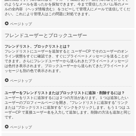
のようなメールを送ったかを探知できます。今まで受信したスパム等のメー
ルの全内容 （ヘッダ情報含む） をコピーして管理人にメールで送信してくだ
さい。これにより管理人はこの問題に対処できます。
ページトップ
フレンドユーザーとブロックユーザー
フレンドリスト、ブロックリストとは？
フレンドリストにユーザーを追加すると ユーザーCP でそのユーザーのオン
ライン状態をすぐに確認でき、すぐにプライベートメッセージを送ることが
できます。さらにフレンドユーザーから送られきたプライベートメッセージ
は色付き表示されます。ブロックユーザーから送られてきたプライベートメ
ッセージも別の色で表示されます。
ページトップ
ユーザーをフレンドリストまたはブロックリストに追加・削除するには？
ユーザーをリストに追加するには２つの方法があります。１つは追加したい
ユーザーのプロフィールページを開き、“フレンドリストに追加する” リンク
または “ブロックリストに追加する” リンクをクリックします。もう１つは ユ
ーザーCP で直接ユーザー名を入力して追加します。削除の方法も追加と同じ
です。
ページトップ