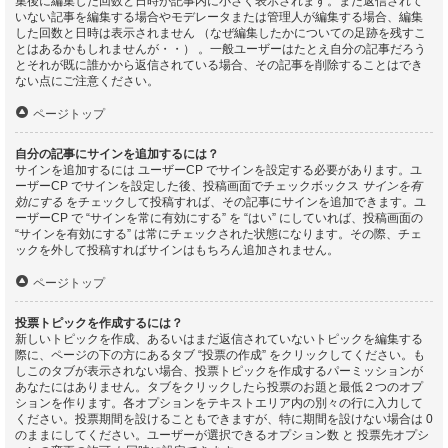
集後に編集した回数と日時が記事内に小さく表示されます。まだ返信されて
いない記事を編集する場合やモデレータまたは管理人が編集する場合、編集
した回数と日時は表示されません （なぜ編集したかについての足跡を残すこ
とはあるかもしれませんが・・） 。一般ユーザーはたとえ自分の記事だろう
とそれが既に誰かから返信されている場合、その記事を削除することはでき
ない点にご注意ください。
ページトップ
自分の記事にサインを追加するには？
サインを追加するには ユーザーCP でサインを設定する必要があります。ユ
ーザーCP でサインを設定した後、投稿画面でチェックボックス
サインを有
効にする
をチェックして投稿すれば、その記事にサインを追加できます。ユ
ーザーCP で “サインを常に有効にする” を “はい” にしていれば、投稿画面の
“サインを有効にする” は常にチェックされた状態になります。その際、チェ
ックを外して投稿すればサインはもちろん追加されません。
ページトップ
投票トピックを作成するには？
新しいトピックを作成、あるいはまだ返信されていないトピックを編集する
際に、ページの下の方にあるタブ “投票の作成” をクリックしてください。も
しこのタブが表示されない場合、投票トピックを作成するパーミッションが
あなたにはありません。タブをクリックしたら投票のお題と最低２つのオプ
ションを作ります。各オプションをテキストエリア内の別々の行に入力して
ください。投票期間を設けることもできますが、特に期間を設けない場合は 0
のままにしてください。ユーザーが選択できるオプション数 と 投票先オプシ