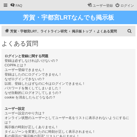
FAQ
ユーザー登録
ログイン
芳賀・宇都宮LRTなんでも掲示板
検
芳賀・宇都宮LRT、ライトライン研究
掲示板トップ
よくある質問
索
よくある質問
ログインと登録に関する問題
登録は必ずしなければいけないの？
COPPA とは？
ユーザー登録できません！
登録はしたのにログインできません！
なぜログインできないの？
以前、登録したはずなのに今はログインできません！
パスワードを無くしてしまいました！
なぜ自動的にログオフしてしまうの？
cookie を消去したらどうなるの？
ユーザー設定
ユーザー設定のやり方は？
オンライン状態のユーザーとしてユーザー名をリストに表示されないようにするに
は？
掲示板の時刻が正しくありません！
タイムゾーンを変更したのに時刻が正しく表示されません！
私の母語が “掲示板の言語” リストにありません！