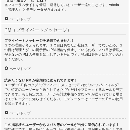
“管理・運営チーム” とは？
当フォーラムサイトを管理・運営しているユーザー達のことです。Admin
（管理人） とモデレータが含まれます。
ページトップ
PM（プライベートメッセージ）
プライベートメッセージを送信できません！
３つの理由が考えられます。１つ目はあなたが登録ユーザーでないため、２
つ目は管理人がこの掲示板の PM 機能を停止しているため、３つ目は管理人
があなたの PM の使用を禁止しているためです。詳細は管理人にお問い合わ
せください。
ページトップ
読みたくない PM が定期的に送られてきます！
ユーザーCP 内のタブ “プライベートメッセージ” 内の “ルール & フォルダ”
で、特定のユーザーから送られてきた PM だけをブロックするルールを設定
できます。もし特定のユーザーから誹謗中傷を含む PM が送られている場合
はモデレーターに知らせてください。モデレーターはユーザーの PM の使用
を禁止できます。
ページトップ
この掲示板のユーザーからスパム等のメールが自分に送信されています！
誠に残念です。掲示板にはセーフガード機能があり、誰が掲示板を介してそ