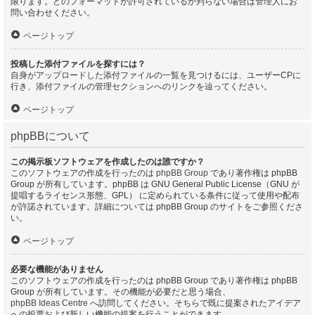
限ります。どのフォーマットが許可されているか判らない場合は管理人にお
問い合わせください。
ページトップ
投稿した添付ファイルを探すには？
自身がアップロードした添付ファイルの一覧を見つけるには、ユーザーCPに
行き、添付ファイルの管理セクションへのリンクを辿ってください。
ページトップ
phpBBについて
この掲示板ソフトウェアを作成したのは誰ですか？
このソフトウェアの作成を行ったのは
phpBB Group
であり著作権は phpBB
Group が所有しています。phpBB は GNU General Public License（GNU が
提唱するライセンス形態、GPL） に定められている条件に従って使用や配布
が許諾されています。詳細については phpBB Group のサイトをご参照くださ
い。
ページトップ
必要な機能がありません
このソフトウェアの作成を行ったのは phpBB Group であり著作権は phpBB
Group が所有しています。その機能が必要だと思う場合、
phpBB Ideas Centre
へ訪問してください。そちらで既に提案されたアイデア
への投票および新しい機能の提案を行うことができます。