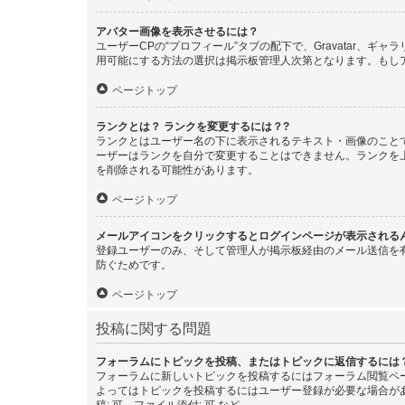
アバター画像を表示させるには？
ユーザーCPの“プロフィール”タブの配下で、Gravatar
用可能にする方法の選択は掲示板管理人次第となります。もし
ページトップ
ランクとは？ ランクを変更するには？?
ランクとはユーザー名の下に表示されるテキスト・画像のこと
ーザーはランクを自分で変更することはできません。ランクを
を削除される可能性があります。
ページトップ
メールアイコンをクリックするとログインページが表示される
登録ユーザーのみ、そして管理人が掲示板経由のメール送信を
防ぐためです。
ページトップ
投稿に関する問題
フォーラムにトピックを投稿、またはトピックに返信するには
フォーラムに新しいトピックを投稿するにはフォーラム閲覧ペ
よってはトピックを投稿するにはユーザー登録が必要な場合が
稿: 可、ファイル添付: 可 など。