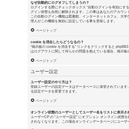
なぜ自動的にログオフしてしまうの？
ログインする際にチェックボックス “自動ログインを有効にす
グイン状態も自然に解除されます。この事はあなたのアカウン
この自動ログイン機能は図書館、インターネットカフェ、大学
理人がこの機能を無効に設定している事を意味します。
ページトップ
cookie を消去したらどうなるの？
“掲示板の cookie を消去する” リンクをクリックすると ph
はログアウトに関して何らかの問題を抱えている場合、掲示板の 
ページトップ
ユーザー設定
ユーザー設定のやり方は？
登録ユーザーの設定データはデータベースに保管されています。
る設定データを変更できます。
ページトップ
オンライン状態のユーザーとしてユーザー名をリストに表示さ
ユーザーCP の “ユーザー設定” にオプション
オンライン状態を
されなくなります。この場合オンラインデータページにユーザ