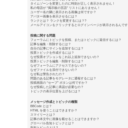
タイムゾーンを変更したのに時刻が正しく表示されません！
私の母語が “掲示板の言語” リストにありません！
ユーザー名の隣に表示される画像は何ですか？
アバター画像を表示させるには？
ランクとは？ ランクを変更するには？?
メールアイコンをクリックするとログインページが表示されるんです
投稿に関する問題
フォーラムにトピックを投稿、またはトピックに返信するには？
記事を編集・削除するには？
自分の記事にサインを追加するには？
投票トピックを作成するには？
なぜ投票オプションをこれ以上追加できないの？
投票トピックを編集・削除するには？
なぜフォーラムにアクセスできないの？
なぜファイルを添付できないの？
なぜ私は警告されたの？
問題のある記事をモデレータに通報するには？
投稿画面の “セーブ” ボタンは何ですか？
なぜ投稿した記事に承認が必要なの？
トピックの表示位置を上げるには？
メッセージ作成とトピックの種類
BBCode とは？
HTML を使うことはできますか？
スマイリーとは？
記事の本文中に画像を載せることはできますか？
グローバル告知トピックとは？
告知トピックとは？