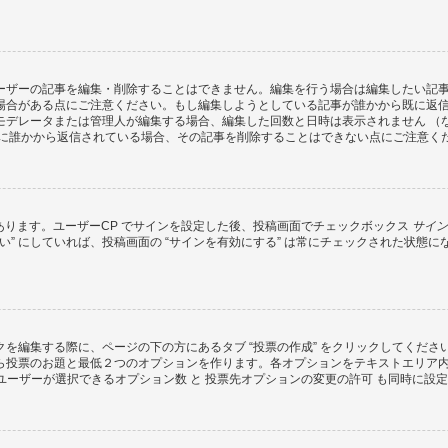
ーザーの記事を編集・削除することはできません。編集を行う場合は編集したい記
場合がある点にご注意ください。もし編集しようとしている記事が誰かから既に返
モデレータまたは管理人が編集する場合、編集した回数と日時は表示されません （
既に誰かから返信されている場合、その記事を削除することはできない点にご注意く
があります。ユーザーCP でサインを設定した後、投稿画面でチェックボックス
サイン
 “はい” にしていれば、投稿画面の “サインを有効にする” は常にチェックされた
を編集する際に、ページの下の方にあるタブ “投票の作成” をクリックしてくだ
ら投票のお題と最低２つのオプションを作ります。各オプションをテキストエリア
ユーザーが選択できるオプション数 と 投票先オプションの変更の許可 も同時に設