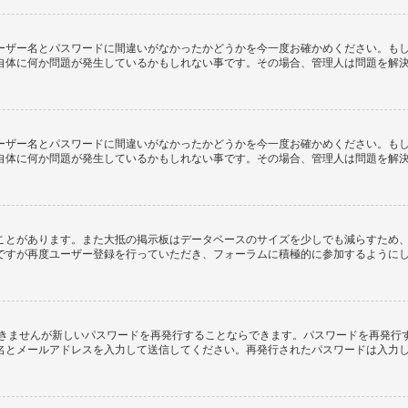
ーザー名とパスワードに間違いがなかったかどうかを今一度お確かめください。も
自体に何か問題が発生しているかもしれない事です。その場合、管理人は問題を解
ーザー名とパスワードに間違いがなかったかどうかを今一度お確かめください。も
自体に何か問題が発生しているかもしれない事です。その場合、管理人は問題を解
ことがあります。また大抵の掲示板はデータベースのサイズを少しでも減らすため
ですが再度ユーザー登録を行っていただき、フォーラムに積極的に参加するように
できませんが新しいパスワードを再発行することならできます。パスワードを再発行
名とメールアドレスを入力して送信してください。再発行されたパスワードは入力