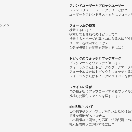
フレンドユーザーとブロックユーザー
フレンドリスト、ブロックリストとは？
ユーザーをフレンドリストまたはブロック
フォーラムの検索
けど？
検索するには？
検索しても無効なのはどうして？
検索するとページが真っ白になるのはどう
ユーザーを検索するには？
自分が投稿した記事を確認するには？
トピックのウォッチとブックマーク
ブックマークとウォッチの違いは？
フォーラムまたはトピックをブックマーク
フォーラムまたはトピックをウォッチする
フォーラムまたはトピックのウォッチを解
ファイルの添付
この掲示板にアップロードできるファイル
投稿した添付ファイルを探すには？
phpBBについて
この掲示板ソフトウェアを作成したのは誰
必要な機能がありません
この掲示板に関連した不正・法的問題につ
掲示板管理人に連絡するには？