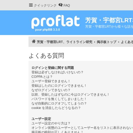
クイックリンク
FAQ
芳賀・宇都宮LR
芳賀・宇都宮LRTから様々な話
芳賀・宇都宮LRT、ライトライン研究
掲示板トップ
よくあ
よくある質問
ログインと登録に関する問題
登録は必ずしなければいけないの？
COPPA とは？
ユーザー登録できません！
登録はしたのにログインできません！
なぜログインできないの？
以前、登録したはずなのに今はログインできません！
パスワードを無くしてしまいました！
なぜ自動的にログオフしてしまうの？
cookie を消去したらどうなるの？
ユーザー設定
ユーザー設定のやり方は？
オンライン状態のユーザーとしてユーザー名をリストに表示されない
掲示板の時刻が正しくありません！