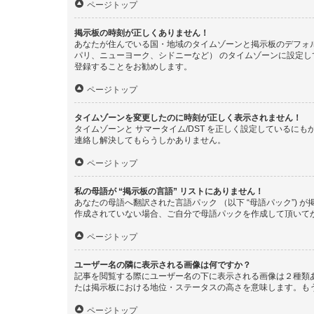
ページトップ
掲示板の時刻が正しくありません！
あなたが住んでいる国・地域のタイムゾーンと掲示板のデフォル
パリ、ニューヨーク、シドニーなど） のタイムゾーンに設定
登録することをお勧めします。
ページトップ
タイムゾーンを変更したのに時刻が正しく表示されません！
タイムゾーンと サマータイム/DST を正しく設定している
連絡し解決してもらうしかありません。
ページトップ
私の母語が “掲示板の言語” リストにありません！
あなたの母語へ翻訳された言語パック （以下 “母語パック”
作成されていない場合、ご自分で母語パックを作成して頂いて
ページトップ
ユーザー名の隣に表示される画像は何ですか？
記事を閲覧する際にユーザー名の下に表示される画像は２種類
たは掲示板における地位・ステータスの高さを意味します。も
ページトップ