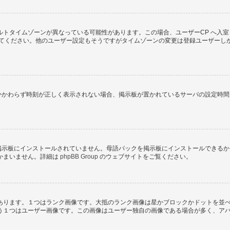
トタイムゾーンが異なっている可能性があります。この場合、ユーザーCP へ入室
してください。他のユーザー設定もそうですがタイムゾーンの変更は登録ユーザーし
にもかかわらず時刻が正しく表示されない場合、掲示板が置かれているサーバの設定時
) が掲示板にインストールされていません。母語パックを掲示板にインストールでき
かまいません。詳細は
phpBB Group
のウェブサイトをご覧ください。
あります。１つはランク画像です。大抵のランク画像は星かブロックかドットを並
う１つはユーザー画像です。この画像はユーザー独自の画像である場合が多く、ア