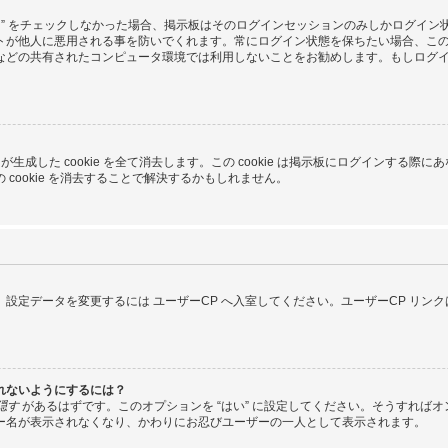
る” をチェックしなかった場合、掲示板はそのログインセッションのみしかログイ
トが他人に悪用される事を防いでくれます。常にログイン状態を保ちたい場合、こ
などの共有されたコンピュータ環境では利用しないことをお勧めします。もしログ
pBB3 が生成した cookie を全て消去します。この cookie は掲示板にログイ
cookie を消去することで解決するかもしれません。
設定データを変更するには ユーザーCP へ入室してください。ユーザーCP リン
れないようにするには？
隠す
があるはずです。このオプションを “はい” に設定してください。そうすれば
ー名が表示されなくなり、かわりにお忍びユーザーの一人として表示されます。