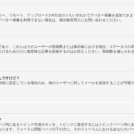
、ギャラリー、リモート、アップロードの4方法のうちいずれかでアバター画像を追加で
アバター画像を利用できない場合は、掲示板管理人にお問い合わせください。
であり、これらはそのユーザーの投稿数または掲示板における地位・ステータスの高
上げるためだけに無意味な記事を投稿するのはお控えください。投稿数を減らされ
んですけど？
有効に設定している場合のみ、他のユーザーに対してメールを送信することが可能
？
ージ内にあるトピック作成ボタンを、トピックに返信するにはトピックページ内にあ
あります。フォーラム閲覧ページの下の方に、そのフォーラムにおけるあなたのパ