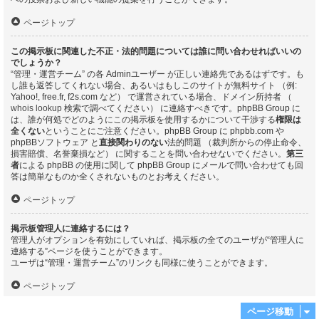
ページトップ
この掲示板に関連した不正・法的問題については誰に問い合わせればいいの
でしょうか？
“管理・運営チーム” の各 Adminユーザー が正しい連絡先であるはずです。も
し誰も返答してくれない場合、あるいはもしこのサイトが無料サイト （例:
Yahoo!, free.fr, f2s.com など） で運営されている場合、ドメイン所持者 （
whois lookup
検索で調べてください） に連絡すべきです。phpBB Group に
は、誰が何処でどのようにこの掲示板を使用するかについて干渉する
権限は
全くない
ということにご注意ください。phpBB Group に phpbb.com や
phpBBソフトウェア と
直接関わりのない
法的問題 （裁判所からの停止命令、
損害賠償、名誉棄損など） に関することを問い合わせないでください。
第三
者
による phpBB の使用に関して phpBB Group にメールで問い合わせても回
答は簡単なものか全くされないものとお考えください。
ページトップ
掲示板管理人に連絡するには？
管理人がオプションを有効にしていれば、掲示板の全てのユーザが“管理人に
連絡する”ページを使うことができます。
ユーザは“管理・運営チーム”のリンクも同様に使うことができます。
ページトップ
ページ移動