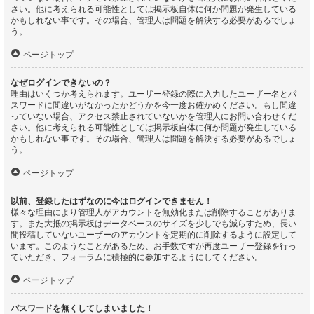
さい。他に考えられる可能性としては掲示板自体に何か問題が発生している
かもしれない事です。その場合、管理人は問題を解決する必要があるでしょ
う。
ページトップ
なぜログインできないの？
理由はいくつか考えられます。ユーザー登録の際に入力したユーザー名とパ
スワードに間違いがなかったかどうかを今一度お確かめください。もし間違
っていない場合、アクセス禁止されていないかを管理人にお問い合わせくだ
さい。他に考えられる可能性としては掲示板自体に何か問題が発生している
かもしれない事です。その場合、管理人は問題を解決する必要があるでしょ
う。
ページトップ
以前、登録したはずなのに今はログインできません！
様々な理由により管理人がアカウントを無効化または削除することがありま
す。また大抵の掲示板はデータベースのサイズを少しでも減らすため、長い
間投稿していないユーザーのアカウントを定期的に削除するように設定して
います。このようなことがあるため、お手数ですが再度ユーザー登録を行っ
ていただき、フォーラムに積極的に参加するようにしてください。
ページトップ
パスワードを無くしてしまいました！