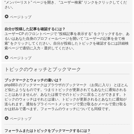
“メンバーリスト” ページを開き、 “ユーザー検索” リンクをクリックしてくだ
さい。
ページトップ
自分が投稿した記事を確認するには？
ユーザーCP のフロントページで “投稿記事を表示する” をクリックするか、あ
るいはあなた自身のプロフィールページを開いて “ユーザーの記事を全て検
索” をクリックしてください。自分が投稿したトピックを確認するには詳細検
索ページで適切に入力・選択してください。
ページトップ
トピックのウォッチとブックマーク
ブックマークとウォッチの違いは？
phpBB3 のブックマークはブラウザのブックマーク （お気に入り） とほとん
ど似たようなものです。つまりトピックが更新されてもあなたに通知される
ことはありませんが、あなたは後でそのトピックに戻ることができます。ト
ピックのウォッチはそれとは違い、トピックが更新されるとあなたに通知が
送られます。通知をプライベートメッセージで受け取るかメールで受け取る
かは好みで選べます。フォーラムのウォッチについても同様です。
ページトップ
フォーラムまたはトピックをブックマークするには？