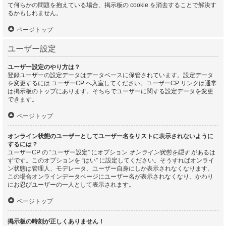
て何らかの問題を抱えている場合、掲示板の cookie を消去することで解決す
るかもしれません。
ページトップ
ユーザー設定
ユーザー設定のやり方は？
登録ユーザーの設定データはデータベースに保管されています。設定データ
を変更するには ユーザーCP へ入室してください。ユーザーCP リンクは通常
は掲示板のトップにあります。そちらでユーザーに関する設定データを変更
できます。
ページトップ
オンライン状態のユーザーとしてユーザー名をリストに表示されないように
するには？
ユーザーCP の “ユーザー設定” にオプション
オンライン状態を隠す
があるは
ずです。このオプションを “はい” に設定してください。そうすればオンライ
ン状態は管理人、モデレータ、ユーザー自身にしか表示されなくなります。
この場合オンラインデータページにユーザー名が表示されなくなり、かわり
にお忍びユーザーの一人として表示されます。
ページトップ
掲示板の時刻が正しくありません！