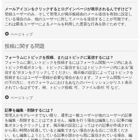
メールアイコンをクリックするとログインページが表示されるんですけど？
登録ユーザーのみ、そして管理人が掲示板経由のメール送信を有効に設定し
ている場合のみ、他のユーザーに対してメールを送信することが可能です。
これは匿名ユーザーによるメールを利用した悪質な行為を防ぐためです。
ページトップ
投稿に関する問題
フォーラムにトピックを投稿、またはトピックに返信するには？
フォーラムに新しいトピックを投稿するにはフォーラム閲覧ページ内にある
トピック作成ボタンを、トピックに返信するにはトピックページ内にある“返
信する”ボタンをクリックしてください。掲示板の設定によってはトピックを
投稿するにはユーザー登録が必要な場合があります。フォーラム閲覧ページ
の下の方に、そのフォーラムにおけるあなたのパーミッションがリスト表示
されているはずです。例、トピック投稿: 可、ファイル添付: 可 など。
ページトップ
記事を編集・削除するには？
管理人かモデレータでない限り、通常は一般ユーザーが他のユーザーの記事
を編集・削除することはできません。編集を行う場合は編集したい記事の編
集ボタンをクリックします。掲示板の設定によってはその記事が作成されて
から長い時間が経過していると編集できない場合がある点にご注意くださ
い。もし編集しようとしている記事が誰かから既に返信されている場合、編