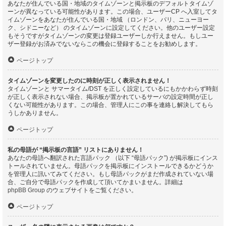
あなたが住んでいる国・地域のタイムゾーンと掲示板のデフォルトタイムゾ
ーンが異なっている可能性があります。この場合、ユーザーCP へ入室してタ
イムゾーンをあなたが住んでいる国・地域 （ロンドン、パリ、ニューヨー
ク、シドニーなど） のタイムゾーンに設定してください。他のユーザー設定
もそうですがタイムゾーンの変更は登録ユーザーしか行えません。もしユー
ザー登録がお済みでないならこの機会に登録することをお勧めします。
ページトップ
タイムゾーンを変更したのに時刻が正しく表示されません！
タイムゾーンと サマータイム/DST を正しく設定しているにもかかわらず時刻
が正しく表示されない場合、掲示板が置かれているサーバの設定時間が正し
くない可能性があります。この場合、管理人にこの事を連絡し解決してもら
うしかありません。
ページトップ
私の母語が “掲示板の言語” リストにありません！
あなたの母語へ翻訳された言語パック （以下 “母語パック”) が掲示板にインス
トールされていません。母語パックを掲示板にインストールできるかどうか
を管理人に訊いてみてください。もし母語パックがまだ作成されていない場
合、ご自分で母語パックを作成して頂いてかまいません。詳細は
phpBB Group
のウェブサイトをご覧ください。
ページトップ