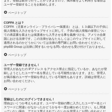
ます。登録は数分で行うことができますので、掲示板をよく利用する場合は
ユーザー登録することをお勧めします。
ページトップ
COPPA とは？
COPPA （児童オンライン・プライバシー保護法） とは、１３歳以下の子供に
個人情報を入力させるウェブサイトに対して、子供の個人情報の保管につい
ての承諾書を親または保護者から入手させる事を義務づける、アメリカ合衆
国における法律です。この法律があなたもしくはこのウェブサイトに対して
適用されるのかどうかについては法律の専門家にお問い合わせください。
phpBB Group は法律に関するいかなる問い合わせも受け付けておりません。
ページトップ
ユーザー登録できません！
管理人があなたの IPアドレス をアクセス禁止に指定しているか、あなたが登
録しようとしたユーザー名を禁止している可能性があります。また、管理人
が掲示板のユーザー登録を停止している可能性もあります。詳細は管理人に
お問い合わせください。
ページトップ
登録はしたのにログインできません！
理由はいくつか考えられます。ユーザー登録の際に入力したユーザー名とパ
スワードに間違いがなかったかどうかを今一度お確かめください。もし間違
っていない場合、アクセス禁止されていないかを管理人にお問い合わせくだ