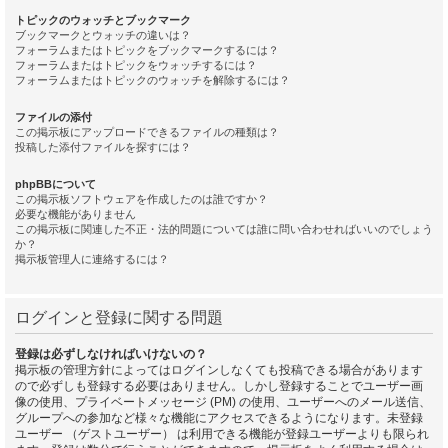
トピックのウォッチとブックマーク
ブックマークとウォッチの違いは？
フォーラムまたはトピックをブックマークするには？
フォーラムまたはトピックをウォッチするには？
フォーラムまたはトピックのウォッチを解除するには？
ファイルの添付
この掲示板にアップロードできるファイルの種類は？
投稿した添付ファイルを探すには？
phpBBについて
この掲示板ソフトウェアを作成したのは誰ですか？
必要な機能がありません
この掲示板に関連した不正・法的問題については誰に問い合わせればいいのでしょう
か？
掲示板管理人に連絡するには？
ログインと登録に関する問題
登録は必ずしなければいけないの？
掲示板の管理方針によってはログインしなくても投稿できる場合があります
ので必ずしも登録する必要はありません。しかし登録することでユーザー画
像の使用、プライベートメッセージ (PM) の使用、ユーザーへのメール送信、
グループへの参加など様々な機能にアクセスできるようになります。未登録
ユーザー （ゲストユーザー） は利用できる機能が登録ユーザーよりも限られ