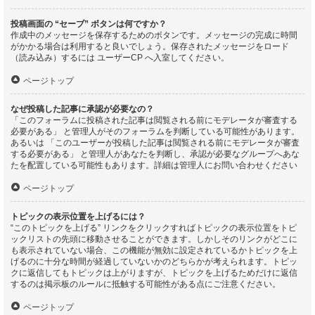
投稿画面の “セーブ” ボタンは何ですか？
作成中のメッセージを保存するためのボタンです。メッセージの完成に時間
がかかる場合は利用すると良いでしょう。保存されたメッセージをロード
（読み込み）するには ユーザーCP へ入室してください。
ページトップ
なぜ投稿した記事に承認が必要なの？
「このフォーラムに投稿された記事は閲覧される前にモデレータが審査する
必要がある」 と管理人がそのフォーラムを判断している可能性があります。
あるいは 「このユーザーが投稿した記事は閲覧される前にモデレータが審査
する必要がある」 と管理人があなたを判断し、承認が必要なグループへあな
たを配置している可能性もあります。詳細は管理人にお問い合わせください
ページトップ
トピックの表示位置を上げるには？
“このトピックを上げる” リンクをクリックすればトピックの表示位置をトピ
ックリストの先頭に移動させることができます。しかしそのリンクがどこに
も表示されていない場合、この機能が無効に設定されているかトピックを上
げるのに十分な時間が経過していないかのどちらかが考えられます。トピッ
クに返信してもトピックは上がりますが、トピックを上げるためだけに返信
するのは掲示板のルールに抵触する可能性がある点にご注意ください。
ページトップ