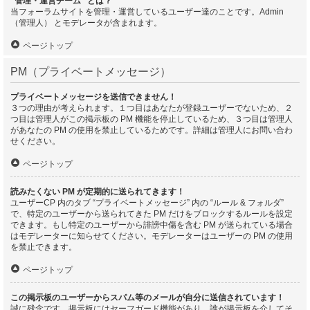
“管理・運営チーム” とは？
当フォーラムサイトを管理・運営しているユーザー達のことです。Admin
（管理人） とモデレータが含まれます。
ページトップ
PM（プライベートメッセージ）
プライベートメッセージを送信できません！
３つの理由が考えられます。１つ目はあなたが登録ユーザーでないため、２
つ目は管理人がこの掲示板の PM 機能を停止しているため、３つ目は管理人
があなたの PM の使用を禁止しているためです。詳細は管理人にお問い合わ
せください。
ページトップ
読みたくない PM が定期的に送られてきます！
ユーザーCP 内のタブ “プライベートメッセージ” 内の “ルール & フォルダ”
で、特定のユーザーから送られてきた PM だけをブロックするルールを設定
できます。もし特定のユーザーから誹謗中傷を含む PM が送られている場合
はモデレーターに知らせてください。モデレーターはユーザーの PM の使用
を禁止できます。
ページトップ
この掲示板のユーザーからスパム等のメールが自分に送信されています！
誠に残念です。掲示板にはセーフガード機能があり、誰が掲示板を介してそ