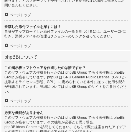
限ります。どのフォーマットが許可されているか判らない場合は管理人にお
問い合わせください。
ページトップ
投稿した添付ファイルを探すには？
自身がアップロードした添付ファイルの一覧を見つけるには、ユーザーCPに
行き、添付ファイルの管理セクションへのリンクを辿ってください。
ページトップ
phpBBについて
この掲示板ソフトウェアを作成したのは誰ですか？
このソフトウェアの作成を行ったのは
phpBB Group
であり著作権は phpBB
Group が所有しています。phpBB は GNU General Public License（GNU が
提唱するライセンス形態、GPL） に定められている条件に従って使用や配布
が許諾されています。詳細については phpBB Group のサイトをご参照くださ
い。
ページトップ
必要な機能がありません
このソフトウェアの作成を行ったのは phpBB Group であり著作権は phpBB
Group が所有しています。その機能が必要だと思う場合、
phpBB Ideas Centre
へ訪問してください。そちらで既に提案されたアイデア
への投票および新しい機能の提案を行うことができます。