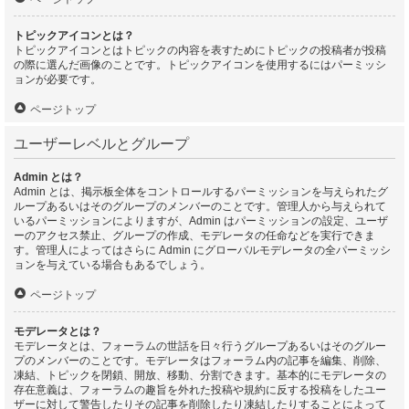
トピックアイコンとは？
トピックアイコンとはトピックの内容を表すためにトピックの投稿者が投稿
の際に選んだ画像のことです。トピックアイコンを使用するにはパーミッシ
ョンが必要です。
ページトップ
ユーザーレベルとグループ
Admin とは？
Admin とは、掲示板全体をコントロールするパーミッションを与えられたグ
ループあるいはそのグループのメンバーのことです。管理人から与えられて
いるパーミッションによりますが、Admin はパーミッションの設定、ユーザ
ーのアクセス禁止、グループの作成、モデレータの任命などを実行できま
す。管理人によってはさらに Admin にグローバルモデレータの全パーミッシ
ョンを与えている場合もあるでしょう。
ページトップ
モデレータとは？
モデレータとは、フォーラムの世話を日々行うグループあるいはそのグルー
プのメンバーのことです。モデレータはフォーラム内の記事を編集、削除、
凍結、トピックを閉鎖、開放、移動、分割できます。基本的にモデレータの
存在意義は、フォーラムの趣旨を外れた投稿や規約に反する投稿をしたユー
ザーに対して警告したりその記事を削除したり凍結したりすることによって