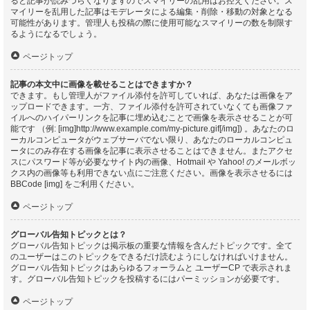
ると記事が読みづらくなりますのでスマイリーの乱用はお控えください。ス
マイリーを乱用した記事はモデレータによる編集・削除・移動の対象となる
可能性があります。管理人も投稿の際に使用可能なスマイリーの数を制限す
るようになるでしょう。
ページトップ
記事の本文中に画像を載せることはできますか？
できます。もし管理人がファイル添付を許可していれば、あなたは画像をア
ップロードできます。一方、ファイル添付を許可されていなくても画像ファ
イルへのハイパーリンクを記事に埋め込むことで画像を表示させることが可
能です （例: [img]http://www.example.com/my-picture.gif[/img]) 。あなたのロ
ーカルコンピュータがウェブサーバでない限り、あなたのローカルコンピュ
ータにのみ存在する画像を記事に表示させることはできません。またアクセ
スにパスワード等が必要なサイト内の画像、Hotmail や Yahoo! のメールボッ
クス内の画像等も利用できない点にご注意ください。画像を表示させるには
BBCode [img] をご利用ください。
ページトップ
グローバル告知トピックとは？
グローバル告知トピックは掲示板の重要な情報を含んだトピックです。全て
のユーザーはこのトピックをできるだけ読むようにしなければいけません。
グローバル告知トピックはあらゆるフォーラムと ユーザーCP で表示されま
す。グローバル告知トピックを投稿するにはパーミッションが必要です。
ページトップ