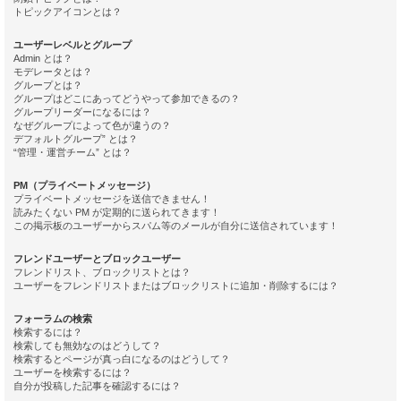
トピックアイコンとは？
ユーザーレベルとグループ
Admin とは？
モデレータとは？
グループとは？
グループはどこにあってどうやって参加できるの？
グループリーダーになるには？
なぜグループによって色が違うの？
デフォルトグループ” とは？
“管理・運営チーム” とは？
PM（プライベートメッセージ）
プライベートメッセージを送信できません！
読みたくない PM が定期的に送られてきます！
この掲示板のユーザーからスパム等のメールが自分に送信されています！
フレンドユーザーとブロックユーザー
フレンドリスト、ブロックリストとは？
ユーザーをフレンドリストまたはブロックリストに追加・削除するには？
フォーラムの検索
検索するには？
検索しても無効なのはどうして？
検索するとページが真っ白になるのはどうして？
ユーザーを検索するには？
自分が投稿した記事を確認するには？