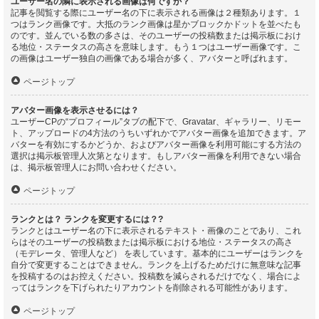
ユーザー名の隣に表示される画像は何ですか？
記事を閲覧する際にユーザー名の下に表示される画像は２種類あります。１
つはランク画像です。大抵のランク画像は星かブロックかドットを並べたも
のです。並んでいる数の多さは、そのユーザーの投稿数または掲示板におけ
る地位・ステータスの高さを意味します。もう１つはユーザー画像です。こ
の画像はユーザー独自の画像である場合が多く、アバターと呼ばれます。
ページトップ
アバター画像を表示させるには？
ユーザーCPの“プロフィール”タブの配下で、Gravatar、ギャラリー、リモー
ト、アップロードの4方法のうちいずれかでアバター画像を追加できます。ア
バターを有効にするかどうか、およびアバター画像を利用可能にする方法の
選択は掲示板管理人次第となります。もしアバター画像を利用できない場合
は、掲示板管理人にお問い合わせください。
ページトップ
ランクとは？ ランクを変更するには？?
ランクとはユーザー名の下に表示されるテキスト・画像のことであり、これ
らはそのユーザーの投稿数または掲示板における地位・ステータスの高さ
（モデレータ、管理人など） を表しています。基本的にユーザーはランクを
自分で変更することはできません。ランクを上げるためだけに無意味な記事
を投稿するのはお控えください。投稿数を減らされるだけでなく、場合によ
ってはランクを下げられたりアカウントを削除される可能性があります。
ページトップ