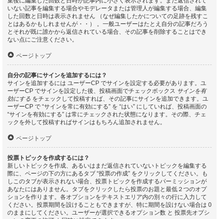
集後に編集した回数と日時が記事内に小さく表示されます。まだ返信されて
いない記事を編集する場合やモデレータまたは管理人が編集する場合、編集
した回数と日時は表示されません （なぜ編集したかについての足跡を残すこ
とはあるかもしれませんが・・） 。一般ユーザーはたとえ自分の記事だろう
とそれが既に誰かから返信されている場合、その記事を削除することはでき
ない点にご注意ください。
ページトップ
自分の記事にサインを追加するには？
サインを追加するには ユーザーCP でサインを設定する必要があります。ユ
ーザーCP でサインを設定した後、投稿画面でチェックボックス
サインを有
効にする
をチェックして投稿すれば、その記事にサインを追加できます。ユ
ーザーCP で “サインを常に有効にする” を “はい” にしていれば、投稿画面の
“サインを有効にする” は常にチェックされた状態になります。その際、チェ
ックを外して投稿すればサインはもちろん追加されません。
ページトップ
投票トピックを作成するには？
新しいトピックを作成、あるいはまだ返信されていないトピックを編集する
際に、ページの下の方にあるタブ “投票の作成” をクリックしてください。も
しこのタブが表示されない場合、投票トピックを作成するパーミッションが
あなたにはありません。タブをクリックしたら投票のお題と最低２つのオプ
ションを作ります。各オプションをテキストエリア内の別々の行に入力して
ください。投票期間を設けることもできますが、特に期間を設けない場合は 0
のままにしてください。ユーザーが選択できるオプション数 と 投票先オプシ