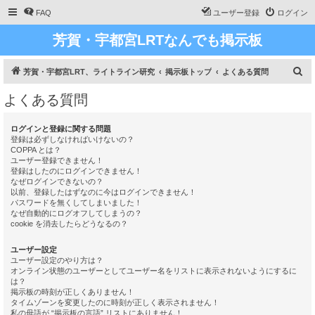
FAQ
ユーザー登録
ログイン
芳賀・宇都宮LRTなんでも掲示板
検
芳賀・宇都宮LRT、ライトライン研究
掲示板トップ
よくある質問
索
よくある質問
ログインと登録に関する問題
登録は必ずしなければいけないの？
COPPA とは？
ユーザー登録できません！
登録はしたのにログインできません！
なぜログインできないの？
以前、登録したはずなのに今はログインできません！
パスワードを無くしてしまいました！
なぜ自動的にログオフしてしまうの？
cookie を消去したらどうなるの？
ユーザー設定
ユーザー設定のやり方は？
オンライン状態のユーザーとしてユーザー名をリストに表示されないようにするに
は？
掲示板の時刻が正しくありません！
タイムゾーンを変更したのに時刻が正しく表示されません！
私の母語が “掲示板の言語” リストにありません！