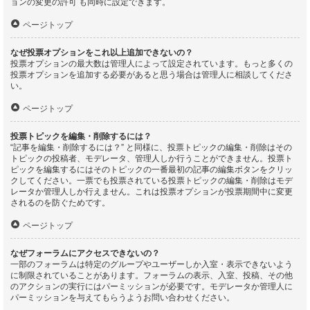
ョンの変更の許可 も同時に設定できます。
ページトップ
なぜ投票オプションをこれ以上追加できないの？
投票オプションの最大数は管理人によって設定されています。もっと多くの
投票オプションを追加する必要があると思う場合は管理人に相談してくださ
い。
ページトップ
投票トピックを編集・削除するには？
“記事を編集・削除するには？” と同様に、投票トピックの編集・削除はその
トピックの投稿者、モデレータ、管理人しか行うことができません。投票ト
ピックを編集するにはそのトピックの一番最初の記事の編集ボタンをクリッ
クしてください。一票でも投票されている投票トピックの編集・削除はモデ
レータか管理人しか行えません。これは投票オプションが投票期間中に変更
されるのを防ぐためです。
ページトップ
なぜフォーラムにアクセスできないの？
一部のフォーラムは特定のグループやユーザーしか入室・表示できないよう
に制限されていることがあります。フォーラムの表示、入室、投稿、その他
のアクションの実行にはパーミッションが必要です。モデレータか管理人に
パーミッションを与えてもらうようお問い合わせください。