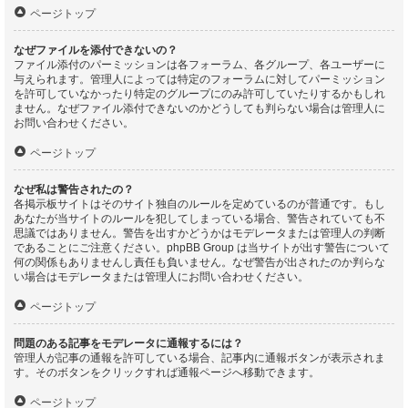
ページトップ
なぜファイルを添付できないの？
ファイル添付のパーミッションは各フォーラム、各グループ、各ユーザーに
与えられます。管理人によっては特定のフォーラムに対してパーミッション
を許可していなかったり特定のグループにのみ許可していたりするかもしれ
ません。なぜファイル添付できないのかどうしても判らない場合は管理人に
お問い合わせください。
ページトップ
なぜ私は警告されたの？
各掲示板サイトはそのサイト独自のルールを定めているのが普通です。もし
あなたが当サイトのルールを犯してしまっている場合、警告されていても不
思議ではありません。警告を出すかどうかはモデレータまたは管理人の判断
であることにご注意ください。phpBB Group は当サイトが出す警告について
何の関係もありませんし責任も負いません。なぜ警告が出されたのか判らな
い場合はモデレータまたは管理人にお問い合わせください。
ページトップ
問題のある記事をモデレータに通報するには？
管理人が記事の通報を許可している場合、記事内に通報ボタンが表示されま
す。そのボタンをクリックすれば通報ページへ移動できます。
ページトップ