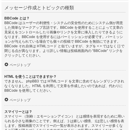
メッセージ作成とトピックの種類
BBCode とは？
BBCode はユーザーの利便性・システムの安全性のためにシステム側が用意
した簡単なマークアップ言語です。BBCode を使用することによって文章の
見栄えをコントロールしたり画像やリンクを文章に挿入したりできるように
なります。BBCode を使用するにはパーミッションが必要です。パーミッシ
ョンが与えられている場合でも個々の投稿で BBCode を無効にできます。
BBCode それ自体は HTMLコード と似ていますが、タグを < > ではなく [ ] で
閉じる点が異なります。より詳しい情報は投稿画面内の “BBCode” リンクを
クリックしてください。
ページトップ
HTML を使うことはできますか？
できません。 phpBB3 では HTMLコード を文章に含めてもレンダリングされ
なくなりました。HTML を利用して文章を作成したいのであれば、代わりに
BBCode を使用してください。
ページトップ
スマイリーとは？
スマイリー （別称：エモーションアイコン） とは感情を表現するために用い
られる小さな画像のことです。例えば、:) は嬉しい感情、:(は悲しい感情を表
します。投稿画面でスマイリーの一覧が表示されます。スマイリーが多くな