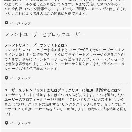
のようなメールを送ったかを探知できます。今まで受信したスパム等のメー
ルの全内容 （ヘッダ情報含む） をコピーして管理人にメールで送信してくだ
さい。これにより管理人はこの問題に対処できます。
ページトップ
フレンドユーザーとブロックユーザー
フレンドリスト、ブロックリストとは？
フレンドリストにユーザーを追加すると ユーザーCP でそのユーザーのオン
ライン状態をすぐに確認でき、すぐにプライベートメッセージを送ることが
できます。さらにフレンドユーザーから送られきたプライベートメッセージ
は色付き表示されます。ブロックユーザーから送られてきたプライベートメ
ッセージも別の色で表示されます。
ページトップ
ユーザーをフレンドリストまたはブロックリストに追加・削除するには？
ユーザーをリストに追加するには２つの方法があります。１つは追加したい
ユーザーのプロフィールページを開き、“フレンドリストに追加する” リンク
または “ブロックリストに追加する” リンクをクリックします。もう１つは ユ
ーザーCP で直接ユーザー名を入力して追加します。削除の方法も追加と同じ
です。
ページトップ