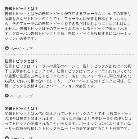
告知トピックとは？
告知トピックとはその告知トピックが存在するフォーラムについての重要な
情報を含んだトピックのことです。フォーラムに記事を投稿するつもりな
ら、そのフォーラムの告知トピックをできるだけ読むようにしなければいけ
ません。告知トピックはそのフォーラムのあらゆるトピックで表示されま
す。グローバル告知トピックと同様、告知トピックを投稿するにはパーミッ
ションが必要です。
ページトップ
注目トピックとは？
注目トピックはフォーラムの最初のページに、告知トピックがあればその真
下に表示されるトピックです。注目トピックはそのフォーラムにおいてかな
り重要な位置を占めるトピックなので、もしそのフォーラムに関心があるな
ら読んでおいて損はないでしょう。（グローバル）告知トピックと同様、注
目トピックを投稿するにはパーミッションが必要です。
ページトップ
閉鎖トピックとは？
閉鎖トピックとは返信が禁止されているトピックのことです （投票トピック
の場合は投票も禁止されます） 。様々な理由によりモデレータや管理人によ
ってトピックが閉鎖されることがあります。パーミッションによりますがユ
ーザー自身が投稿したトピックをユーザー自身で閉鎖することも可能です。
ページトップ