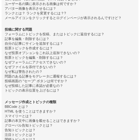
ユーザー名の隣に表示される画像は何ですか？
アバター画像を表示させるには？
ランクとは？ ランクを変更するには？?
メールアイコンをクリックするとログインページが表示されるんですけど？
投稿に関する問題
フォーラムにトピックを投稿、またはトピックに返信するには？
記事を編集・削除するには？
自分の記事にサインを追加するには？
投票トピックを作成するには？
なぜ投票オプションをこれ以上追加できないの？
投票トピックを編集・削除するには？
なぜフォーラムにアクセスできないの？
なぜファイルを添付できないの？
なぜ私は警告されたの？
問題のある記事をモデレータに通報するには？
投稿画面の “セーブ” ボタンは何ですか？
なぜ投稿した記事に承認が必要なの？
トピックの表示位置を上げるには？
メッセージ作成とトピックの種類
BBCode とは？
HTML を使うことはできますか？
スマイリーとは？
記事の本文中に画像を載せることはできますか？
グローバル告知トピックとは？
告知トピックとは？
注目トピックとは？
閉鎖トピックとは？