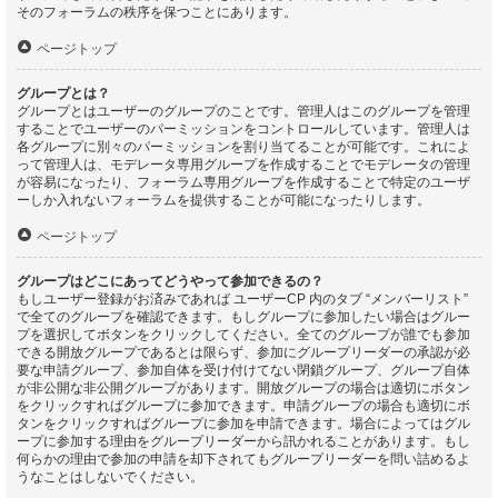
そのフォーラムの秩序を保つことにあります。
ページトップ
グループとは？
グループとはユーザーのグループのことです。管理人はこのグループを管理
することでユーザーのパーミッションをコントロールしています。管理人は
各グループに別々のパーミッションを割り当てることが可能です。これによ
って管理人は、モデレータ専用グループを作成することでモデレータの管理
が容易になったり、フォーラム専用グループを作成することで特定のユーザ
ーしか入れないフォーラムを提供することが可能になったりします。
ページトップ
グループはどこにあってどうやって参加できるの？
もしユーザー登録がお済みであれば ユーザーCP 内のタブ “メンバーリスト”
で全てのグループを確認できます。もしグループに参加したい場合はグルー
プを選択してボタンをクリックしてください。全てのグループが誰でも参加
できる開放グループであるとは限らず、参加にグループリーダーの承認が必
要な申請グループ、参加自体を受け付けてない閉鎖グループ、グループ自体
が非公開な非公開グループがあります。開放グループの場合は適切にボタン
をクリックすればグループに参加できます。申請グループの場合も適切にボ
タンをクリックすればグループに参加を申請できます。場合によってはグル
ープに参加する理由をグループリーダーから訊かれることがあります。もし
何らかの理由で参加の申請を却下されてもグループリーダーを問い詰めるよ
うなことはしないでください。